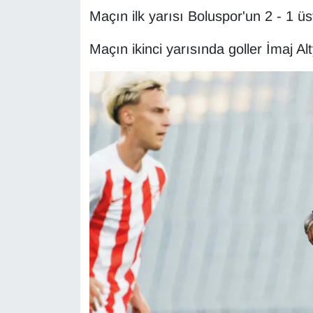
KURDÎ
Maçın ilk yarısı Boluspor'un 2 - 1 ü
MAGAZİN
Maçın ikinci yarısında goller İmaj A
MEDYA
ONE EKONOMİ
POLİTİKA
Resmi İlanlar
RÖPORTAJ
SAĞLIK
Seri İlan