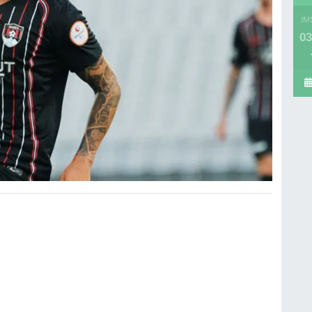
İM
03