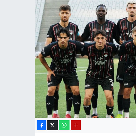
Diğer
DÜNYA
EĞİTİM
EKONOMİ
Eleman
Emlak
En çok konuşulanlar
GENEL
Güncel