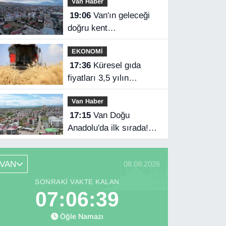
Van Haber
anlaşması imzaladı
19:06
Van'ın geleceği
doğru kent
planlamasında
EKONOMİ
17:36
Küresel gıda
fiyatları 3,5 yılın
zirvesinde
Van Haber
17:15
Van Doğu
Anadolu'da ilk sırada!
Bakanlık verileri
paylaştı…
VAN
08.08.2026
SONRAKI VAKTE KALAN
07:06:38
Öğle Namazı