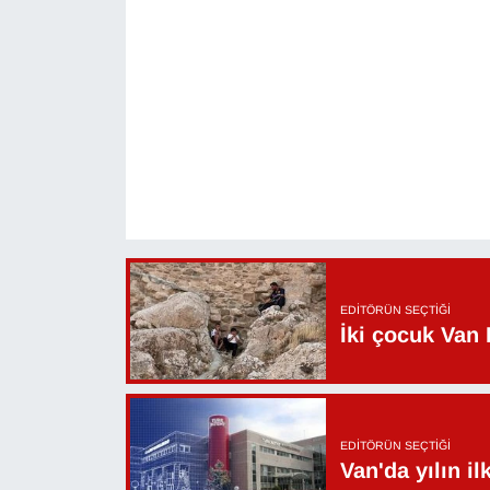
EDITÖRÜN SEÇTIĞI
İki çocuk Van 
EDITÖRÜN SEÇTIĞI
Van'da yılın i