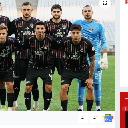
1
-
+
A
A