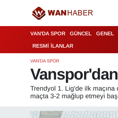
3.SAYFA
Van Nöbetçi Eczaneler
VAN'DA SPOR
GÜNCEL
GENEL
ASAYİŞ
Van Hava Durumu
RESMİ İLANLAR
BİLİM VE TEKNOLOJİ
Van Namaz Vakitleri
Biyografi
Van Trafik Yoğunluk Haritası
VAN'DA SPOR
Vanspor'dan
Bölge Haberleri
Süper Lig Puan Durumu ve Fikstür
Trendyol 1. Lig'de ilk maçına
ÇEVRE
Tüm Manşetler
maçta 3-2 mağlup etmeyi baş
Deprem
Son Dakika Haberleri
Dernekler, Odalar
Haber Arşivi