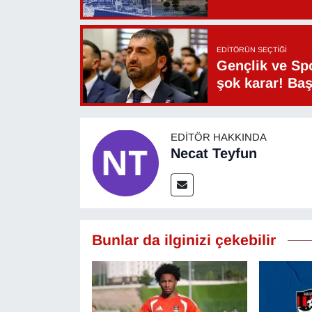
EDITÖRÜN SEÇTIĞI
Gençlik ve Sp
şok karar! Ba
EDITÖR HAKKINDA
Necat Teyfun
Bunlar da ilginizi çekebilir