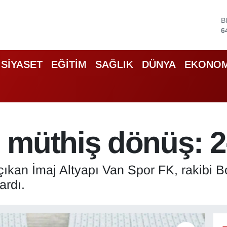
D
4
E
5
S
SİYASET
EĞİTİM
SAĞLIK
DÜNYA
EKONOM
6
G
6
B
1
B
 müthiş dönüş: 2
6
 çıkan İmaj Altyapı Van Spor FK, rakibi 
ardı.