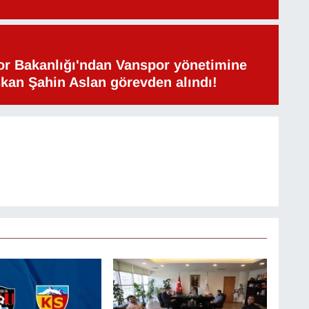
or Bakanlığı'ndan Vanspor yönetimine
şkan Şahin Aslan görevden alındı!