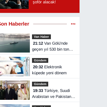
şoför alacak!
Son Haberler
Van Haber
21:12
Van Gölü'nde
geçen yıl 530 bin ton
yük taşındı
Gündem
20:32
Elektronik
küpede yeni dönem
Gündem
19:33
Türkiye, Suudi
Arabistan ve Pakistan
üçlü savunma