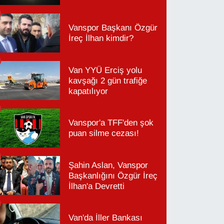
Vanspor Başkanı Özgür
İreç İlhan kimdir?
Van YYÜ Erciş yolu
kavşağı 2 gün trafiğe
kapatılıyor
Vanspor'a TFF'den şok
puan silme cezası!
Şahin Aslan, Vanspor
Başkanlığını Özgür İreç
İlhan'a Devretti
Van'da İller Bankası