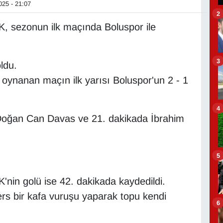
25 - 21:07
2
K, sezonun ilk maçında Boluspor ile
3
ldu.
 oynanan maçın ilk yarısı Boluspor'un 2 - 1
4
a Doğan Can Davas ve 21. dakikada İbrahim
5
'nin golü ise 42. dakikada kaydedildi.
rs bir kafa vuruşu yaparak topu kendi
6