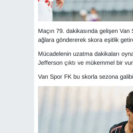
Sinema - TV
SİYASET
Maçın 79. dakikasında gelişen Van 
SPOR
ağlara göndererek skora eşitlik getird
TEBRİK
Mücadelenin uzatma dakikaları oyn
Jefferson çıktı ve mükemmel bir vuru
TEKNOLOJİ
Van Spor FK bu skorla sezona galibiy
Turizm
VAN'DA SPOR
Vasıta
YAŞAM