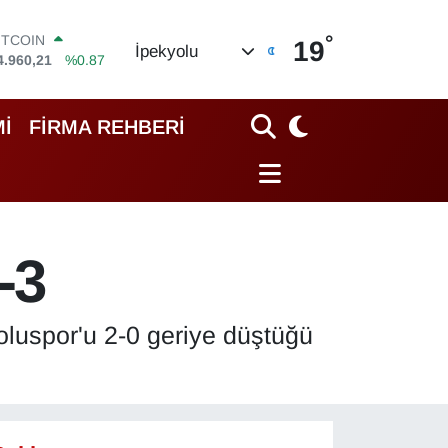
°
OLAR
19
İpekyolu
7,7436
%0.18
URO
5,2510
%0.32
TERLİN
İ
FİRMA REHBERİ
4,4811
%0.38
RAM ALTIN
648.99
%2.59
İST100
3.779
%-14
ITCOIN
-3
4.960,21
%0.87
Boluspor'u 2-0 geriye düştüğü