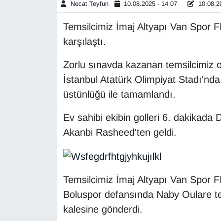
Necat Teyfun
10.08.2025 - 14:07
10.08.20
Gündem
Temsilcimiz İmaj Altyapı Van Spor F
karşılaştı.
Haber
Zorlu sınavda kazanan temsilcimiz o
HABERDE İNSAN
İstanbul Atatürk Olimpiyat Stadı'nda
üstünlüğü ile tamamlandı.
İngilizce
Ev sahibi ekibin golleri 6. dakikad
Kadın
Akanbi Rasheed'ten geldi.
Kamu Alımları
Kim Kimdir?
Temsilcimiz İmaj Altyapı Van Spor FK
Boluspor defansında Naby Oulare te
Kültür & Sanat
kalesine gönderdi.