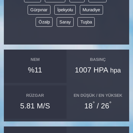
Gürpınar
İpekyolu
Muradiye
Gündem
Özalp
Saray
Tuşba
Haber
HABERDE İNSAN
İngilizce
NEM
BASINÇ
%11
1007 HPA
hpa
Kadın
Kamu Alımları
RÜZGAR
EN DÜŞÜK / EN YÜKSEK
°
°
5.81 M/S
18
/ 26
Kim Kimdir?
Kültür & Sanat