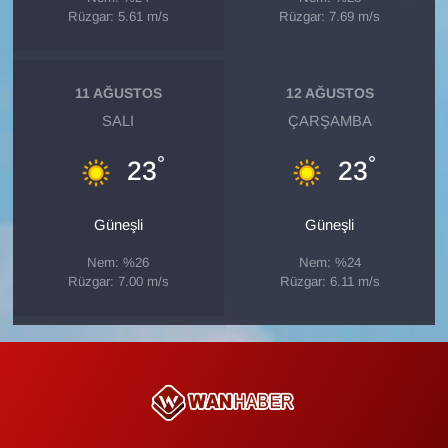
Sinema - TV
Rüzgar: 5.61 m/s
Rüzgar: 7.69 m/s
SİYASET
11 AĞUSTOS
12 AĞUSTOS
SPOR
SALI
ÇARŞAMBA
°
°
23
23
TEBRİK
TEKNOLOJİ
Güneşli
Güneşli
Nem: %26
Nem: %24
Turizm
Rüzgar: 7.00 m/s
Rüzgar: 6.11 m/s
VAN'DA SPOR
Vasıta
YAŞAM