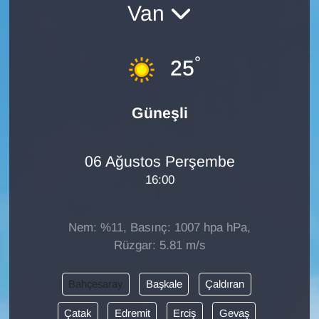
Van
Diğer
°
DÜNYA
25
EĞİTİM
Güneşli
EKONOMİ
06 Ağustos Perşembe
Eleman
16:00
Emlak
Nem: %11, Basınç: 1007 hpa hPa,
En çok konuşulanlar
Rüzgar: 5.81 m/s
GENEL
Bahçesaray
Başkale
Çaldıran
Çatak
Edremit
Erciş
Gevaş
Güncel