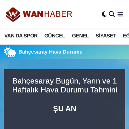
3.SAYFA
Van Nöbetçi Eczaneler
VAN'DA SPOR
GÜNCEL
GENEL
SİYASET
EĞ
ASAYİŞ
Van Hava Durumu
BİLİM VE TEKNOLOJİ
Van Namaz Vakitleri
Bahçesaray Hava Durumu
Biyografi
Van Trafik Yoğunluk Haritası
Bahçesaray Bugün, Yarın ve 1
Bölge Haberleri
Süper Lig Puan Durumu ve Fikstür
Haftalık Hava Durumu Tahmini
ÇEVRE
Tüm Manşetler
ŞU AN
Deprem
Son Dakika Haberleri
Dernekler, Odalar
Haber Arşivi