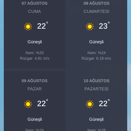
KURDÎ
07 AĞUSTOS
08 AĞUSTOS
CUMA
CUMARTESI
MAGAZİN
°
°
22
23
MEDYA
Güneşli
Güneşli
ONE EKONOMİ
Nem: %20
Nem: %24
Rüzgar: 4.81 m/s
Rüzgar: 6.19 m/s
POLİTİKA
Resmi İlanlar
09 AĞUSTOS
10 AĞUSTOS
PAZAR
PAZARTESI
RÖPORTAJ
°
°
22
22
SAĞLIK
Güneşli
Güneşli
Seri İlan
Nem: %24
Nem: %28