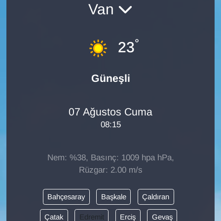
Van
Diğer
°
DÜNYA
23
EĞİTİM
Güneşli
EKONOMİ
07 Ağustos Cuma
Eleman
08:15
Emlak
Nem: %38, Basınç: 1009 hpa hPa,
En çok konuşulanlar
Rüzgar: 2.00 m/s
GENEL
Bahçesaray
Başkale
Çaldıran
Çatak
Edremit
Erciş
Gevaş
Güncel