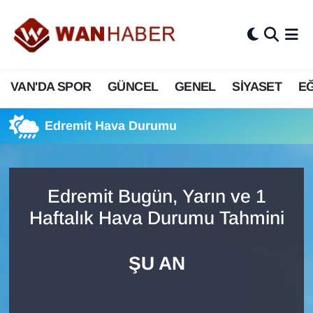
3.SAYFA
Van Nöbetçi Eczaneler
VAN'DA SPOR
GÜNCEL
GENEL
SİYASET
EĞ
ASAYİŞ
Van Hava Durumu
BİLİM VE TEKNOLOJİ
Van Namaz Vakitleri
Edremit Hava Durumu
Biyografi
Van Trafik Yoğunluk Haritası
Edremit Bugün, Yarın ve 1
Bölge Haberleri
Süper Lig Puan Durumu ve Fikstür
Haftalık Hava Durumu Tahmini
ÇEVRE
Tüm Manşetler
ŞU AN
Deprem
Son Dakika Haberleri
Dernekler, Odalar
Haber Arşivi