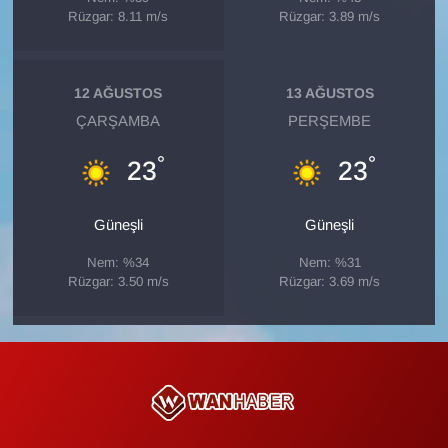
Sinema - TV
Rüzgar: 8.11 m/s
Rüzgar: 3.89 m/s
SİYASET
12 AĞUSTOS
13 AĞUSTOS
SPOR
ÇARŞAMBA
PERŞEMBE
°
°
23
23
TEBRİK
TEKNOLOJİ
Güneşli
Güneşli
Nem: %34
Nem: %31
Turizm
Rüzgar: 3.50 m/s
Rüzgar: 3.69 m/s
VAN'DA SPOR
Vasıta
YAŞAM