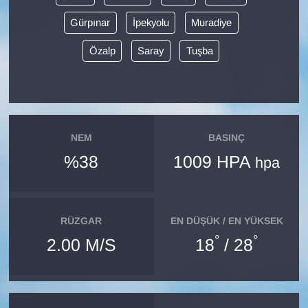
Gürpınar
İpekyolu
Muradiye
Gündem
Özalp
Saray
Tuşba
Haber
HABERDE İNSAN
İngilizce
NEM
BASINÇ
%38
1009 HPA
hpa
Kadın
Kamu Alımları
RÜZGAR
EN DÜŞÜK / EN YÜKSEK
°
°
2.00 M/S
18
/ 28
Kim Kimdir?
Kültür & Sanat