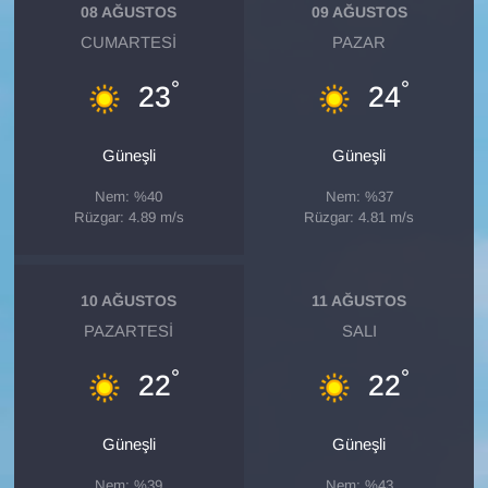
KURDÎ
08 AĞUSTOS
09 AĞUSTOS
CUMARTESI
PAZAR
MAGAZİN
°
°
23
24
MEDYA
Güneşli
Güneşli
ONE EKONOMİ
Nem: %40
Nem: %37
Rüzgar: 4.89 m/s
Rüzgar: 4.81 m/s
POLİTİKA
Resmi İlanlar
10 AĞUSTOS
11 AĞUSTOS
PAZARTESI
SALI
RÖPORTAJ
°
°
22
22
SAĞLIK
Güneşli
Güneşli
Seri İlan
Nem: %39
Nem: %43