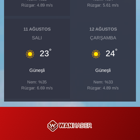
Sinema - TV
Rüzgar: 4.89 m/s
Rüzgar: 5.61 m/s
SİYASET
11 AĞUSTOS
12 AĞUSTOS
SPOR
SALI
ÇARŞAMBA
°
°
23
24
TEBRİK
TEKNOLOJİ
Güneşli
Güneşli
Nem: %35
Nem: %33
Turizm
Rüzgar: 6.69 m/s
Rüzgar: 4.89 m/s
VAN'DA SPOR
Vasıta
YAŞAM