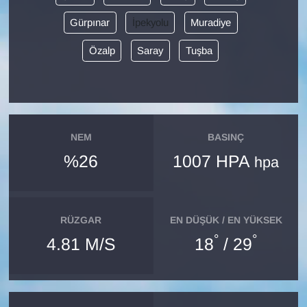
Gürpınar
İpekyolu
Muradiye
Gündem
Özalp
Saray
Tuşba
Haber
HABERDE İNSAN
İngilizce
NEM
BASINÇ
%26
1007 HPA
hpa
Kadın
Kamu Alımları
RÜZGAR
EN DÜŞÜK / EN YÜKSEK
°
°
4.81 M/S
18
/ 29
Kim Kimdir?
Kültür & Sanat