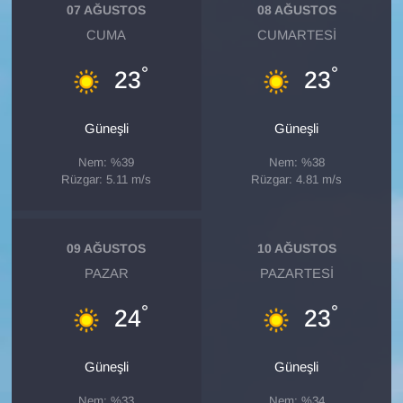
KURDÎ
07 AĞUSTOS
08 AĞUSTOS
CUMA
CUMARTESI
MAGAZİN
°
°
23
23
MEDYA
Güneşli
Güneşli
ONE EKONOMİ
Nem: %39
Nem: %38
Rüzgar: 5.11 m/s
Rüzgar: 4.81 m/s
POLİTİKA
Resmi İlanlar
09 AĞUSTOS
10 AĞUSTOS
PAZAR
PAZARTESI
RÖPORTAJ
°
°
24
23
SAĞLIK
Güneşli
Güneşli
Seri İlan
Nem: %33
Nem: %34