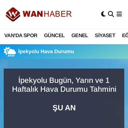
3.SAYFA
Van Nöbetçi Eczaneler
VAN'DA SPOR
GÜNCEL
GENEL
SİYASET
EĞ
ASAYİŞ
Van Hava Durumu
BİLİM VE TEKNOLOJİ
Van Namaz Vakitleri
İpekyolu Hava Durumu
Biyografi
Van Trafik Yoğunluk Haritası
İpekyolu Bugün, Yarın ve 1
Bölge Haberleri
Süper Lig Puan Durumu ve Fikstür
Haftalık Hava Durumu Tahmini
ÇEVRE
Tüm Manşetler
ŞU AN
Deprem
Son Dakika Haberleri
Dernekler, Odalar
Haber Arşivi