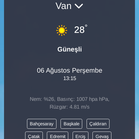
Van
Diğer
°
DÜNYA
28
EĞİTİM
Güneşli
EKONOMİ
06 Ağustos Perşembe
Eleman
13:15
Emlak
Nem: %26, Basınç: 1007 hpa hPa,
En çok konuşulanlar
Rüzgar: 4.81 m/s
GENEL
Bahçesaray
Başkale
Çaldıran
Çatak
Edremit
Erciş
Gevaş
Güncel