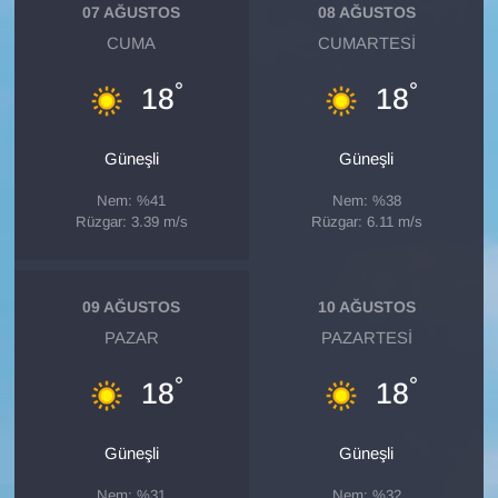
KURDÎ
07 AĞUSTOS
08 AĞUSTOS
CUMA
CUMARTESI
MAGAZİN
°
°
18
18
MEDYA
Güneşli
Güneşli
ONE EKONOMİ
Nem: %41
Nem: %38
Rüzgar: 3.39 m/s
Rüzgar: 6.11 m/s
POLİTİKA
Resmi İlanlar
09 AĞUSTOS
10 AĞUSTOS
PAZAR
PAZARTESI
RÖPORTAJ
°
°
18
18
SAĞLIK
Güneşli
Güneşli
Seri İlan
Nem: %31
Nem: %32