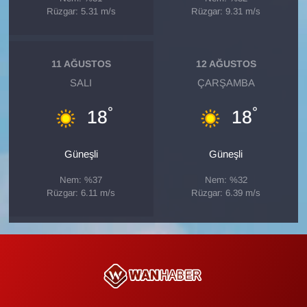
Sinema - TV
Rüzgar: 5.31 m/s
Rüzgar: 9.31 m/s
SİYASET
11 AĞUSTOS
12 AĞUSTOS
SPOR
SALI
ÇARŞAMBA
°
°
18
18
TEBRİK
TEKNOLOJİ
Güneşli
Güneşli
Nem: %37
Nem: %32
Turizm
Rüzgar: 6.11 m/s
Rüzgar: 6.39 m/s
VAN'DA SPOR
Vasıta
YAŞAM