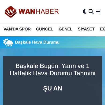
3.SAYFA
Van Nöbetçi Eczaneler
VAN'DA SPOR
GÜNCEL
GENEL
SİYASET
EĞ
ASAYİŞ
Van Hava Durumu
BİLİM VE TEKNOLOJİ
Van Namaz Vakitleri
Başkale Hava Durumu
Biyografi
Van Trafik Yoğunluk Haritası
Başkale Bugün, Yarın ve 1
Bölge Haberleri
Süper Lig Puan Durumu ve Fikstür
Haftalık Hava Durumu Tahmini
ÇEVRE
Tüm Manşetler
ŞU AN
Deprem
Son Dakika Haberleri
Dernekler, Odalar
Haber Arşivi