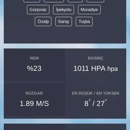
Gürpınar
İpekyolu
Muradiye
Gündem
Özalp
Saray
Tuşba
Haber
HABERDE İNSAN
İngilizce
NEM
BASINÇ
%23
1011 HPA
hpa
Kadın
Kamu Alımları
RÜZGAR
EN DÜŞÜK / EN YÜKSEK
°
°
1.89 M/S
8
/ 27
Kim Kimdir?
Kültür & Sanat