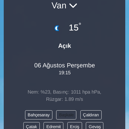
Van
Diğer
°
DÜNYA
15
EĞİTİM
Açık
EKONOMİ
06 Ağustos Perşembe
Eleman
19:15
Emlak
Nem: %23, Basınç: 1011 hpa hPa,
En çok konuşulanlar
Rüzgar: 1.89 m/s
GENEL
Bahçesaray
Başkale
Çaldıran
Çatak
Edremit
Erciş
Gevaş
Güncel