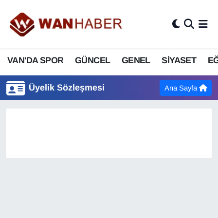
3.SAYFA
Van Nöbetçi Eczaneler
VAN'DA SPOR
GÜNCEL
GENEL
SİYASET
EĞ
ASAYİŞ
Van Hava Durumu
BİLİM VE TEKNOLOJİ
Van Namaz Vakitleri
Üyelik Sözleşmesi
Ana Sayfa
Biyografi
Van Trafik Yoğunluk Haritası
Bölge Haberleri
Süper Lig Puan Durumu ve Fikstür
ÇEVRE
Tüm Manşetler
Deprem
Son Dakika Haberleri
Dernekler, Odalar
Haber Arşivi