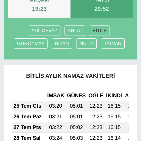
19:23
20:52
Gündem
Haber
ADİLCEVAZ
AHLAT
BİTLİS
GÜROYMAK
HİZAN
MUTKİ
TATVAN
HABERDE İNSAN
İngilizce
BİTLİS AYLIK NAMAZ VAKITLERI
Kadın
Kamu Alımları
İMSAK
GÜNEŞ
ÖĞLE
İKINDI
AKŞA
25 Tem Cts
03:20
05:01
12:23
16:15
19:36
Kim Kimdir?
26 Tem Paz
03:21
05:01
12:23
16:15
19:35
Kültür & Sanat
27 Tem Pts
03:22
05:02
12:23
16:15
19:34
28 Tem Sal
03:24
05:03
12:23
16:14
19:33