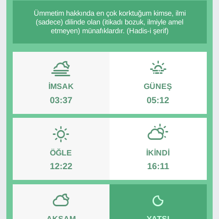
Ümmetim hakkında en çok korktuğum kimse, ilmi
Diğer
(sadece) dilinde olan (itikadı bozuk, ilmiyle amel
etmeyen) münafıklardır. (Hadis-i şerif)
DÜNYA
EĞİTİM
İMSAK
GÜNEŞ
EKONOMİ
03:37
05:12
Eleman
Emlak
ÖĞLE
İKINDI
12:22
16:11
En çok konuşulanlar
GENEL
Güncel
AKŞAM
YATSI