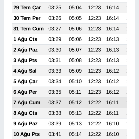
KURDÎ
29 Tem Çar
03:25
05:04
12:23
16:14
19:32
MAGAZİN
30 Tem Per
03:26
05:05
12:23
16:14
19:31
31 Tem Cum
03:27
05:06
12:23
16:14
19:31
MEDYA
1 Ağu Cts
03:29
05:06
12:23
16:13
19:30
ONE EKONOMİ
2 Ağu Paz
03:30
05:07
12:23
16:13
19:29
3 Ağu Pts
03:31
05:08
12:23
16:13
19:28
POLİTİKA
4 Ağu Sal
03:33
05:09
12:23
16:12
19:27
Resmi İlanlar
5 Ağu Çar
03:34
05:10
12:23
16:12
19:25
6 Ağu Per
03:35
05:11
12:23
16:12
19:24
RÖPORTAJ
7 Ağu Cum
03:37
05:12
12:22
16:11
19:23
SAĞLIK
8 Ağu Cts
03:38
05:13
12:22
16:11
19:22
9 Ağu Paz
03:39
05:13
12:22
16:10
19:21
Seri İlan
10 Ağu Pts
03:41
05:14
12:22
16:10
19:20