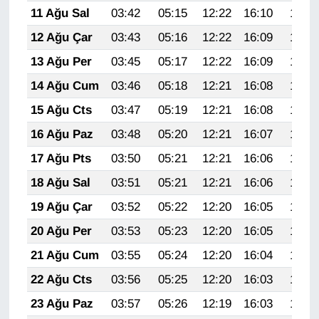
Sinema - TV
11 Ağu Sal
03:42
05:15
12:22
16:10
19:19
12 Ağu Çar
03:43
05:16
12:22
16:09
19:17
SİYASET
13 Ağu Per
03:45
05:17
12:22
16:09
19:16
SPOR
14 Ağu Cum
03:46
05:18
12:21
16:08
19:15
15 Ağu Cts
03:47
05:19
12:21
16:08
19:14
TEBRİK
16 Ağu Paz
03:48
05:20
12:21
16:07
19:12
TEKNOLOJİ
17 Ağu Pts
03:50
05:21
12:21
16:06
19:11
18 Ağu Sal
03:51
05:21
12:21
16:06
19:10
Turizm
19 Ağu Çar
03:52
05:22
12:20
16:05
19:08
VAN'DA SPOR
20 Ağu Per
03:53
05:23
12:20
16:05
19:07
21 Ağu Cum
03:55
05:24
12:20
16:04
19:06
Vasıta
22 Ağu Cts
03:56
05:25
12:20
16:03
19:04
YAŞAM
23 Ağu Paz
03:57
05:26
12:19
16:03
19:03