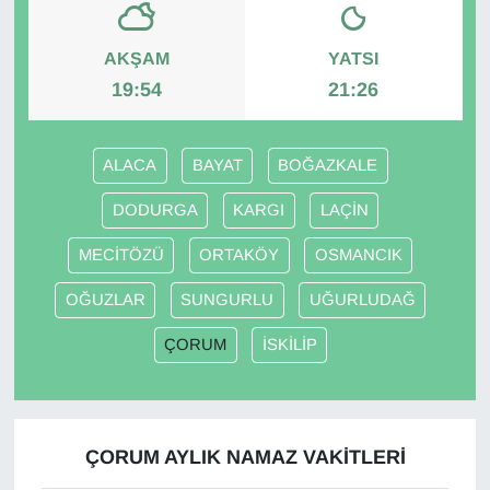
Gündem
AKŞAM
YATSI
19:54
21:26
Haber
HABERDE İNSAN
ALACA
BAYAT
BOĞAZKALE
DODURGA
KARGI
LAÇİN
İngilizce
MECİTÖZÜ
ORTAKÖY
OSMANCIK
Kadın
OĞUZLAR
SUNGURLU
UĞURLUDAĞ
Kamu Alımları
ÇORUM
İSKİLİP
Kim Kimdir?
Kültür & Sanat
ÇORUM AYLIK NAMAZ VAKITLERI