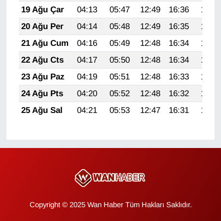
19 Ağu Çar
04:13
05:47
12:49
16:36
19:41
YEREL
20 Ağu Per
04:14
05:48
12:49
16:35
19:39
21 Ağu Cum
04:16
05:49
12:48
16:34
19:38
22 Ağu Cts
04:17
05:50
12:48
16:34
19:36
23 Ağu Paz
04:19
05:51
12:48
16:33
19:35
24 Ağu Pts
04:20
05:52
12:48
16:32
19:33
25 Ağu Sal
04:21
05:53
12:47
16:31
19:32
Copyright © 2025 Wan Haber Tüm Hakları Saklıdır.