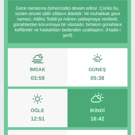
Gece namazına (teheccüde) devam ediniz. Çünkü bu,
Diğer
sizden önceki sâlih zâtların âdetidir. Ve muhakkak gece
namazı, Allâhü Teâlâ'ya mânen yaklaşmaya vesîledir,
günahlardan korunmaya bir vâsıtadır, birtakım günahlara
DÜNYA
keffârettir ve hastalıkları bedenden uzaklaştırır. (Hadis-i
şerif)
EĞİTİM
EKONOMİ
İMSAK
GÜNEŞ
Eleman
03:59
05:38
Emlak
En çok konuşulanlar
ÖĞLE
İKINDI
GENEL
12:51
16:42
Güncel