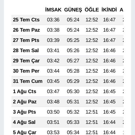
KURDÎ
İMSAK
GÜNEŞ
ÖĞLE
İKINDI
AKŞA
MAGAZİN
25 Tem Cts
03:36
05:24
12:52
16:47
20:10
26 Tem Paz
03:38
05:24
12:52
16:47
20:09
MEDYA
27 Tem Pts
03:39
05:25
12:52
16:47
20:08
ONE EKONOMİ
28 Tem Sal
03:41
05:26
12:52
16:46
20:07
29 Tem Çar
03:42
05:27
12:52
16:46
20:06
POLİTİKA
30 Tem Per
03:44
05:28
12:52
16:46
20:05
Resmi İlanlar
31 Tem Cum
03:45
05:29
12:52
16:46
20:04
1 Ağu Cts
03:47
05:30
12:52
16:45
20:03
RÖPORTAJ
2 Ağu Paz
03:48
05:31
12:52
16:45
20:02
SAĞLIK
3 Ağu Pts
03:50
05:32
12:51
16:45
20:01
4 Ağu Sal
03:51
05:33
12:51
16:44
20:00
Seri İlan
5 Ağu Çar
03:53
05:34
12:51
16:44
19:59