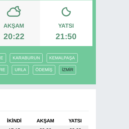
AKŞAM
YATSI
20:22
21:50
ÇE
KARABURUN
KEMALPAŞA
İRE
URLA
ÖDEMİŞ
İZMİR
İKINDI
AKŞAM
YATSI