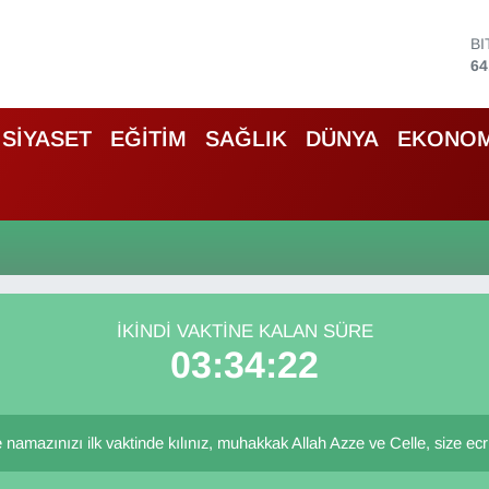
B
64
D
47
E
SİYASET
EĞİTİM
SAĞLIK
DÜNYA
EKONOM
55
S
64
G
66
B
13
İKINDI VAKTINE KALAN SÜRE
03:34:22
namazınızı ilk vaktinde kılınız, muhakkak Allah Azze ve Celle, size ecrini