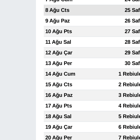
KURDÎ
8 Ağu Cts
25 Sa
MAGAZİN
9 Ağu Paz
26 Sa
10 Ağu Pts
27 Sa
MEDYA
11 Ağu Sal
28 Sa
ONE EKONOMİ
12 Ağu Çar
29 Sa
13 Ağu Per
30 Sa
POLİTİKA
14 Ağu Cum
1 Rebiul
Resmi İlanlar
15 Ağu Cts
2 Rebiul
16 Ağu Paz
3 Rebiul
RÖPORTAJ
17 Ağu Pts
4 Rebiul
SAĞLIK
18 Ağu Sal
5 Rebiul
19 Ağu Çar
6 Rebiul
Seri İlan
20 Ağu Per
7 Rebiul