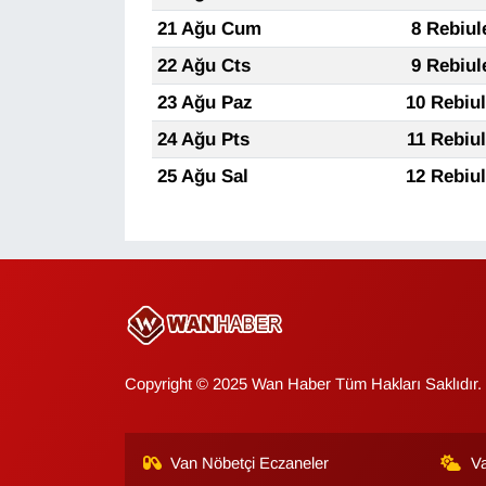
Sinema - TV
21 Ağu Cum
8 Rebiul
22 Ağu Cts
9 Rebiul
SİYASET
23 Ağu Paz
10 Rebiu
SPOR
24 Ağu Pts
11 Rebiu
25 Ağu Sal
12 Rebiu
TEBRİK
TEKNOLOJİ
Turizm
VAN'DA SPOR
Copyright © 2025 Wan Haber Tüm Hakları Saklıdır.
Vasıta
YAŞAM
Van Nöbetçi Eczaneler
V