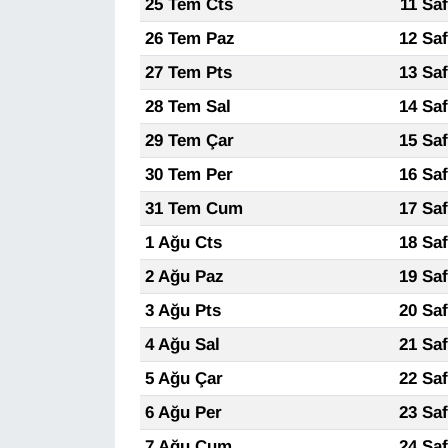
25 Tem Cts
11 Sa
26 Tem Paz
12 Sa
Gündem
27 Tem Pts
13 Sa
Haber
28 Tem Sal
14 Sa
29 Tem Çar
15 Sa
HABERDE İNSAN
30 Tem Per
16 Sa
İngilizce
31 Tem Cum
17 Sa
1 Ağu Cts
18 Sa
Kadın
2 Ağu Paz
19 Sa
Kamu Alımları
3 Ağu Pts
20 Sa
4 Ağu Sal
21 Sa
Kim Kimdir?
5 Ağu Çar
22 Sa
Kültür & Sanat
6 Ağu Per
23 Sa
7 Ağu Cum
24 Sa