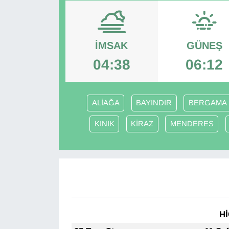
Diğer
DÜNYA
İMSAK
GÜNEŞ
04:38
06:12
EĞİTİM
EKONOMİ
ALİAĞA
BAYINDIR
BERGAMA
Eleman
KINIK
KİRAZ
MENDERES
Emlak
En çok konuşulanlar
GENEL
Hİ
Güncel