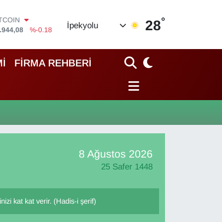
°
ITCOIN
28
İpekyolu
.944,08
%-0.18
OLAR
,7436
%0.18
URO
İ
FİRMA REHBERİ
,2510
%0.32
TERLİN
,4811
%0.38
RAM ALTIN
60.55
%0.03
İST100
.779
%-14
8 Ağustos 2026
25 Safer 1448
zi kat kat verir. (Hadis-i şerif)