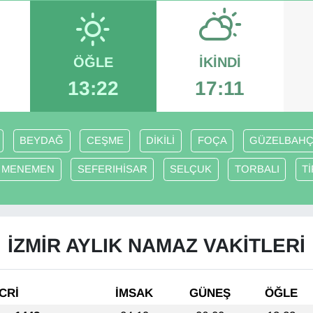
ÖĞLE
İKINDI
13:22
17:11
BEYDAĞ
CEŞME
DİKİLİ
FOÇA
GÜZELBAH
MENEMEN
SEFERIHİSAR
SELÇUK
TORBALI
T
İZMİR AYLIK NAMAZ VAKITLERI
CRİ
İMSAK
GÜNEŞ
ÖĞLE