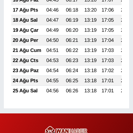
YEREL
17 Ağu Pts
04:46
06:18
13:20
17:06
20:11
18 Ağu Sal
04:47
06:19
13:19
17:05
20:10
19 Ağu Çar
04:49
06:20
13:19
17:05
20:08
20 Ağu Per
04:50
06:21
13:19
17:04
20:07
21 Ağu Cum
04:51
06:22
13:19
17:03
20:06
22 Ağu Cts
04:53
06:23
13:19
17:03
20:04
23 Ağu Paz
04:54
06:24
13:18
17:02
20:03
24 Ağu Pts
04:55
06:25
13:18
17:01
20:01
25 Ağu Sal
04:56
06:26
13:18
17:01
20:00