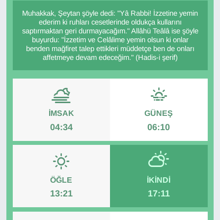
Muhakkak, Şeytan şöyle dedi: "Yâ Rabbi! İzzetine yemin
Diğer
ederim ki ruhları cesetlerinde oldukça kullarını
saptırmaktan geri durmayacağım." Allâhü Teâlâ ise şöyle
buyurdu: "İzzetim ve Celâlime yemin olsun ki onlar
DÜNYA
benden mağfiret talep ettikleri müddetçe ben de onları
affetmeye devam edeceğim." (Hadis-i şerif)
EĞİTİM
EKONOMİ
İMSAK
GÜNEŞ
Eleman
04:34
06:10
Emlak
En çok konuşulanlar
ÖĞLE
İKINDI
GENEL
13:21
17:11
Güncel