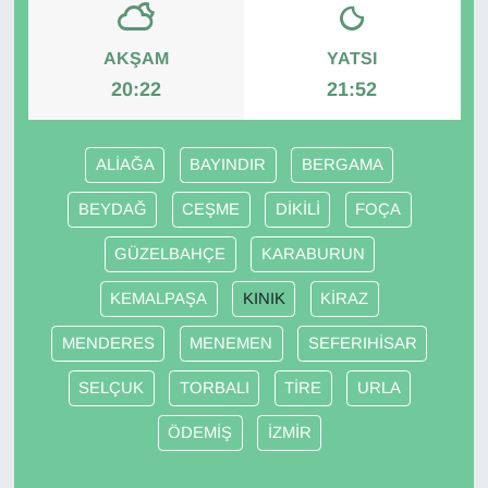
Gündem
AKŞAM
YATSI
20:22
21:52
Haber
HABERDE İNSAN
ALİAĞA
BAYINDIR
BERGAMA
BEYDAĞ
CEŞME
DİKİLİ
FOÇA
İngilizce
GÜZELBAHÇE
KARABURUN
Kadın
KEMALPAŞA
KINIK
KİRAZ
Kamu Alımları
MENDERES
MENEMEN
SEFERIHİSAR
Kim Kimdir?
SELÇUK
TORBALI
TİRE
URLA
ÖDEMİŞ
İZMİR
Kültür & Sanat