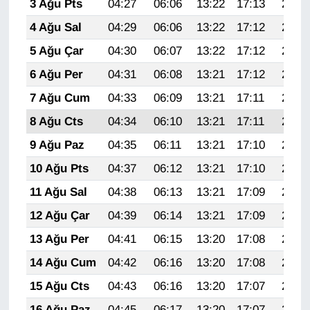
3 Ağu Pts
04:27
06:06
13:22
17:13
20:28
Sinema - TV
4 Ağu Sal
04:29
06:06
13:22
17:12
20:27
SİYASET
5 Ağu Çar
04:30
06:07
13:22
17:12
20:26
6 Ağu Per
04:31
06:08
13:21
17:12
20:25
SPOR
7 Ağu Cum
04:33
06:09
13:21
17:11
20:24
TEBRİK
8 Ağu Cts
04:34
06:10
13:21
17:11
20:22
9 Ağu Paz
04:35
06:11
13:21
17:10
20:21
TEKNOLOJİ
10 Ağu Pts
04:37
06:12
13:21
17:10
20:20
Turizm
11 Ağu Sal
04:38
06:13
13:21
17:09
20:19
12 Ağu Çar
04:39
06:14
13:21
17:09
20:18
VAN'DA SPOR
13 Ağu Per
04:41
06:15
13:20
17:08
20:16
Vasıta
14 Ağu Cum
04:42
06:16
13:20
17:08
20:15
15 Ağu Cts
04:43
06:16
13:20
17:07
20:14
YAŞAM
16 Ağu Paz
04:45
06:17
13:20
17:07
20:12