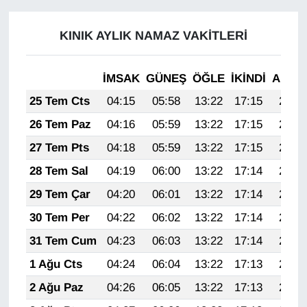
KURDÎ
KINIK AYLIK NAMAZ VAKITLERI
MAGAZİN
MEDYA
İMSAK
GÜNEŞ
ÖĞLE
İKINDI
AKŞA
25 Tem Cts
04:15
05:58
13:22
17:15
20:36
ONE EKONOMİ
26 Tem Paz
04:16
05:59
13:22
17:15
20:36
POLİTİKA
27 Tem Pts
04:18
05:59
13:22
17:15
20:35
28 Tem Sal
04:19
06:00
13:22
17:14
20:34
Resmi İlanlar
29 Tem Çar
04:20
06:01
13:22
17:14
20:33
RÖPORTAJ
30 Tem Per
04:22
06:02
13:22
17:14
20:32
31 Tem Cum
04:23
06:03
13:22
17:14
20:31
SAĞLIK
1 Ağu Cts
04:24
06:04
13:22
17:13
20:30
Seri İlan
2 Ağu Paz
04:26
06:05
13:22
17:13
20:29