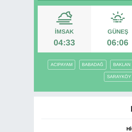
Diğer
DÜNYA
İMSAK
GÜNEŞ
EĞİTİM
04:33
06:06
EKONOMİ
ACIPAYAM
BABADAĞ
BAKLAN
Eleman
SARAYKÖY
Emlak
En çok konuşulanlar
GENEL
Hİ
Güncel