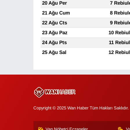
20 Ağu Per
7 Rebiul
Sinema - TV
21 Ağu Cum
8 Rebiul
SİYASET
22 Ağu Cts
9 Rebiul
23 Ağu Paz
10 Rebiu
SPOR
24 Ağu Pts
11 Rebiu
TEBRİK
25 Ağu Sal
12 Rebiu
TEKNOLOJİ
Turizm
VAN'DA SPOR
Copyright © 2025 Wan Haber Tüm Hakları Saklıdır.
Vasıta
YAŞAM
Van Nöbetçi Eczaneler
V