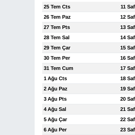
25 Tem Cts
11 Sa
Gündem
26 Tem Paz
12 Sa
27 Tem Pts
13 Sa
Haber
28 Tem Sal
14 Sa
HABERDE İNSAN
29 Tem Çar
15 Sa
30 Tem Per
16 Sa
İngilizce
31 Tem Cum
17 Sa
Kadın
1 Ağu Cts
18 Sa
2 Ağu Paz
19 Sa
Kamu Alımları
3 Ağu Pts
20 Sa
Kim Kimdir?
4 Ağu Sal
21 Sa
5 Ağu Çar
22 Sa
Kültür & Sanat
6 Ağu Per
23 Sa