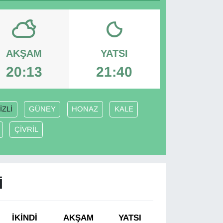
AKŞAM
YATSI
20:13
21:40
İZLİ
GÜNEY
HONAZ
KALE
ÇİVRİL
I
İKINDI
AKŞAM
YATSI