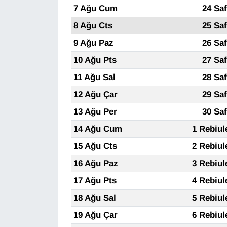
KURDÎ
7 Ağu Cum
24 Sa
8 Ağu Cts
25 Sa
MAGAZİN
9 Ağu Paz
26 Sa
MEDYA
10 Ağu Pts
27 Sa
11 Ağu Sal
28 Sa
ONE EKONOMİ
12 Ağu Çar
29 Sa
POLİTİKA
13 Ağu Per
30 Sa
14 Ağu Cum
1 Rebiul
Resmi İlanlar
15 Ağu Cts
2 Rebiul
RÖPORTAJ
16 Ağu Paz
3 Rebiul
17 Ağu Pts
4 Rebiul
SAĞLIK
18 Ağu Sal
5 Rebiul
Seri İlan
19 Ağu Çar
6 Rebiul