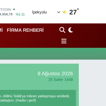
°
ITCOIN
27
İpekyolu
4.959,79
%1.11
OLAR
7,7436
%0.18
EURO
İ
FİRMA REHBERİ
5,2510
%0.32
TERLİN
4,4811
%0.38
RAM ALTIN
660.55
%0.03
İST100
3.779
%-14
8 Ağustos 2026
25 Safer 1448
, Allâhü Teâlâ'ya mânen yaklaşmaya vesîledir,
laştırır. (Hadis-i şerif)