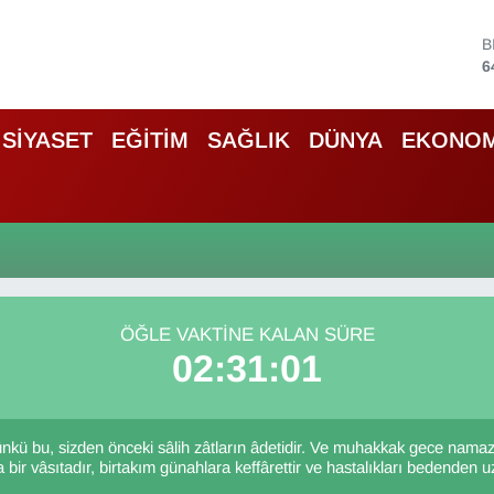
B
6
D
4
SİYASET
EĞİTİM
SAĞLIK
DÜNYA
EKONOM
5
S
6
G
6
B
1
ÖĞLE VAKTINE KALAN SÜRE
02:31:01
ü bu, sizden önceki sâlih zâtların âdetidir. Ve muhakkak gece namazı
r vâsıtadır, birtakım günahlara keffârettir ve hastalıkları bedenden uzak