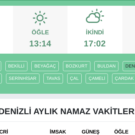
ÖĞLE
İKINDI
13:14
17:02
BEKİLLİ
BEYAĞAÇ
BOZKURT
BULDAN
DEN
SERİNHİSAR
TAVAS
ÇAL
ÇAMELİ
ÇARDAK
DENİZLİ AYLIK NAMAZ VAKITLER
CRİ
İMSAK
GÜNEŞ
ÖĞLE