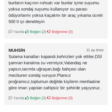
bunların kaçının ruhsatı var bunlar içme suyumu
yoksa sondaj suyumu kullanıyor su parası
ödüyorlarmı yoksa kaçakmı bir araç yıkama ücreti
500 tl iyi denetleyin
Yanıtla
Beğen (
2
)
Beğenme (
0
)
MUHSIN
11 ay önce
Sulama kanalları kapandı,kehrizleri yok ettiler,DSİ
şamran kanalına su vermiyor,Vatandaş ne
yapsın,tarımla uğraşan,bağı bahçesi olan
mecburen sondaj vuruyor.Plansız
proğramsız,toplumun değilde kişilerin menfaatine
göre imarı yapılan sahipsiz bir şehirde yaşıyoruz.
Yanıtla
Beğen (
2
)
Beğenme (
0
)