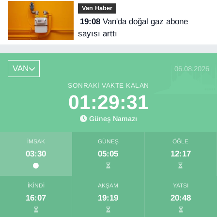
Van Haber
19:08
Van'da doğal gaz abone
sayısı arttı
VAN
06.08.2026
SONRAKI VAKTE KALAN
01:29:30
Güneş Namazı
İMSAK
GÜNEŞ
ÖĞLE
03:30
05:05
12:17
İKINDI
AKŞAM
YATSI
16:07
19:19
20:48