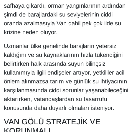
KURDÎ
safhaya çıkardı, orman yangınlarının ardından
şimdi de barajlardaki su seviyelerinin ciddi
MAGAZİN
oranda azalmasıyla Van dahil pek çok ilde su
krizine neden oluyor.
MEDYA
Uzmanlar ülke genelinde barajların yetersiz
ONE EKONOMİ
kaldığını ve su kaynaklarının hızla tükendiğini
POLİTİKA
belirtirken halk arasında suyun bilinçsiz
kullanımıyla ilgili endişeler artıyor, yetkililer acil
Resmi İlanlar
önlem alınmazsa tarım ve günlük su ihtiyacının
karşılanmasında ciddi sorunlar yaşanabileceğini
RÖPORTAJ
aktarırken, vatandaşlardan su tasarrufu
SAĞLIK
konusunda daha duyarlı olmaları isteniyor.
VAN GÖLÜ STRATEJİK VE
Seri İlan
KORUNMALI