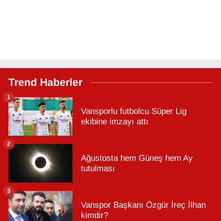
Trend Haberler
1
Vansporlu futbolcu Süper Lig
ekibine imzayı attı
2
Ağustosta hem Güneş hem Ay
tutulması
3
Vanspor Başkanı Özgür İreç İlhan
kimdir?