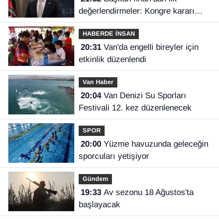
değerlendirmeler: Kongre kararı
Vanspor’u uçuruma sürükleyebilirdi!
HABERDE İNSAN
20:31
Van'da engelli bireyler için
etkinlik düzenlendi
Van Haber
20:04
Van Denizi Su Sporları
Festivali 12. kez düzenlenecek
SPOR
20:00
Yüzme havuzunda geleceğin
sporcuları yetişiyor
Gündem
19:33
Av sezonu 18 Ağustos'ta
başlayacak