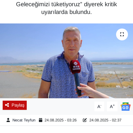
Geleceğimizi tüketiyoruz” diyerek kritik
Diğer
uyarılarda bulundu.
DÜNYA
EĞİTİM
EKONOMİ
Eleman
Emlak
En çok konuşulanlar
Paylaş
-
+
A
A
GENEL
Necat Teyfun
24.08.2025 - 03:26
24.08.2025 - 02:37
Güncel