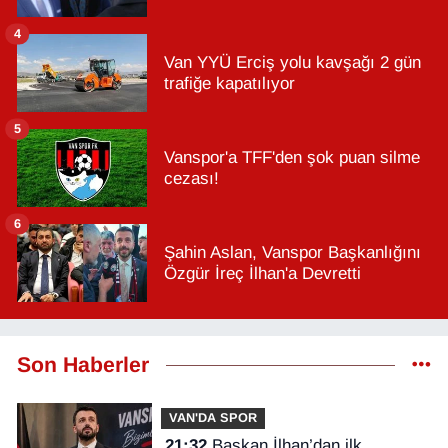
4
Van YYÜ Erciş yolu kavşağı 2 gün
trafiğe kapatılıyor
5
Vanspor'a TFF'den şok puan silme
cezası!
6
Şahin Aslan, Vanspor Başkanlığını
Özgür İreç İlhan'a Devretti
Son Haberler
VAN'DA SPOR
21:32
Başkan İlhan’dan ilk