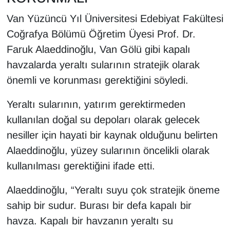
Sinema - TV
Van Yüzüncü Yıl Üniversitesi Edebiyat Fakültesi
Coğrafya Bölümü Öğretim Üyesi Prof. Dr.
SİYASET
Faruk Alaeddinoğlu, Van Gölü gibi kapalı
SPOR
havzalarda yeraltı sularının stratejik olarak
önemli ve korunması gerektiğini söyledi.
TEBRİK
Yeraltı sularının, yatırım gerektirmeden
TEKNOLOJİ
kullanılan doğal su depoları olarak gelecek
nesiller için hayati bir kaynak olduğunu belirten
Turizm
Alaeddinoğlu, yüzey sularının öncelikli olarak
kullanılması gerektiğini ifade etti.
VAN'DA SPOR
Alaeddinoğlu, “Yeraltı suyu çok stratejik öneme
Vasıta
sahip bir sudur. Burası bir defa kapalı bir
YAŞAM
havza. Kapalı bir havzanın yeraltı su