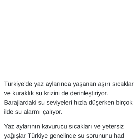
Gündem
Haber
HABERDE İNSAN
İngilizce
Kadın
Türkiye’de yaz aylarında yaşanan aşırı sıcaklar
ve kuraklık su krizini de derinleştiriyor.
Kamu Alımları
Barajlardaki su seviyeleri hızla düşerken birçok
Kim Kimdir?
ilde su alarmı çalıyor.
Kültür & Sanat
Yaz aylarının kavurucu sıcakları ve yetersiz
yağışlar Türkiye genelinde su sorununu had