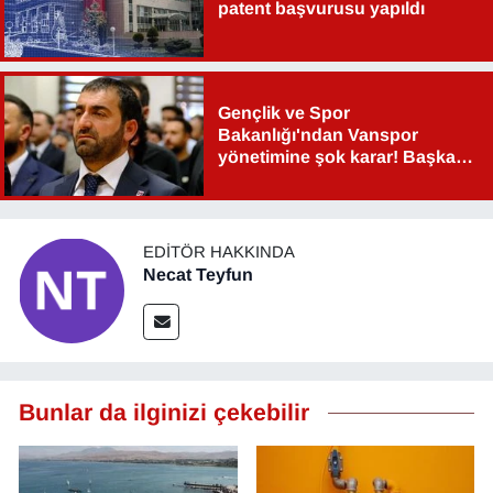
patent başvurusu yapıldı
Gençlik ve Spor
Bakanlığı'ndan Vanspor
yönetimine şok karar! Başkan
Şahin Aslan görevden alındı!
EDITÖR HAKKINDA
Necat Teyfun
Bunlar da ilginizi çekebilir