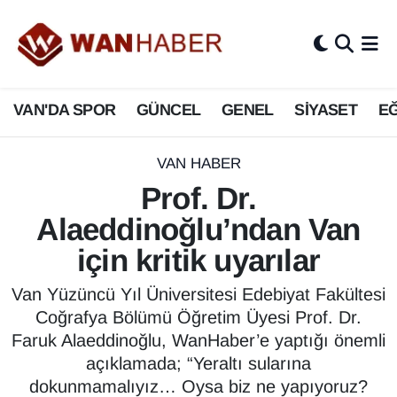
3.SAYFA
Van Nöbetçi Eczaneler
VAN'DA SPOR
GÜNCEL
GENEL
SİYASET
EĞ
ASAYİŞ
Van Hava Durumu
BİLİM VE TEKNOLOJİ
Van Namaz Vakitleri
VAN HABER
Prof. Dr.
Biyografi
Van Trafik Yoğunluk Haritası
Alaeddinoğlu’ndan Van
Bölge Haberleri
Süper Lig Puan Durumu ve Fikstür
için kritik uyarılar
ÇEVRE
Tüm Manşetler
Van Yüzüncü Yıl Üniversitesi Edebiyat Fakültesi
Coğrafya Bölümü Öğretim Üyesi Prof. Dr.
Deprem
Son Dakika Haberleri
Faruk Alaeddinoğlu, WanHaber’e yaptığı önemli
açıklamada; “Yeraltı sularına
Dernekler, Odalar
Haber Arşivi
dokunmamalıyız… Oysa biz ne yapıyoruz?