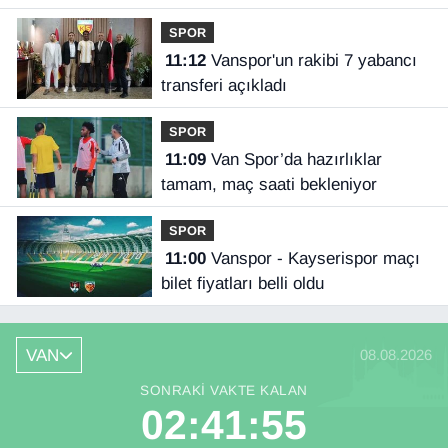
kardeşi Orkun'a destek
SPOR
11:12
Vanspor'un rakibi 7 yabancı
transferi açıkladı
SPOR
11:09
Van Spor’da hazırlıklar
tamam, maç saati bekleniyor
SPOR
11:00
Vanspor - Kayserispor maçı
bilet fiyatları belli oldu
VAN
08.08.2026
SONRAKI VAKTE KALAN
02:41:55