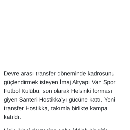
Gündem
Haber
HABERDE İNSAN
İngilizce
Kadın
Devre arası transfer döneminde kadrosunu
güçlendirmek isteyen İmaj Altyapı Van Spor
Kamu Alımları
Futbol Kulübü, son olarak Helsinki forması
giyen Santeri Hostikka’yı gücüne kattı. Yeni
Kim Kimdir?
transfer Hostikka, takımla birlikte kampa
katıldı.
Kültür & Sanat