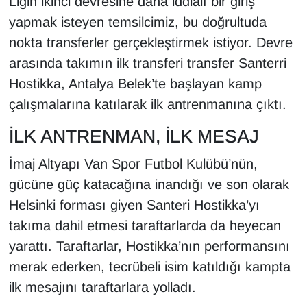
Ligin ikinci devresine daha iddialı bir giriş
KURDÎ
yapmak isteyen temsilcimiz, bu doğrultuda
MAGAZİN
nokta transferler gerçekleştirmek istiyor. Devre
arasında takımın ilk transferi transfer Santerri
MEDYA
Hostikka, Antalya Belek’te başlayan kamp
çalışmalarına katılarak ilk antrenmanına çıktı.
ONE EKONOMİ
İLK ANTRENMAN, İLK MESAJ
POLİTİKA
İmaj Altyapı Van Spor Futbol Kulübü’nün,
Resmi İlanlar
gücüne güç katacağına inandığı ve son olarak
Helsinki forması giyen Santeri Hostikka’yı
RÖPORTAJ
takıma dahil etmesi taraftarlarda da heyecan
yarattı. Taraftarlar, Hostikka’nın performansını
SAĞLIK
merak ederken, tecrübeli isim katıldığı kampta
Seri İlan
ilk mesajını taraftarlara yolladı.