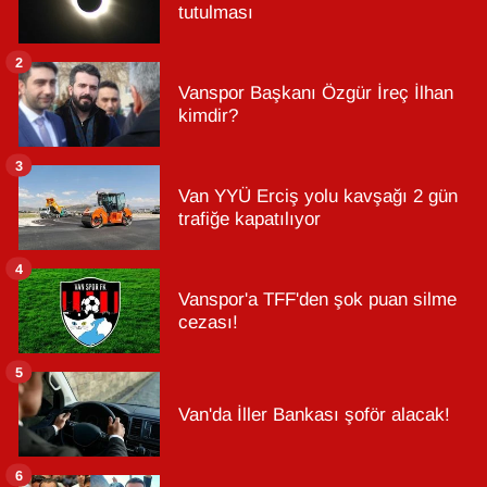
tutulması
2
Vanspor Başkanı Özgür İreç İlhan
kimdir?
3
Van YYÜ Erciş yolu kavşağı 2 gün
trafiğe kapatılıyor
4
Vanspor'a TFF'den şok puan silme
cezası!
5
Van'da İller Bankası şoför alacak!
6