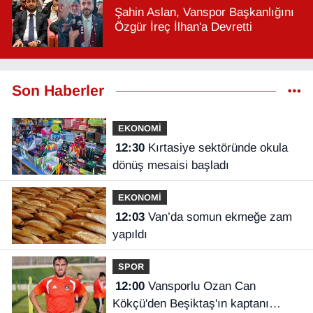
Şahin Aslan, Vanspor Başkanlığını
Özgür İreç İlhan'a Devretti
Son Haberler
EKONOMİ
12:30
Kırtasiye sektöründe okula
dönüş mesaisi başladı
EKONOMİ
12:03
Van’da somun ekmeğe zam
yapıldı
SPOR
12:00
Vansporlu Ozan Can
Kökçü'den Beşiktaş'ın kaptanı