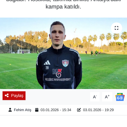
kampa katıldı.
Diğer
DÜNYA
EĞİTİM
EKONOMİ
Eleman
Emlak
Paylaş
-
+
En çok konuşulanlar
A
A
Fehim Atiş
03.01.2026 - 15:34
03.01.2026 - 19:29
GENEL
Güncel