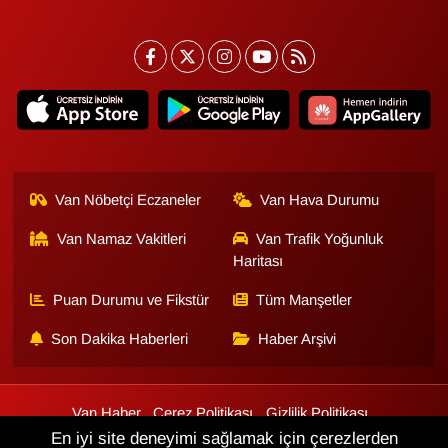
Van Nöbetçi Eczaneler
Van Hava Durumu
Van Namaz Vakitleri
Van Trafik Yoğunluk
Haritası
Puan Durumu ve Fikstür
Tüm Manşetler
Son Dakika Haberleri
Haber Arşivi
Van Haber
Çerez Politikası
Gizlilik Politikası
Üyelik Sözleşmesi
Veri Politikası
Künye
İletişim
En iyi site deneyimi sağlamak için çerezlerden