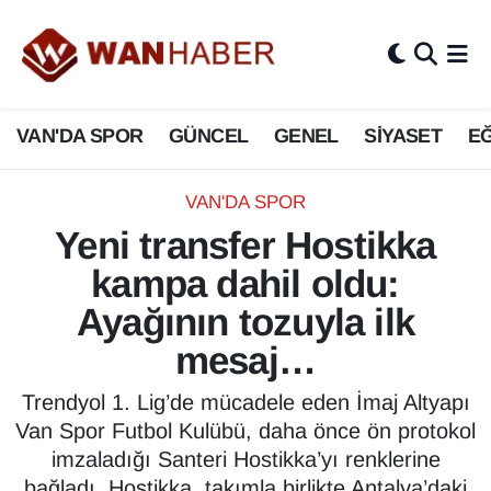
3.SAYFA
Van Nöbetçi Eczaneler
VAN'DA SPOR
GÜNCEL
GENEL
SİYASET
EĞ
ASAYİŞ
Van Hava Durumu
BİLİM VE TEKNOLOJİ
Van Namaz Vakitleri
VAN'DA SPOR
Yeni transfer Hostikka
Biyografi
Van Trafik Yoğunluk Haritası
kampa dahil oldu:
Bölge Haberleri
Süper Lig Puan Durumu ve Fikstür
Ayağının tozuyla ilk
mesaj…
ÇEVRE
Tüm Manşetler
Trendyol 1. Lig’de mücadele eden İmaj Altyapı
Deprem
Son Dakika Haberleri
Van Spor Futbol Kulübü, daha önce ön protokol
imzaladığı Santeri Hostikka’yı renklerine
Dernekler, Odalar
Haber Arşivi
bağladı. Hostikka, takımla birlikte Antalya’daki