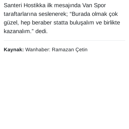
Santeri Hostikka ilk mesajında Van Spor
Sinema - TV
taraftarlarına seslenerek; “Burada olmak çok
SİYASET
güzel, hep beraber statta buluşalım ve birlikte
kazanalım.” dedi.
SPOR
TEBRİK
Kaynak:
Wanhaber: Ramazan Çetin
TEKNOLOJİ
Turizm
VAN'DA SPOR
Vasıta
YAŞAM