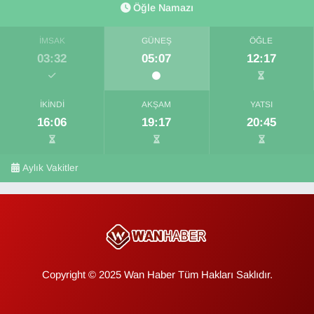
Öğle Namazı
İMSAK
GÜNEŞ
ÖĞLE
03:32
05:07
12:17
İKINDI
AKŞAM
YATSI
16:06
19:17
20:45
Aylık Vakitler
Copyright © 2025 Wan Haber Tüm Hakları Saklıdır.