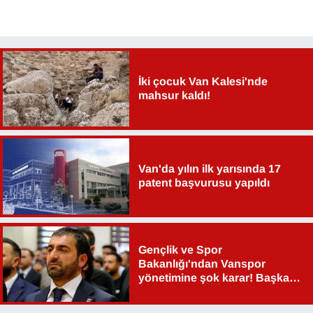
YEREL
İki çocuk Van Kalesi'nde
mahsur kaldı!
Van'da yılın ilk yarısında 17
patent başvurusu yapıldı
Gençlik ve Spor
Bakanlığı'ndan Vanspor
yönetimine şok karar! Başkan
Şahin Aslan görevden alındı!