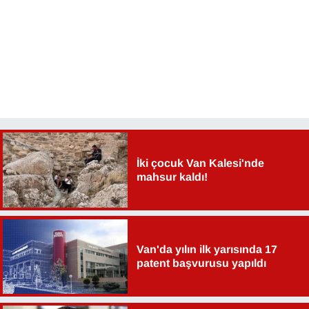
İki çocuk Van Kalesi'nde
mahsur kaldı!
Van'da yılın ilk yarısında 17
patent başvurusu yapıldı