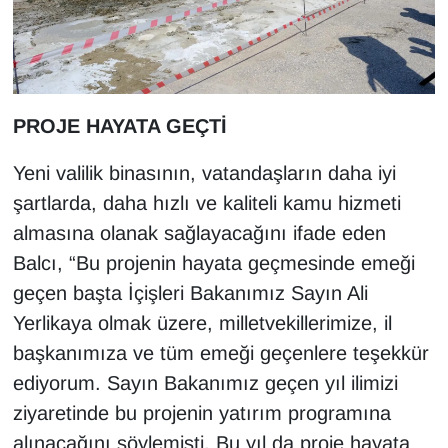
Sinema - TV
SİYASET
SPOR
PROJE HAYATA GEÇTİ
TEBRİK
Yeni valilik binasının, vatandaşların daha iyi
şartlarda, daha hızlı ve kaliteli kamu hizmeti
TEKNOLOJİ
almasına olanak sağlayacağını ifade eden
Balcı, “Bu projenin hayata geçmesinde emeği
Turizm
geçen başta İçişleri Bakanımız Sayın Ali
Yerlikaya olmak üzere, milletvekillerimize, il
VAN'DA SPOR
başkanımıza ve tüm emeği geçenlere teşekkür
Vasıta
ediyorum. Sayın Bakanımız geçen yıl ilimizi
ziyaretinde bu projenin yatırım programına
YAŞAM
alınacağını söylemişti. Bu yıl da proje hayata