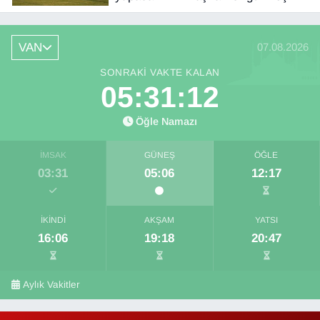
İlhan açıkladı
VAN
07.08.2026
SONRAKI VAKTE KALAN
05:31:11
Öğle Namazı
İMSAK
GÜNEŞ
ÖĞLE
03:31
05:06
12:17
İKINDI
AKŞAM
YATSI
16:06
19:18
20:47
Aylık Vakitler