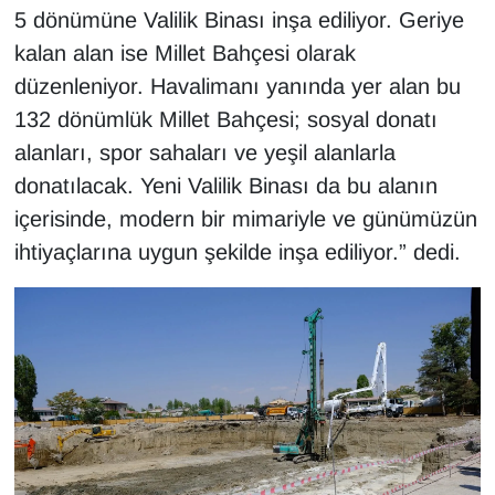
KURDÎ
5 dönümüne Valilik Binası inşa ediliyor. Geriye
kalan alan ise Millet Bahçesi olarak
MAGAZİN
düzenleniyor. Havalimanı yanında yer alan bu
132 dönümlük Millet Bahçesi; sosyal donatı
MEDYA
alanları, spor sahaları ve yeşil alanlarla
ONE EKONOMİ
donatılacak. Yeni Valilik Binası da bu alanın
içerisinde, modern bir mimariyle ve günümüzün
POLİTİKA
ihtiyaçlarına uygun şekilde inşa ediliyor.” dedi.
Resmi İlanlar
RÖPORTAJ
SAĞLIK
Seri İlan