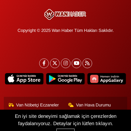
Copyright © 2025 Wan Haber Tüm Hakları Saklıdır.
Van Nöbetçi Eczaneler
Van Hava Durumu
En iyi site deneyimi sağlamak için çerezlerden
Van Namaz Vakitleri
Van Trafik Yoğunluk
Haritası
faydalanıyoruz. Detaylar için lütfen tıklayın.