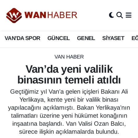
3.SAYFA
Van Nöbetçi Eczaneler
VAN'DA SPOR
GÜNCEL
GENEL
SİYASET
EĞ
ASAYİŞ
Van Hava Durumu
BİLİM VE TEKNOLOJİ
Van Namaz Vakitleri
VAN HABER
Van’da yeni valilik
Biyografi
Van Trafik Yoğunluk Haritası
binasının temeli atıldı
Bölge Haberleri
Süper Lig Puan Durumu ve Fikstür
Geçtiğimiz yıl Van’a gelen içişleri Bakanı Ali
Yerlikaya, kente yeni bir valilik binası
ÇEVRE
Tüm Manşetler
yapılacağını açıklamıştı. Bakan Yerlikaya’nın
talimatları üzerine yeni hükümet konağının
Deprem
Son Dakika Haberleri
inşaatına başlandı. Van Valisi Ozan Balcı,
sürece ilişkin açıklamalarda bulundu.
Dernekler, Odalar
Haber Arşivi