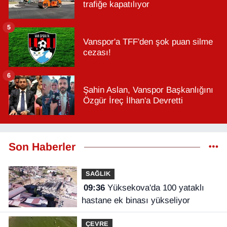
trafiğe kapatılıyor
5
Vanspor'a TFF'den şok puan silme
cezası!
6
Şahin Aslan, Vanspor Başkanlığını
Özgür İreç İlhan'a Devretti
Son Haberler
SAĞLIK
09:36
Yüksekova'da 100 yataklı
hastane ek binası yükseliyor
ÇEVRE