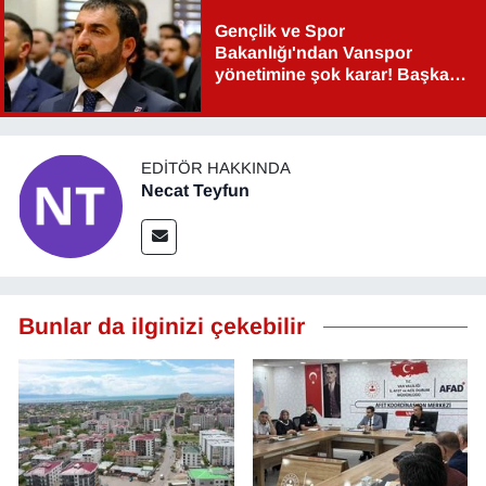
Gençlik ve Spor
Bakanlığı'ndan Vanspor
yönetimine şok karar! Başkan
Şahin Aslan görevden alındı!
EDITÖR HAKKINDA
Necat Teyfun
Bunlar da ilginizi çekebilir