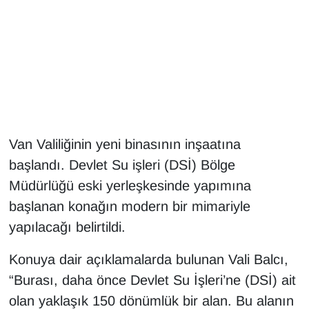
Gündem
Haber
HABERDE İNSAN
İngilizce
Van Valiliğinin yeni binasının inşaatına
başlandı. Devlet Su işleri (DSİ) Bölge
Kadın
Müdürlüğü eski yerleşkesinde yapımına
başlanan konağın modern bir mimariyle
Kamu Alımları
yapılacağı belirtildi.
Kim Kimdir?
Konuya dair açıklamalarda bulunan Vali Balcı,
Kültür & Sanat
“Burası, daha önce Devlet Su İşleri’ne (DSİ) ait
olan yaklaşık 150 dönümlük bir alan. Bu alanın