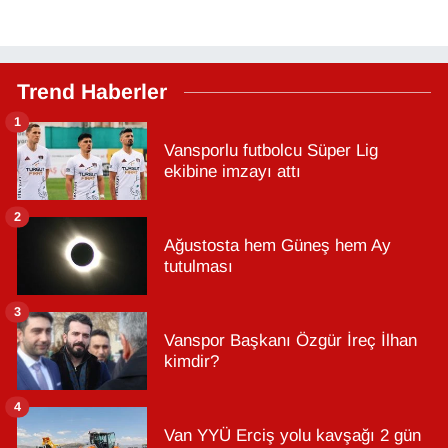
Trend Haberler
1
Vansporlu futbolcu Süper Lig
ekibine imzayı attı
2
Ağustosta hem Güneş hem Ay
tutulması
3
Vanspor Başkanı Özgür İreç İlhan
kimdir?
4
Van YYÜ Erciş yolu kavşağı 2 gün