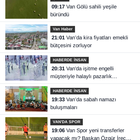
09:17
Van Gölü sahili yeşile
büründü
Van Haber
21:01
Van’da kira fiyatları emekli
bütçesini zorluyor
HABERDE İNSAN
20:31
Van'da işitme engelli
müşteriyle halaylı pazarlık
gülümsetti
HABERDE İNSAN
19:33
Van’da sabah namazı
buluşmaları
VAN'DA SPOR
19:06
Van Spor yeni transferler
yapacak mı? Başkan Özgür İreç