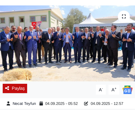
Diğer
DÜNYA
EĞİTİM
EKONOMİ
Eleman
Emlak
Paylaş
-
+
A
A
En çok konuşulanlar
Necat Teyfun
04.09.2025 - 05:52
04.09.2025 - 12:57
GENEL
Güncel