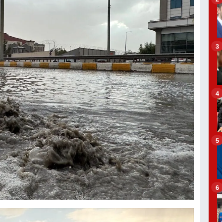
3
4
5
6