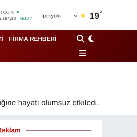
°
OLAR
19
İpekyolu
7,7239
%0.01
URO
5,1823
%-0.06
TERLİN
İ
FİRMA REHBERİ
4,4329
%-0.02
RAM ALTIN
664.02
%0.05
İST100
3.779
%-14
ITCOIN
5.184,38
%0.37
iğine hayatı olumsuz etkiledi.
Reklam