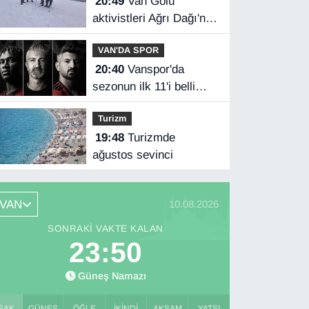
20:49
Van Gölü
aktivistleri Ağrı Dağı'na
tırmandı
VAN'DA SPOR
20:40
Vanspor'da
sezonun ilk 11'i belli
oldu!
Turizm
19:48
Turizmde
ağustos sevinci
VAN
10.08.2026
SONRAKI VAKTE KALAN
23:48
Güneş Namazı
SAK
GÜNEŞ
ÖĞLE
İKINDI
AKŞAM
YATSI