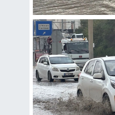
Sinema - TV
SİYASET
SPOR
TEBRİK
TEKNOLOJİ
Turizm
VAN'DA SPOR
Vasıta
YAŞAM