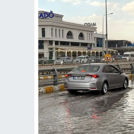
KURDÎ
MAGAZİN
MEDYA
ONE EKONOMİ
POLİTİKA
Resmi İlanlar
RÖPORTAJ
SAĞLIK
Seri İlan