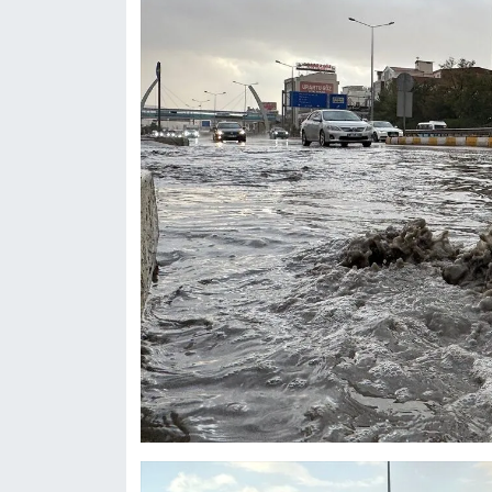
Gündem
Haber
HABERDE İNSAN
İngilizce
Kadın
Kamu Alımları
Kim Kimdir?
Kültür & Sanat