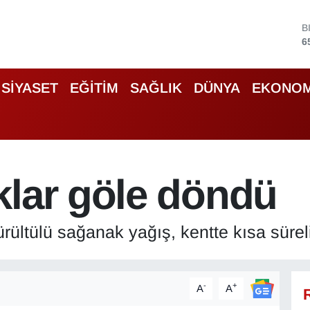
D
4
E
5
S
SİYASET
EĞİTİM
SAĞLIK
DÜNYA
EKONOM
6
G
6
B
1
B
klar göle döndü
6
rültülü sağanak yağış, kentte kısa sürel
-
+
A
A