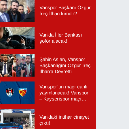
Vanspor Başkanı Özgür
İreç İlhan kimdir?
Van'da İller Bankası
şoför alacak!
Şahin Aslan, Vanspor
Başkanlığını Özgür İreç
İlhan'a Devretti
Vanspor’un maçı canlı
yayınlanacak! Vanspor
– Kayserispor maçı
hangi kanalda, saat
kaçta?
Van'daki intihar cinayet
çıktı!