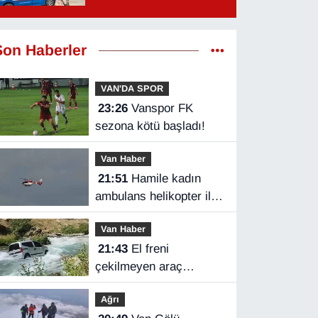
Son Haberler
VAN'DA SPOR
23:26
Vanspor FK
sezona kötü başladı!
Van Haber
21:51
Hamile kadın
ambulans helikopter ile
Van'a getirildi
Van Haber
21:43
El freni
çekilmeyen araç
Bahçesaray Çayı'na
Ağrı
uçtu