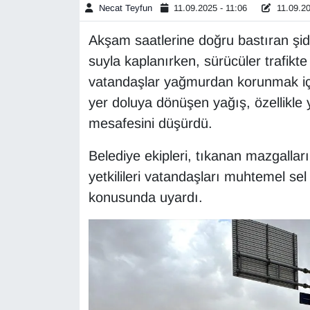
Necat Teyfun
11.09.2025 - 11:06
11.09.20
Diğer
Akşam saatlerine doğru bastıran şid
DÜNYA
suyla kaplanırken, sürücüler trafikt
vatandaşlar yağmurdan korunmak için 
EĞİTİM
yer doluya dönüşen yağış, özellikle 
mesafesini düşürdü.
EKONOMİ
Belediye ekipleri, tıkanan mazgallar
Eleman
yetkilileri vatandaşları muhtemel sel
konusunda uyardı.
Emlak
En çok konuşulanlar
GENEL
Güncel