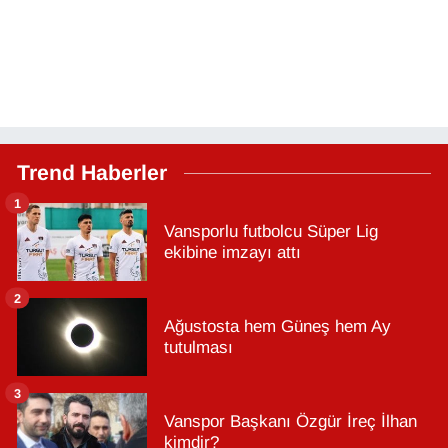
Trend Haberler
1
Vansporlu futbolcu Süper Lig
ekibine imzayı attı
2
Ağustosta hem Güneş hem Ay
tutulması
3
Vanspor Başkanı Özgür İreç İlhan
kimdir?