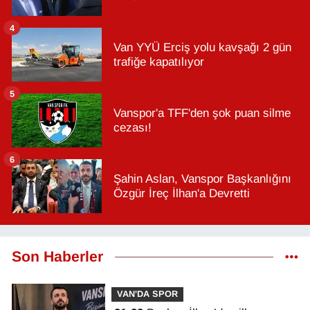
4
Van YYÜ Erciş yolu kavşağı 2 gün
trafiğe kapatılıyor
5
Vanspor'a TFF'den şok puan silme
cezası!
6
Şahin Aslan, Vanspor Başkanlığını
Özgür İreç İlhan'a Devretti
Son Haberler
VAN'DA SPOR