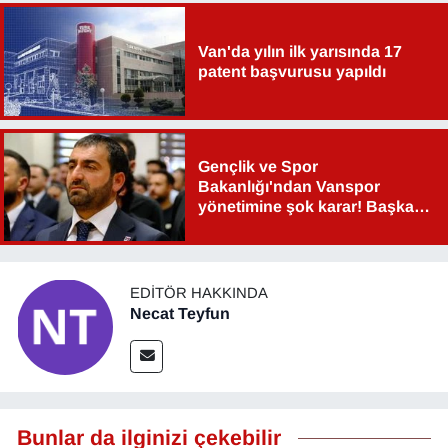
Van'da yılın ilk yarısında 17
patent başvurusu yapıldı
Gençlik ve Spor
Bakanlığı'ndan Vanspor
yönetimine şok karar! Başkan
Şahin Aslan görevden alındı!
EDITÖR HAKKINDA
Necat Teyfun
Bunlar da ilginizi çekebilir