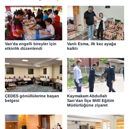
Van'da engelli bireyler için
Vanlı Esma, ilk kez ayağa
etkinlik düzenlendi
kalktı
ÇEDES gönüllülerine başarı
Kaymakam Abdullah
belgesi
Sarı’dan İlçe Millî Eğitim
Müdürlüğüne ziyaret