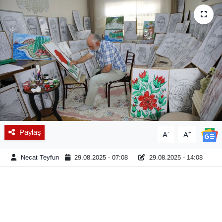
Diğer
DÜNYA
EĞİTİM
EKONOMİ
Eleman
Paylaş
-
+
A
A
Emlak
Necat Teyfun
29.08.2025 - 07:08
29.08.2025 - 14:08
En çok konuşulanlar
GENEL
Güncel