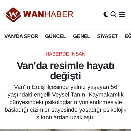
3.SAYFA
Van Nöbetçi Eczaneler
VAN'DA SPOR
GÜNCEL
GENEL
SİYASET
EĞ
ASAYİŞ
Van Hava Durumu
BİLİM VE TEKNOLOJİ
Van Namaz Vakitleri
HABERDE İNSAN
Van'da resimle hayatı
Biyografi
Van Trafik Yoğunluk Haritası
değişti
Bölge Haberleri
Süper Lig Puan Durumu ve Fikstür
Van'ın Erciş ilçesinde yalnız yaşayan 56
yaşındaki engelli Veysel Tanın, Kaymakamlık
ÇEVRE
Tüm Manşetler
bünyesindeki psikologların yönlendirmesiyle
başladığı çizimler sayesinde yaşadığı psikolojik
Deprem
Son Dakika Haberleri
sıkıntılardan uzaklaştı.
Dernekler, Odalar
Haber Arşivi