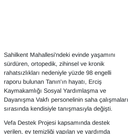
Gündem
Haber
HABERDE İNSAN
Sahilkent Mahallesi'ndeki evinde yaşamını
İngilizce
sürdüren, ortopedik, zihinsel ve kronik
rahatsızlıkları nedeniyle yüzde 98 engelli
Kadın
raporu bulunan Tanın'ın hayatı, Erciş
Kamu Alımları
Kaymakamlığı Sosyal Yardımlaşma ve
Dayanışma Vakfı personelinin saha çalışmaları
Kim Kimdir?
sırasında kendisiyle tanışmasıyla değişti.
Kültür & Sanat
Vefa Destek Projesi kapsamında destek
verilen, ev temizliği yapılan ve yardımda