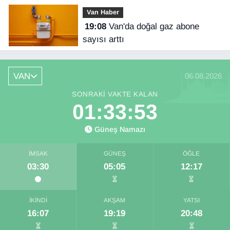
Van Haber
19:08
Van'da doğal gaz abone
sayısı arttı
VAN
06.08.2026
SONRAKI VAKTE KALAN
01:33:52
Güneş Namazı
İMSAK
GÜNEŞ
ÖĞLE
03:30
05:05
12:17
İKINDI
AKŞAM
YATSI
16:07
19:19
20:48