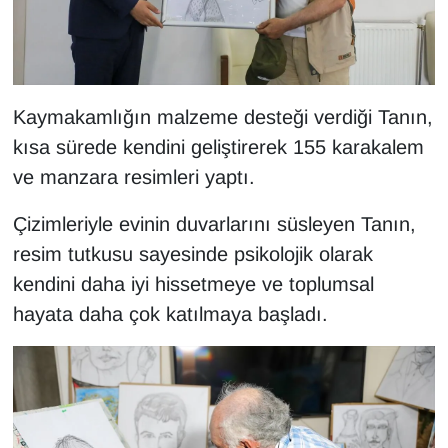
Sinema - TV
SİYASET
Kaymakamlığın malzeme desteği verdiği Tanın,
SPOR
kısa sürede kendini geliştirerek 155 karakalem
TEBRİK
ve manzara resimleri yaptı.
TEKNOLOJİ
Çizimleriyle evinin duvarlarını süsleyen Tanın,
resim tutkusu sayesinde psikolojik olarak
Turizm
kendini daha iyi hissetmeye ve toplumsal
hayata daha çok katılmaya başladı.
VAN'DA SPOR
Vasıta
YAŞAM