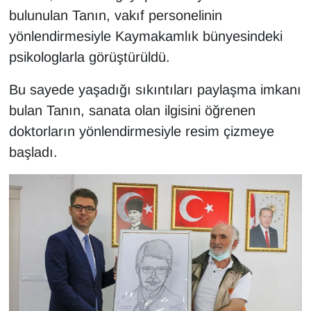
KURDÎ
bulunulan Tanın, vakıf personelinin
yönlendirmesiyle Kaymakamlık bünyesindeki
MAGAZİN
psikologlarla görüştürüldü.
MEDYA
Bu sayede yaşadığı sıkıntıları paylaşma imkanı
bulan Tanın, sanata olan ilgisini öğrenen
ONE EKONOMİ
doktorların yönlendirmesiyle resim çizmeye
POLİTİKA
başladı.
Resmi İlanlar
RÖPORTAJ
SAĞLIK
Seri İlan