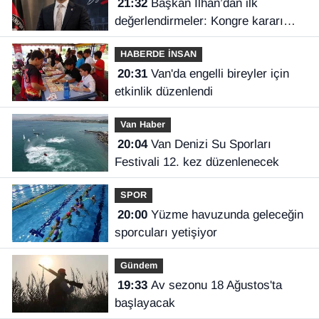
21:32
Başkan İlhan’dan ilk
değerlendirmeler: Kongre kararı
Vanspor’u uçuruma sürükleyebilirdi!
HABERDE İNSAN
20:31
Van'da engelli bireyler için
etkinlik düzenlendi
Van Haber
20:04
Van Denizi Su Sporları
Festivali 12. kez düzenlenecek
SPOR
20:00
Yüzme havuzunda geleceğin
sporcuları yetişiyor
Gündem
19:33
Av sezonu 18 Ağustos'ta
başlayacak