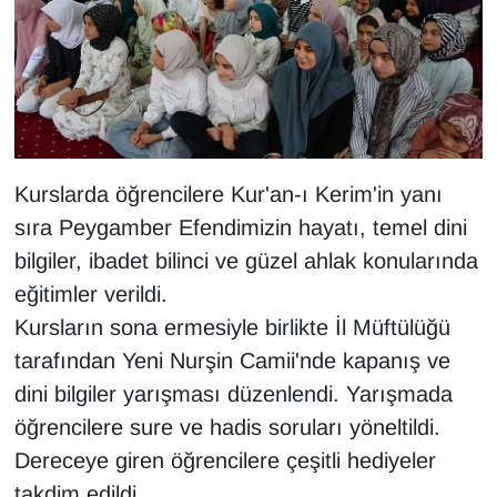
KURDÎ
MAGAZİN
MEDYA
ONE EKONOMİ
Kurslarda öğrencilere Kur'an-ı Kerim'in yanı
sıra Peygamber Efendimizin hayatı, temel dini
POLİTİKA
bilgiler, ibadet bilinci ve güzel ahlak konularında
Resmi İlanlar
eğitimler verildi.
Kursların sona ermesiyle birlikte İl Müftülüğü
RÖPORTAJ
tarafından Yeni Nurşin Camii'nde kapanış ve
dini bilgiler yarışması düzenlendi. Yarışmada
SAĞLIK
öğrencilere sure ve hadis soruları yöneltildi.
Dereceye giren öğrencilere çeşitli hediyeler
Seri İlan
takdim edildi.