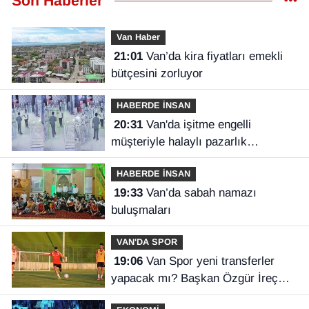
Son Haberler
Van Haber
21:01
Van’da kira fiyatları emekli
bütçesini zorluyor
HABERDE İNSAN
20:31
Van'da işitme engelli
müşteriyle halaylı pazarlık
gülümsetti
HABERDE İNSAN
19:33
Van’da sabah namazı
buluşmaları
VAN'DA SPOR
19:06
Van Spor yeni transferler
yapacak mı? Başkan Özgür İreç
İlhan açıkladı