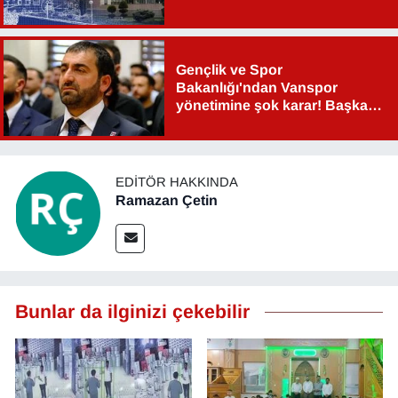
Gençlik ve Spor
Bakanlığı'ndan Vanspor
yönetimine şok karar! Başkan
Şahin Aslan görevden alındı!
EDITÖR HAKKINDA
Ramazan Çetin
Bunlar da ilginizi çekebilir