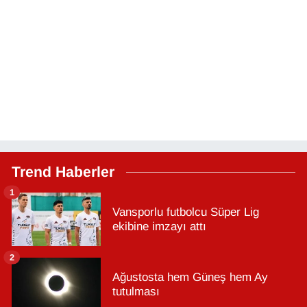
Trend Haberler
1
Vansporlu futbolcu Süper Lig
ekibine imzayı attı
2
Ağustosta hem Güneş hem Ay
tutulması