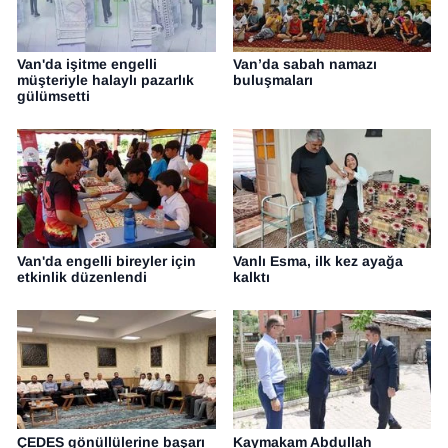
Van'da işitme engelli
Van’da sabah namazı
müşteriyle halaylı pazarlık
buluşmaları
gülümsetti
Van'da engelli bireyler için
Vanlı Esma, ilk kez ayağa
etkinlik düzenlendi
kalktı
ÇEDES gönüllülerine başarı
Kaymakam Abdullah