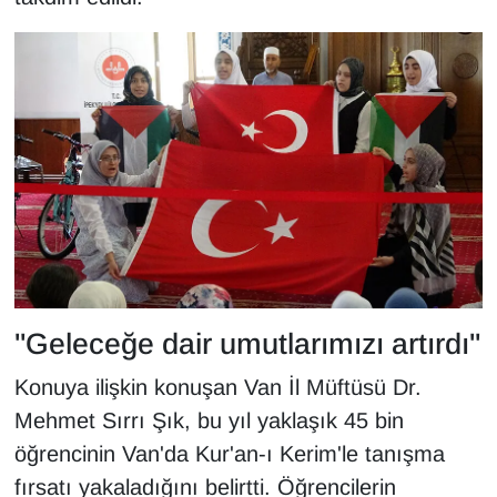
Sinema - TV
SİYASET
SPOR
TEBRİK
TEKNOLOJİ
Turizm
"Geleceğe dair umutlarımızı artırdı"
VAN'DA SPOR
Konuya ilişkin konuşan Van İl Müftüsü Dr.
Vasıta
Mehmet Sırrı Şık, bu yıl yaklaşık 45 bin
öğrencinin Van'da Kur'an-ı Kerim'le tanışma
YAŞAM
fırsatı yakaladığını belirtti. Öğrencilerin