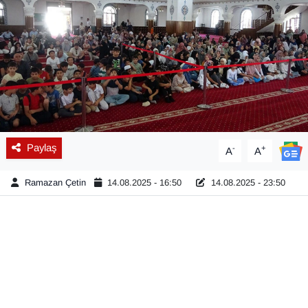
Diğer
DÜNYA
EĞİTİM
EKONOMİ
Paylaş
-
+
A
A
Eleman
Ramazan Çetin
14.08.2025 - 16:50
14.08.2025 - 23:50
Emlak
En çok konuşulanlar
GENEL
Güncel