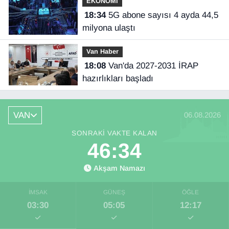
EKONOMİ
18:34
5G abone sayısı 4 ayda 44,5
milyona ulaştı
Van Haber
18:08
Van'da 2027-2031 İRAP
hazırlıkları başladı
VAN
06.08.2026
SONRAKI VAKTE KALAN
46:33
Akşam Namazı
İMSAK
GÜNEŞ
ÖĞLE
03:30
05:05
12:17