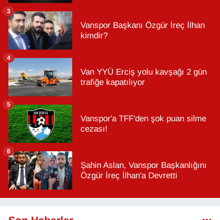
3
Vanspor Başkanı Özgür İreç İlhan
kimdir?
4
Van YYÜ Erciş yolu kavşağı 2 gün
trafiğe kapatılıyor
5
Vanspor'a TFF'den şok puan silme
cezası!
6
Şahin Aslan, Vanspor Başkanlığını
Özgür İreç İlhan'a Devretti