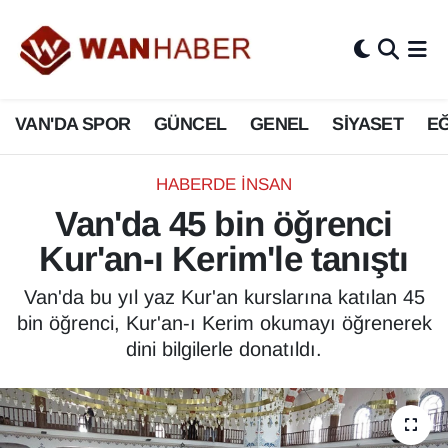
3.SAYFA
Van Nöbetçi Eczaneler
VAN'DA SPOR
GÜNCEL
GENEL
SİYASET
EĞ
ASAYİŞ
Van Hava Durumu
BİLİM VE TEKNOLOJİ
Van Namaz Vakitleri
HABERDE İNSAN
Van'da 45 bin öğrenci
Biyografi
Van Trafik Yoğunluk Haritası
Kur'an-ı Kerim'le tanıştı
Bölge Haberleri
Süper Lig Puan Durumu ve Fikstür
Van'da bu yıl yaz Kur'an kurslarına katılan 45
bin öğrenci, Kur'an-ı Kerim okumayı öğrenerek
ÇEVRE
Tüm Manşetler
dini bilgilerle donatıldı.
Deprem
Son Dakika Haberleri
Dernekler, Odalar
Haber Arşivi