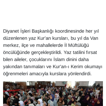
Gündem
Haber
Diyanet İşleri Başkanlığı koordinesinde her yıl
HABERDE İNSAN
düzenlenen yaz Kur'an kursları, bu yıl da Van
merkez, ilçe ve mahallelerde İl Müftülüğü
İngilizce
öncülüğünde gerçekleştirildi. Yaz tatilini fırsat
bilen aileler, çocuklarını İslam dinini daha
Kadın
yakından tanımaları ve Kur'an-ı Kerim okumayı
Kamu Alımları
öğrenmeleri amacıyla kurslara yönlendirdi.
Kim Kimdir?
Kültür & Sanat