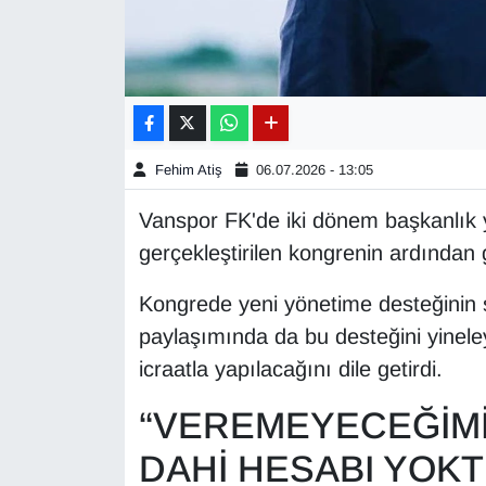
Gündem
Haber
HABERDE İNSAN
Fehim Atiş
06.07.2026 - 13:05
İngilizce
Vanspor FK'de iki dönem başkanlık 
gerçekleştirilen kongrenin ardından 
Kadın
Kongrede yeni yönetime desteğinin 
Kamu Alımları
paylaşımında da bu desteğini yinele
icraatla yapılacağını dile getirdi.
Kim Kimdir?
“VEREMEYECEĞİMİ
Kültür & Sanat
DAHİ HESABI YOK