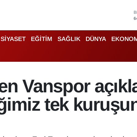
D
4
5
S
SİYASET
EĞİTİM
SAĞLIK
DÜNYA
EKONOM
6
G
6
B
1
B
en Vanspor açıkl
6
imiz tek kuruşu