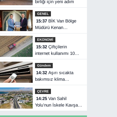
birliği için yeni adım
GENEL
15:37
BİK Van Bölge
Müdürü Kenan
Tokgöz’den Hakkâri
EKONOMİ
ziyareti
15:32
Çiftçilerin
internet kullanımı 10
yılda iki katını aştı
Gündem
14:32
Aşırı sıcakta
bakımsız klima
yangınlara neden olabilir
ÇEVRE
14:25
Van Sahil
Yolu’nun İskele Kavşağı
tamamlandı