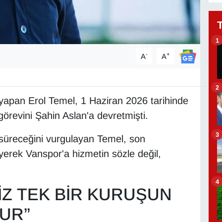
1
-
+
A
A
2
yapan Erol Temel, 1 Haziran 2026 tarihinde
görevini Şahin Aslan'a devretmişti.
3
süreceğini vurgulayan Temel, son
yerek Vanspor'a hizmetin sözle değil,
4
Z TEK BİR KURUŞUN
TUR”