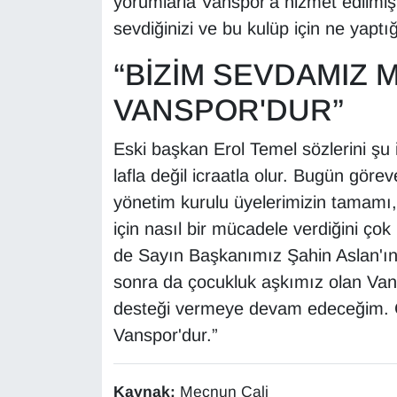
yorumlarla Vanspor'a hizmet edilmi
YEREL
sevdiğinizi ve bu kulüp için ne yaptığ
“BİZİM SEVDAMIZ 
VANSPOR'DUR”
Eski başkan Erol Temel sözlerini şu 
lafla değil icraatla olur. Bugün gör
yönetim kurulu üyelerimizin tamamı,
için nasıl bir mücadele verdiğini çok
de Sayın Başkanımız Şahin Aslan'ı
sonra da çocukluk aşkımız olan Vans
desteği vermeye devam edeceğim. 
Vanspor'dur.”
Kaynak:
Mecnun Çali