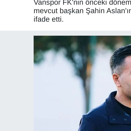
Vanspor FK'nin önceki dönem
mevcut başkan Şahin Aslan'ın
Diğer
ifade etti.
DÜNYA
EĞİTİM
EKONOMİ
Eleman
Emlak
En çok konuşulanlar
GENEL
Güncel