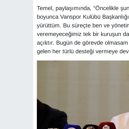
KURDÎ
Temel, paylaşımında, “Öncelikle şunu 
boyunca Vanspor Kulübü Başkanlığı 
MAGAZİN
yürüttüm. Bu süreçte ben ve yöneti
MEDYA
veremeyeceğimiz tek bir kuruşun da
açıktır. Bugün de görevde olmasam b
ONE EKONOMİ
gelen her türlü desteği vermeye de
POLİTİKA
Resmi İlanlar
RÖPORTAJ
SAĞLIK
Seri İlan