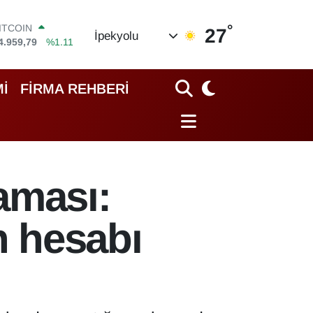
°
OLAR
27
İpekyolu
7,7436
%0.18
EURO
5,2510
%0.32
TERLİN
İ
FİRMA REHBERİ
4,4811
%0.38
RAM ALTIN
660.55
%0.03
İST100
3.779
%-14
ITCOIN
aması:
4.959,79
%1.11
n hesabı