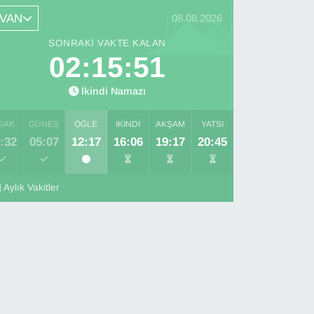
VAN
08.08.2026
SONRAKI VAKTE KALAN
02:15:50
İkindi Namazı
SAK
GÜNEŞ
ÖĞLE
İKINDI
AKŞAM
YATSI
:32
05:07
12:17
16:06
19:17
20:45
Aylık Vakitler