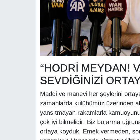
Sinema - TV
SİYASET
SPOR
TEBRİK
“HODRİ MEYDAN! 
TEKNOLOJİ
SEVDİĞİNİZİ ORTA
Turizm
Maddi ve manevi her şeylerini ortay
VAN'DA SPOR
zamanlarda kulübümüz üzerinden alg
yansıtmayan rakamlarla kamuoyunu y
Vasıta
çok iyi bilmelidir: Biz bu arma uğru
ortaya koyduk. Emek vermeden, sor
YAŞAM