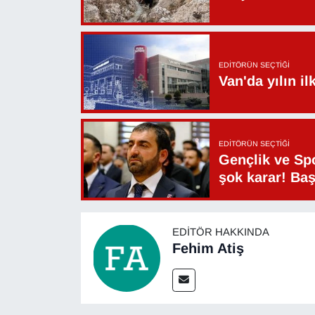
EDITÖRÜN SEÇTIĞI
Van'da yılın i
EDITÖRÜN SEÇTIĞI
Gençlik ve Sp
şok karar! Ba
EDITÖR HAKKINDA
Fehim Atiş