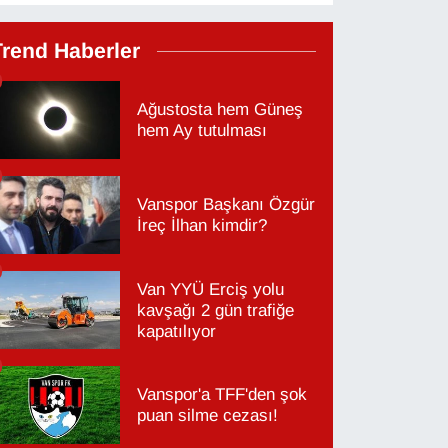
Trend Haberler
Ağustosta hem Güneş
hem Ay tutulması
Vanspor Başkanı Özgür
İreç İlhan kimdir?
Van YYÜ Erciş yolu
kavşağı 2 gün trafiğe
kapatılıyor
Vanspor'a TFF'den şok
puan silme cezası!