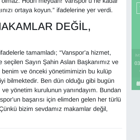
ş olmaz. Hodri meydan! Vanspor'u ne kadar
ınızı ortaya koyun.” ifadelerine yer verdi.
MAKAMLAR DEĞİL,
ifadelerle tamamladı; “Vanspor'a hizmet,
İM
eve seçilen Sayın Şahin Aslan Başkanımız ve
03
 benim ve önceki yönetimimizin bu kulüp
 iyi bilmektedir. Ben dün olduğu gibi bugün
n ve yönetim kurulunun yanındayım. Bundan
por'un başarısı için elimden gelen her türlü
Çünkü bizim sevdamız makamlar değil,