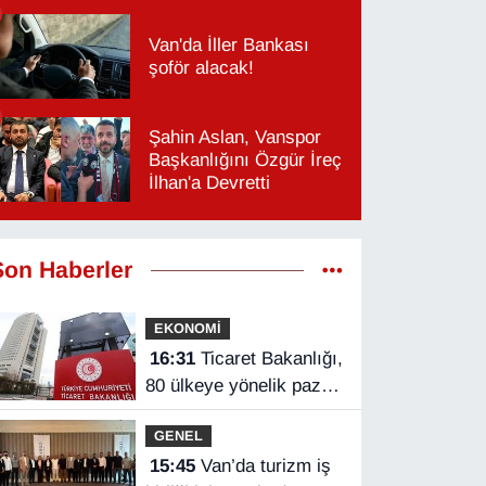
Van'da İller Bankası
şoför alacak!
Şahin Aslan, Vanspor
Başkanlığını Özgür İreç
İlhan'a Devretti
Son Haberler
EKONOMİ
16:31
Ticaret Bakanlığı,
80 ülkeye yönelik pazar
araştırması hazırladı
GENEL
15:45
Van’da turizm iş