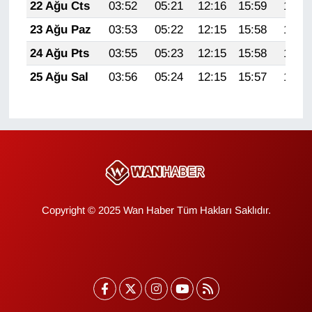
22 Ağu Cts
03:52
05:21
12:16
15:59
19:00
YEREL
23 Ağu Paz
03:53
05:22
12:15
15:58
18:59
24 Ağu Pts
03:55
05:23
12:15
15:58
18:57
25 Ağu Sal
03:56
05:24
12:15
15:57
18:56
Copyright © 2025 Wan Haber Tüm Hakları Saklıdır.