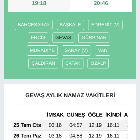
19:18
20:46
Gündem
BAHÇESARAY
BAŞKALE
EDREMİT (V)
Haber
ERCİŞ
GEVAŞ
GÜRPINAR
HABERDE İNSAN
MURADİYE
SARAY (V)
VAN
İngilizce
ÇALDIRAN
ÇATAK
ÖZALP
Kadın
Kamu Alımları
GEVAŞ AYLIK NAMAZ VAKITLERI
Kim Kimdir?
İMSAK
GÜNEŞ
ÖĞLE
İKINDI
AKŞA
25 Tem Cts
03:16
04:57
12:19
16:11
19:32
Kültür & Sanat
26 Tem Paz
03:18
04:58
12:19
16:11
19:31