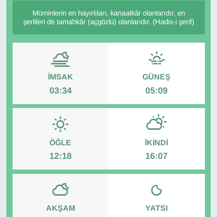
Müminlerin en hayırlıları, kanaatkâr olanlarıdır, en
Diğer
şerlileri de tamahkâr (açgözlü) olanlarıdır. (Hadis-i şerif)
DÜNYA
EĞİTİM
İMSAK
GÜNEŞ
03:34
05:09
EKONOMİ
Eleman
Emlak
ÖĞLE
İKINDI
12:18
16:07
En çok konuşulanlar
GENEL
AKŞAM
YATSI
Güncel