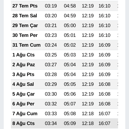
KURDÎ
27 Tem Pts
03:19
04:58
12:19
16:10
19:30
28 Tem Sal
03:20
04:59
12:19
16:10
19:29
MAGAZİN
29 Tem Çar
03:21
05:00
12:19
16:10
19:28
MEDYA
30 Tem Per
03:23
05:01
12:19
16:10
19:27
31 Tem Cum
03:24
05:02
12:19
16:09
19:26
ONE EKONOMİ
1 Ağu Cts
03:25
05:03
12:19
16:09
19:25
POLİTİKA
2 Ağu Paz
03:27
05:04
12:19
16:09
19:24
3 Ağu Pts
03:28
05:04
12:19
16:09
19:23
Resmi İlanlar
4 Ağu Sal
03:29
05:05
12:19
16:08
19:22
RÖPORTAJ
5 Ağu Çar
03:30
05:06
12:19
16:08
19:21
6 Ağu Per
03:32
05:07
12:19
16:08
19:20
SAĞLIK
7 Ağu Cum
03:33
05:08
12:18
16:07
19:19
Seri İlan
8 Ağu Cts
03:34
05:09
12:18
16:07
19:18