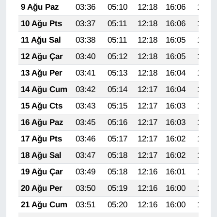
9 Ağu Paz
03:36
05:10
12:18
16:06
19:17
Sinema - TV
10 Ağu Pts
03:37
05:11
12:18
16:06
19:16
SİYASET
11 Ağu Sal
03:38
05:11
12:18
16:05
19:14
12 Ağu Çar
03:40
05:12
12:18
16:05
19:13
SPOR
13 Ağu Per
03:41
05:13
12:18
16:04
19:12
TEBRİK
14 Ağu Cum
03:42
05:14
12:17
16:04
19:11
15 Ağu Cts
03:43
05:15
12:17
16:03
19:09
TEKNOLOJİ
16 Ağu Paz
03:45
05:16
12:17
16:03
19:08
Turizm
17 Ağu Pts
03:46
05:17
12:17
16:02
19:07
18 Ağu Sal
03:47
05:18
12:17
16:02
19:06
VAN'DA SPOR
19 Ağu Çar
03:49
05:18
12:16
16:01
19:04
Vasıta
20 Ağu Per
03:50
05:19
12:16
16:00
19:03
21 Ağu Cum
03:51
05:20
12:16
16:00
19:02
YAŞAM