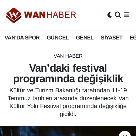
3.SAYFA
Van Nöbetçi Eczaneler
VAN'DA SPOR
GÜNCEL
GENEL
SİYASET
EĞ
ASAYİŞ
Van Hava Durumu
BİLİM VE TEKNOLOJİ
Van Namaz Vakitleri
VAN HABER
Van’daki festival
Biyografi
Van Trafik Yoğunluk Haritası
programında değişiklik
Bölge Haberleri
Süper Lig Puan Durumu ve Fikstür
Kültür ve Turizm Bakanlığı tarafından 11-19
Temmuz tarihleri arasında düzenlenecek Van
ÇEVRE
Tüm Manşetler
Kültür Yolu Festival programında değişikliğe
gidildi.
Deprem
Son Dakika Haberleri
Dernekler, Odalar
Haber Arşivi