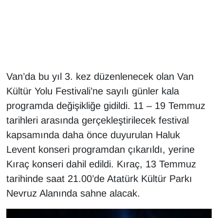
Gündem
Haber
HABERDE İNSAN
Van’da bu yıl 3. kez düzenlenecek olan Van
Kültür Yolu Festivali’ne sayılı günler kala
İngilizce
programda değişikliğe gidildi. 11 – 19 Temmuz
tarihleri arasında gerçekleştirilecek festival
Kadın
kapsamında daha önce duyurulan Haluk
Kamu Alımları
Levent konseri programdan çıkarıldı, yerine
Kıraç konseri dahil edildi. Kıraç, 13 Temmuz
Kim Kimdir?
tarihinde saat 21.00’de Atatürk Kültür Parkı
Nevruz Alanında sahne alacak.
Kültür & Sanat