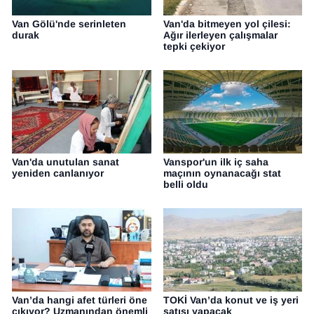
Van Gölü'nde serinleten
Van'da bitmeyen yol çilesi:
durak
Ağır ilerleyen çalışmalar
tepki çekiyor
Van'da unutulan sanat
Vanspor'un ilk iç saha
yeniden canlanıyor
maçının oynanacağı stat
belli oldu
Van’da hangi afet türleri öne
TOKİ Van’da konut ve iş yeri
çıkıyor? Uzmanından önemli
satışı yapacak