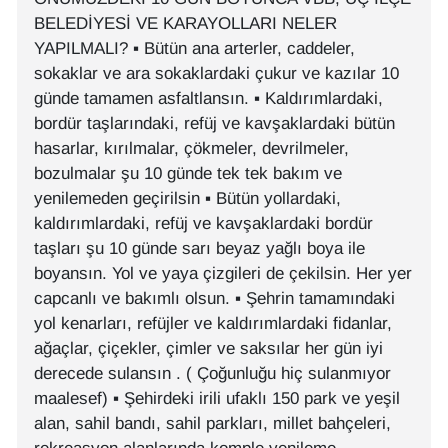
BELEDİYESİ VE KARAYOLLARI NELER
YAPILMALI? ▪︎ Bütün ana arterler, caddeler,
sokaklar ve ara sokaklardaki çukur ve kazılar 10
günde tamamen asfaltlansın. ▪︎ Kaldırımlardaki,
bordür taşlarındaki, refüj ve kavşaklardaki bütün
hasarlar, kırılmalar, çökmeler, devrilmeler,
bozulmalar şu 10 günde tek tek bakım ve
yenilemeden geçirilsin ▪︎ Bütün yollardaki,
kaldırımlardaki, refüj ve kavşaklardaki bordür
taşları şu 10 günde sarı beyaz yağlı boya ile
boyansın. Yol ve yaya çizgileri de çekilsin. Her yer
capcanlı ve bakımlı olsun. ▪︎ Şehrin tamamındaki
yol kenarları, refüjler ve kaldırımlardaki fidanlar,
ağaçlar, çiçekler, çimler ve saksılar her gün iyi
derecede sulansın . ( Çoğunluğu hiç sulanmıyor
maalesef) ▪︎ Şehirdeki irili ufaklı 150 park ve yeşil
alan, sahil bandı, sahil parkları, millet bahçeleri,