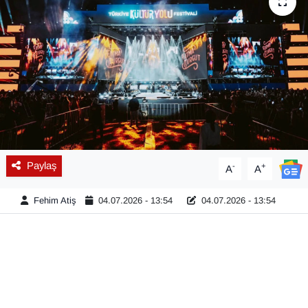
Diğer
DÜNYA
EĞİTİM
EKONOMİ
Eleman
Paylaş
-
+
A
A
Emlak
Fehim Atiş
04.07.2026 - 13:54
04.07.2026 - 13:54
En çok konuşulanlar
GENEL
Güncel