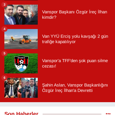
3
Vanspor Başkanı Özgür İreç İlhan
kimdir?
4
Van YYÜ Erciş yolu kavşağı 2 gün
trafiğe kapatılıyor
5
Vanspor'a TFF'den şok puan silme
cezası!
6
Şahin Aslan, Vanspor Başkanlığını
Özgür İreç İlhan'a Devretti
Son Haberler