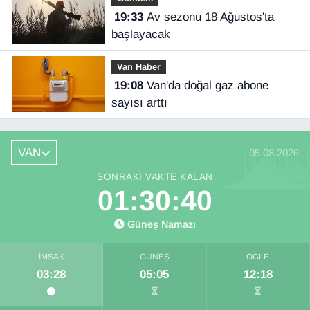
19:33
Av sezonu 18 Ağustos'ta
başlayacak
Van Haber
19:08
Van'da doğal gaz abone
sayısı arttı
VAN
05.08.2026
SONRAKI VAKTE KALAN
01:30:39
Güneş Namazı
İMSAK
GÜNEŞ
ÖĞLE
03:28
05:05
12:18