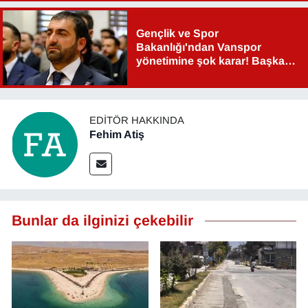
Gençlik ve Spor
Bakanlığı'ndan Vanspor
yönetimine şok karar! Başkan
Şahin Aslan görevden alındı!
EDITÖR HAKKINDA
Fehim Atiş
Bunlar da ilginizi çekebilir