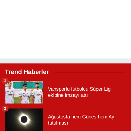
Trend Haberler
1
Vansporlu futbolcu Süper Lig
ekibine imzayı attı
2
Ağustosta hem Güneş hem Ay
tutulması