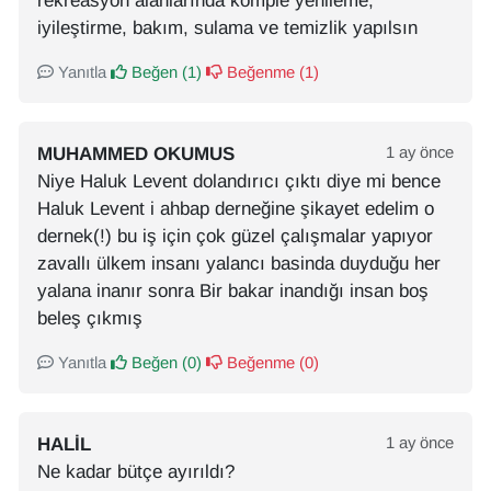
rekreasyon alanlarında komple yenileme,
iyileştirme, bakım, sulama ve temizlik yapılsın
Yanıtla
Beğen (
1
)
Beğenme (
1
)
MUHAMMED OKUMUS
1 ay önce
Niye Haluk Levent dolandırıcı çıktı diye mi bence
Haluk Levent i ahbap derneğine şikayet edelim o
dernek(!) bu iş için çok güzel çalışmalar yapıyor
zavallı ülkem insanı yalancı basinda duyduğu her
yalana inanır sonra Bir bakar inandığı insan boş
beleş çıkmış
Yanıtla
Beğen (
0
)
Beğenme (
0
)
HALIL
1 ay önce
Ne kadar bütçe ayırıldı?