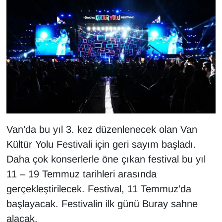
KURDÎ
MAGAZİN
MEDYA
ONE EKONOMİ
POLİTİKA
Van’da bu yıl 3. kez düzenlenecek olan Van
Resmi İlanlar
Kültür Yolu Festivali için geri sayım başladı.
RÖPORTAJ
Daha çok konserlerle öne çıkan festival bu yıl
11 – 19 Temmuz tarihleri arasında
SAĞLIK
gerçekleştirilecek. Festival, 11 Temmuz’da
başlayacak. Festivalin ilk günü Buray sahne
Seri İlan
alacak.