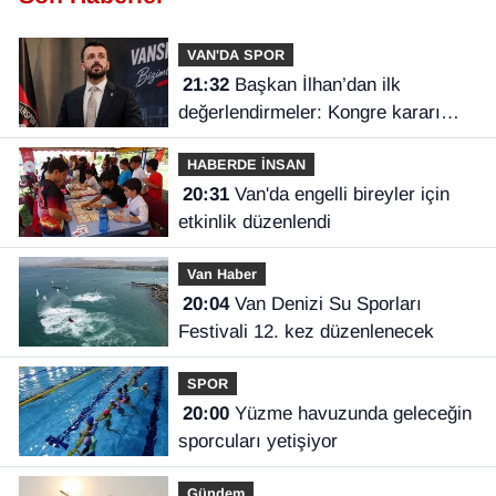
VAN'DA SPOR
21:32
Başkan İlhan’dan ilk
değerlendirmeler: Kongre kararı
Vanspor’u uçuruma sürükleyebilirdi!
HABERDE İNSAN
20:31
Van'da engelli bireyler için
etkinlik düzenlendi
Van Haber
20:04
Van Denizi Su Sporları
Festivali 12. kez düzenlenecek
SPOR
20:00
Yüzme havuzunda geleceğin
sporcuları yetişiyor
Gündem