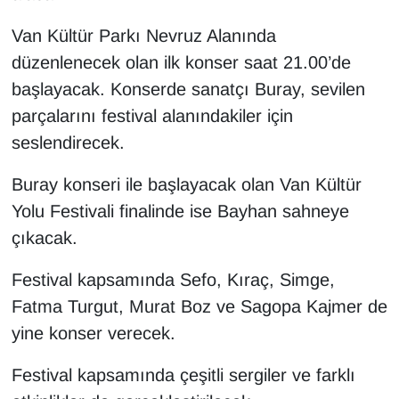
Sinema - TV
Van Kültür Parkı Nevruz Alanında
SİYASET
düzenlenecek olan ilk konser saat 21.00’de
başlayacak. Konserde sanatçı Buray, sevilen
SPOR
parçalarını festival alanındakiler için
seslendirecek.
TEBRİK
Buray konseri ile başlayacak olan Van Kültür
TEKNOLOJİ
Yolu Festivali finalinde ise Bayhan sahneye
çıkacak.
Turizm
Festival kapsamında Sefo, Kıraç, Simge,
VAN'DA SPOR
Fatma Turgut, Murat Boz ve Sagopa Kajmer de
yine konser verecek.
Vasıta
Festival kapsamında çeşitli sergiler ve farklı
YAŞAM