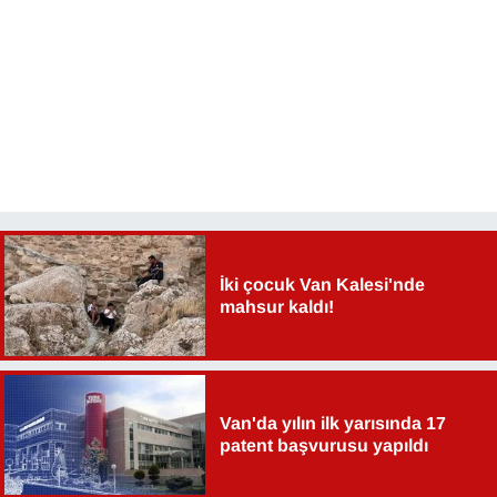
İki çocuk Van Kalesi'nde
mahsur kaldı!
Van'da yılın ilk yarısında 17
patent başvurusu yapıldı