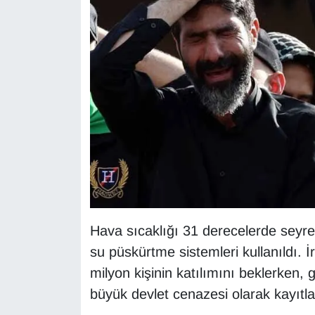
KURDÎ
MAGAZİN
MEDYA
ONE EKONOMİ
POLİTİKA
Resmi İlanlar
RÖPORTAJ
Hava sıcaklığı 31 derecelerde seyre
su püskürtme sistemleri kullanıldı. İr
SAĞLIK
milyon kişinin katılımını beklerken, 
Seri İlan
büyük devlet cenazesi olarak kayıtl