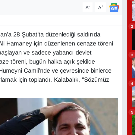
-
+
A
A
2
ran’a 28 Şubat’ta düzenlediği saldırıda
i Ali Hamaney için düzenlenen cenaze töreni
 başlayan ve sadece yabancı devlet
3
naze töreni, bugün halka açık şekilde
Humeyni Camii’nde ve çevresinde binlerce
lamak için toplandı. Kalabalık, "Sözümüz
4
.
5