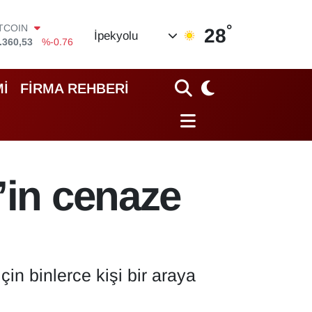
°
OLAR
28
İpekyolu
,7069
%0.17
URO
,0265
%0.01
TERLİN
İ
FİRMA REHBERİ
,1897
%0.02
RAM ALTIN
18.49
%2.12
İST100
.887
%64
ITCOIN
’in cenaze
.360,53
%-0.76
in binlerce kişi bir araya