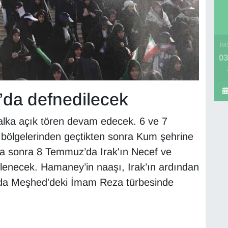
İM
03
da defnedilecek
halka açık tören devam edecek. 6 ve 7
bölgelerinden geçtikten sonra Kum şehrine
a sonra 8 Temmuz’da Irak'ın Necef ve
ilenecek. Hamaney’in naaşı, Irak’ın ardından
z'da Meşhed'deki İmam Reza türbesinde