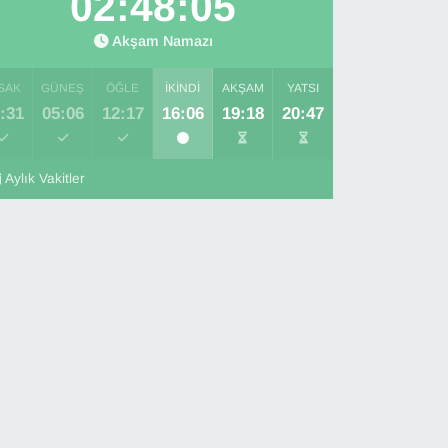
02:48:04
Akşam Namazı
SAK
GÜNEŞ
ÖĞLE
İKINDI
AKŞAM
YATSI
:31
05:06
12:17
16:06
19:18
20:47
Aylık Vakitler