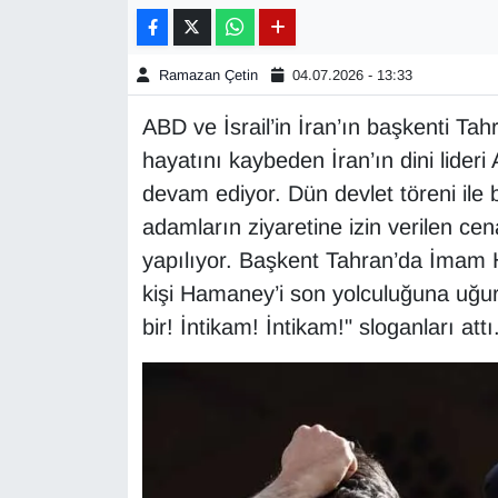
Gündem
Ramazan Çetin
04.07.2026 - 13:33
Haber
ABD ve İsrail’in İran’ın başkenti Tah
hayatını kaybeden İran’ın dini lider
HABERDE İNSAN
devam ediyor. Dün devlet töreni ile
İngilizce
adamların ziyaretine izin verilen ce
yapılıyor. Başkent Tahran’da İmam 
Kadın
kişi Hamaney’i son yolculuğuna uğur
bir! İntikam! İntikam!" sloganları attı
Kamu Alımları
Kim Kimdir?
Kültür & Sanat