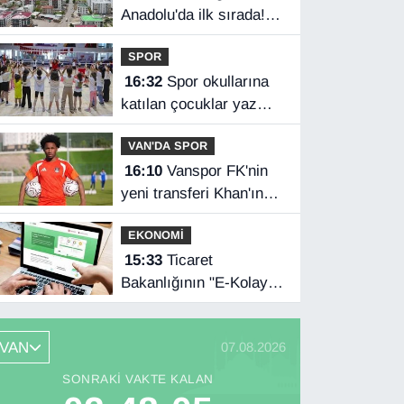
Anadolu'da ilk sırada!
Bakanlık verileri
SPOR
paylaştı…
16:32
Spor okullarına
katılan çocuklar yaz
tatilini dolu dolu
VAN'DA SPOR
geçiriyor
16:10
Vanspor FK'nin
yeni transferi Khan'ın
Türkiye mutluluğu
EKONOMİ
15:33
Ticaret
Bakanlığının "E-Kolay
İhracat Platformu"na
ödül
VAN
07.08.2026
SONRAKI VAKTE KALAN