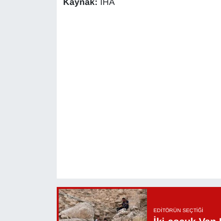
Kaynak:
İHA
EDITÖRÜN SEÇTIĞI