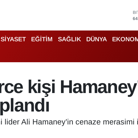
D
47
E
55
S
SİYASET
EĞİTİM
SAĞLIK
DÜNYA
EKONOM
64
G
66
B
13
B
erce kişi Hamaney
64
oplandı
ni lider Ali Hamaney'in cenaze merasimi iç