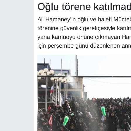
Oğlu törene katılmad
Sinema - TV
Ali Hamaney'in oğlu ve halefi Müct
SİYASET
törenine güvenlik gerekçesiyle katı
SPOR
yana kamuoyu önüne çıkmayan Haman
için perşembe günü düzenlenen anm
TEBRİK
TEKNOLOJİ
Turizm
VAN'DA SPOR
Vasıta
YAŞAM