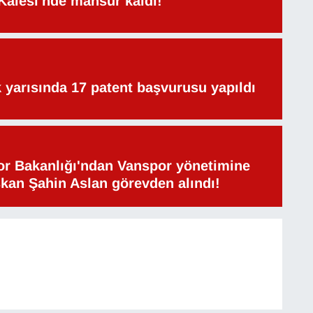
Kalesi'nde mahsur kaldı!
lk yarısında 17 patent başvurusu yapıldı
or Bakanlığı'ndan Vanspor yönetimine
şkan Şahin Aslan görevden alındı!