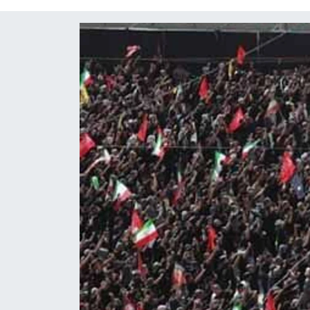
Diğer
DÜNYA
EĞİTİM
EKONOMİ
Eleman
Emlak
En çok konuşulanlar
GENEL
Güncel