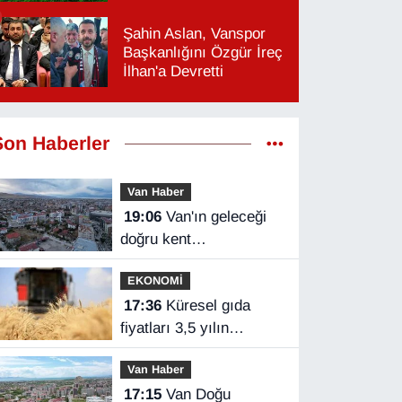
Şahin Aslan, Vanspor
Başkanlığını Özgür İreç
İlhan'a Devretti
Son Haberler
Van Haber
19:06
Van'ın geleceği
doğru kent
planlamasında
EKONOMİ
17:36
Küresel gıda
fiyatları 3,5 yılın
zirvesinde
Van Haber
17:15
Van Doğu