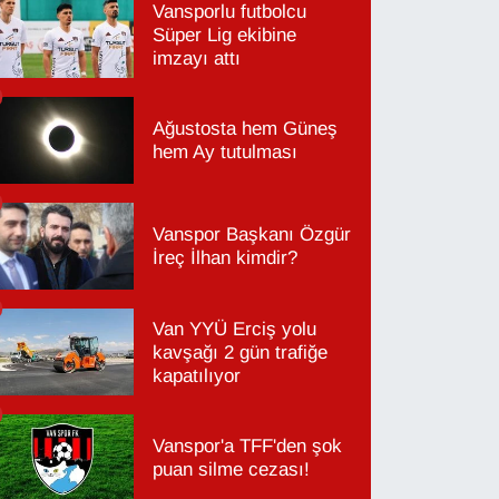
Vansporlu futbolcu
Süper Lig ekibine
imzayı attı
Ağustosta hem Güneş
hem Ay tutulması
Vanspor Başkanı Özgür
İreç İlhan kimdir?
Van YYÜ Erciş yolu
kavşağı 2 gün trafiğe
kapatılıyor
Vanspor'a TFF'den şok
puan silme cezası!