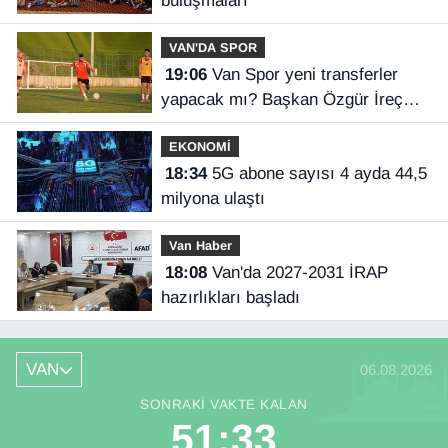
buluşmaları
VAN'DA SPOR
19:06
Van Spor yeni transferler
yapacak mı? Başkan Özgür İreç
İlhan açıkladı
EKONOMİ
18:34
5G abone sayısı 4 ayda 44,5
milyona ulaştı
Van Haber
18:08
Van'da 2027-2031 İRAP
hazırlıkları başladı
VAN
06.08.2026
SONRAKI VAKTE KALAN
51:32