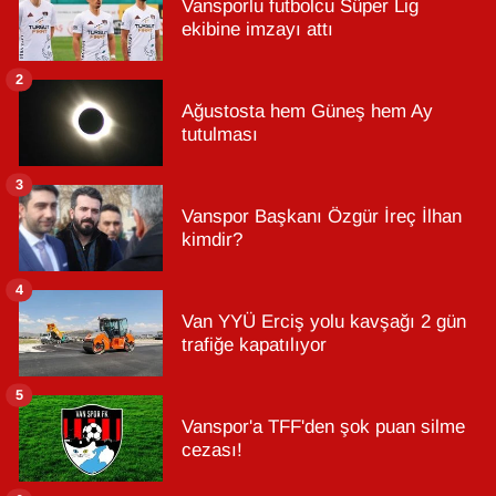
Vansporlu futbolcu Süper Lig
ekibine imzayı attı
2
Ağustosta hem Güneş hem Ay
tutulması
3
Vanspor Başkanı Özgür İreç İlhan
kimdir?
4
Van YYÜ Erciş yolu kavşağı 2 gün
trafiğe kapatılıyor
5
Vanspor'a TFF'den şok puan silme
cezası!