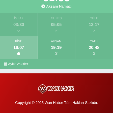
Akşam Namazı
İMSAK
GÜNEŞ
ÖĞLE
03:30
05:05
12:17
İKINDI
AKŞAM
YATSI
16:07
19:19
20:48
Aylık Vakitler
Copyright © 2025 Wan Haber Tüm Hakları Saklıdır.