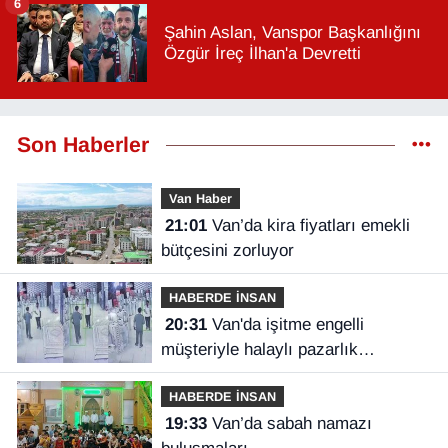
6
Şahin Aslan, Vanspor Başkanlığını
Özgür İreç İlhan'a Devretti
Son Haberler
Van Haber
21:01
Van’da kira fiyatları emekli
bütçesini zorluyor
HABERDE İNSAN
20:31
Van'da işitme engelli
müşteriyle halaylı pazarlık
gülümsetti
HABERDE İNSAN
19:33
Van’da sabah namazı