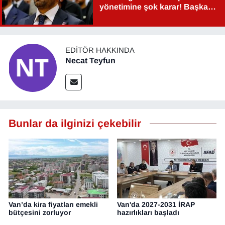
yönetimine şok karar! Başkan
Şahin Aslan görevden alındı!
EDITÖR HAKKINDA
Necat Teyfun
Bunlar da ilginizi çekebilir
Van’da kira fiyatları emekli
Van'da 2027-2031 İRAP
bütçesini zorluyor
hazırlıkları başladı