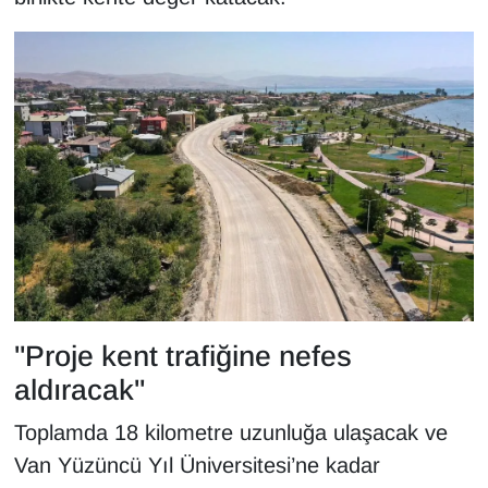
KURDÎ
MAGAZİN
MEDYA
ONE EKONOMİ
POLİTİKA
Resmi İlanlar
RÖPORTAJ
"Proje kent trafiğine nefes
aldıracak"
SAĞLIK
Toplamda 18 kilometre uzunluğa ulaşacak ve
Seri İlan
Van Yüzüncü Yıl Üniversitesi’ne kadar