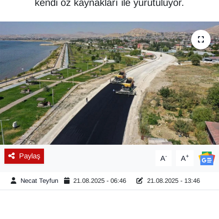
kendi öz kaynakları ile yürütülüyor.
Diğer
DÜNYA
EĞİTİM
EKONOMİ
Eleman
Emlak
Paylaş
-
+
A
A
En çok konuşulanlar
Necat Teyfun
21.08.2025 - 06:46
21.08.2025 - 13:46
GENEL
Güncel