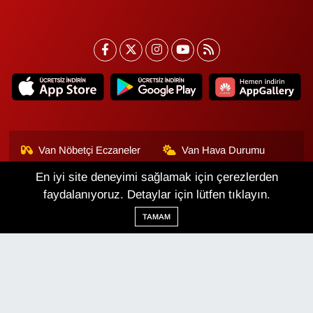
Van Nöbetçi Eczaneler
Van Hava Durumu
En iyi site deneyimi sağlamak için çerezlerden
Van Namaz Vakitleri
Van Trafik Yoğunluk
Haritası
faydalanıyoruz. Detaylar için lütfen tıklayın.
TAMAM
Puan Durumu ve Fikstür
Tüm Manşetler
Son Dakika Haberleri
Haber Arşivi
Van Haber
Çerez Politikası
Gizlilik Politikası