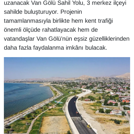
uzanacak Van Gölü Sahil Yolu, 3 merkez ilçeyi
Sinema - TV
sahilde buluşturuyor. Projenin
tamamlanmasıyla birlikte hem kent trafiği
SİYASET
önemli ölçüde rahatlayacak hem de
SPOR
vatandaşlar Van Gölü’nün eşsiz güzelliklerinden
daha fazla faydalanma imkânı bulacak.
TEBRİK
TEKNOLOJİ
Turizm
VAN'DA SPOR
Vasıta
YAŞAM