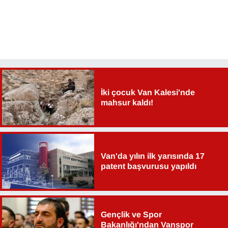
İki çocuk Van Kalesi'nde
mahsur kaldı!
Van'da yılın ilk yarısında 17
patent başvurusu yapıldı
Gençlik ve Spor
Bakanlığı'ndan Vanspor