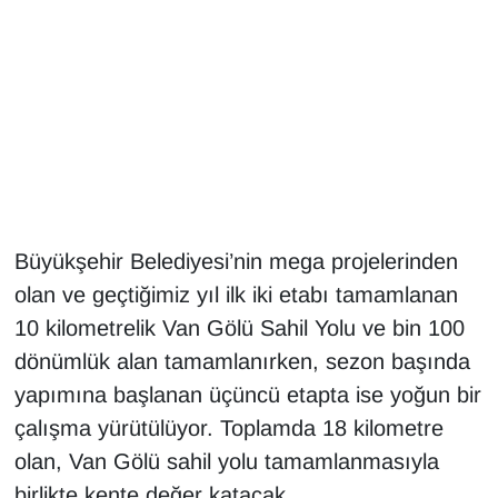
Gündem
Haber
HABERDE İNSAN
İngilizce
Büyükşehir Belediyesi’nin mega projelerinden
Kadın
olan ve geçtiğimiz yıl ilk iki etabı tamamlanan
10 kilometrelik Van Gölü Sahil Yolu ve bin 100
Kamu Alımları
dönümlük alan tamamlanırken, sezon başında
Kim Kimdir?
yapımına başlanan üçüncü etapta ise yoğun bir
çalışma yürütülüyor. Toplamda 18 kilometre
Kültür & Sanat
olan, Van Gölü sahil yolu tamamlanmasıyla
birlikte kente değer katacak.