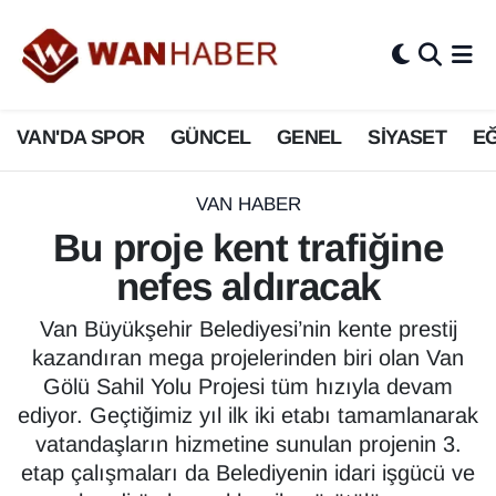
3.SAYFA
Van Nöbetçi Eczaneler
VAN'DA SPOR
GÜNCEL
GENEL
SİYASET
EĞ
ASAYİŞ
Van Hava Durumu
BİLİM VE TEKNOLOJİ
Van Namaz Vakitleri
VAN HABER
Bu proje kent trafiğine
Biyografi
Van Trafik Yoğunluk Haritası
nefes aldıracak
Bölge Haberleri
Süper Lig Puan Durumu ve Fikstür
Van Büyükşehir Belediyesi’nin kente prestij
kazandıran mega projelerinden biri olan Van
ÇEVRE
Tüm Manşetler
Gölü Sahil Yolu Projesi tüm hızıyla devam
ediyor. Geçtiğimiz yıl ilk iki etabı tamamlanarak
Deprem
Son Dakika Haberleri
vatandaşların hizmetine sunulan projenin 3.
etap çalışmaları da Belediyenin idari işgücü ve
Dernekler, Odalar
Haber Arşivi