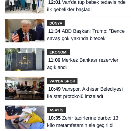
12:01
Van'da tüp bebek tedavisinde
ilk gebelikler başladı
DÜNYA
11:34
ABD Başkanı Trump: "Bence
savaş çok yakında bitecek"
EKONOMİ
11:06
Merkez Bankası rezervleri
açıklandı
VAN'DA SPOR
10:49
Vanspor, Akhisar Belediyesi
ile stat protokolü imzaladı
ASAYİŞ
10:35
Zehir tacirlerine darbe: 13
kilo metamfetamin ele geçirildi