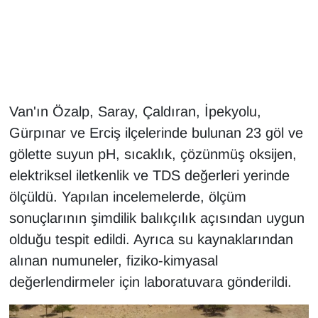
Gündem
Haber
HABERDE İNSAN
Van'ın Özalp, Saray, Çaldıran, İpekyolu,
Gürpınar ve Erciş ilçelerinde bulunan 23 göl ve
İngilizce
gölette suyun pH, sıcaklık, çözünmüş oksijen,
elektriksel iletkenlik ve TDS değerleri yerinde
Kadın
ölçüldü. Yapılan incelemelerde, ölçüm
Kamu Alımları
sonuçlarının şimdilik balıkçılık açısından uygun
olduğu tespit edildi. Ayrıca su kaynaklarından
Kim Kimdir?
alınan numuneler, fiziko-kimyasal
değerlendirmeler için laboratuvara gönderildi.
Kültür & Sanat