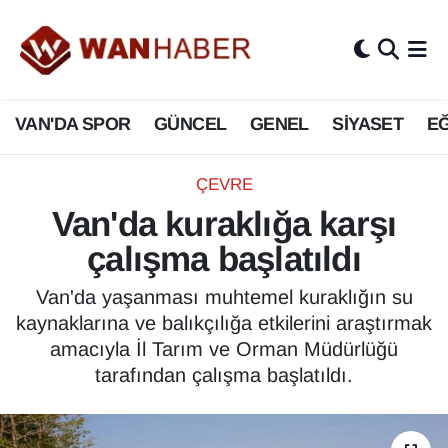
3.SAYFA
Van Nöbetçi Eczaneler
VAN'DA SPOR
GÜNCEL
GENEL
SİYASET
EĞ
ASAYİŞ
Van Hava Durumu
BİLİM VE TEKNOLOJİ
Van Namaz Vakitleri
ÇEVRE
Van'da kuraklığa karşı
Biyografi
Van Trafik Yoğunluk Haritası
çalışma başlatıldı
Bölge Haberleri
Süper Lig Puan Durumu ve Fikstür
Van'da yaşanması muhtemel kuraklığın su
kaynaklarına ve balıkçılığa etkilerini araştırmak
ÇEVRE
Tüm Manşetler
amacıyla İl Tarım ve Orman Müdürlüğü
tarafından çalışma başlatıldı.
Deprem
Son Dakika Haberleri
Dernekler, Odalar
Haber Arşivi