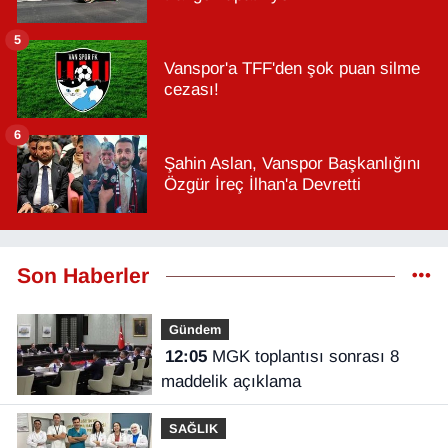
5
Vanspor'a TFF'den şok puan silme
cezası!
6
Şahin Aslan, Vanspor Başkanlığını
Özgür İreç İlhan'a Devretti
Son Haberler
Gündem
12:05
MGK toplantısı sonrası 8
maddelik açıklama
SAĞLIK