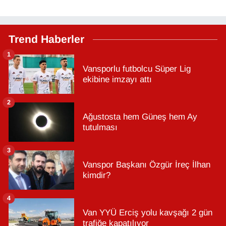
Trend Haberler
1
Vansporlu futbolcu Süper Lig
ekibine imzayı attı
2
Ağustosta hem Güneş hem Ay
tutulması
3
Vanspor Başkanı Özgür İreç İlhan
kimdir?
4
Van YYÜ Erciş yolu kavşağı 2 gün
trafiğe kapatılıyor