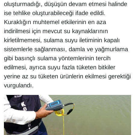
oluşturmadığı, düşüşün devam etmesi halinde
Sinema - TV
ise tehlike oluşturabileceği ifade edildi.
SİYASET
Kuraklığın muhtemel etkilerinin en aza
indirilmesi için mevcut su kaynaklarının
SPOR
kirletilmemesi, sulama suyu iletiminin kapalı
sistemlerle sağlanması, damla ve yağmurlama
TEBRİK
gibi basınçlı sulama yöntemlerinin tercih
TEKNOLOJİ
edilmesi, ayrıca suyu fazla tüketen bitkiler
yerine az su tüketen ürünlerin ekilmesi gerektiği
Turizm
vurgulandı.
VAN'DA SPOR
Vasıta
YAŞAM