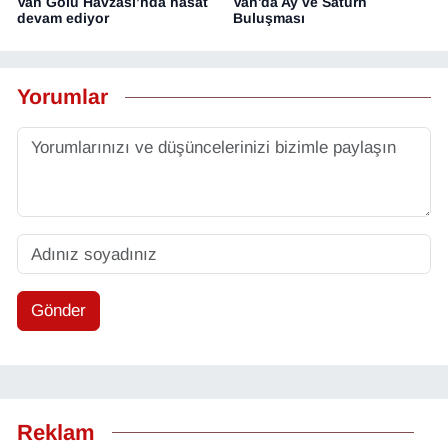
Van Gölü Havzası’nda hasat
Van'da Ay ve Satürn
devam ediyor
Buluşması
Yorumlar
Gönder
Reklam