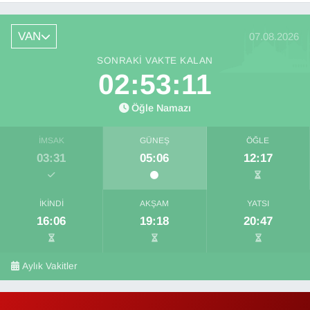
VAN
07.08.2026
SONRAKI VAKTE KALAN
02:53:10
Öğle Namazı
İMSAK
GÜNEŞ
ÖĞLE
03:31
05:06
12:17
İKINDI
AKŞAM
YATSI
16:06
19:18
20:47
Aylık Vakitler