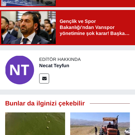
Gençlik ve Spor
Bakanlığı'ndan Vanspor
yönetimine şok karar! Başkan
Şahin Aslan görevden alındı!
EDITÖR HAKKINDA
Necat Teyfun
Bunlar da ilginizi çekebilir