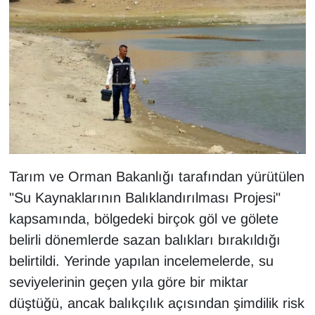
KURDÎ
MAGAZİN
MEDYA
ONE EKONOMİ
POLİTİKA
Tarım ve Orman Bakanlığı tarafından yürütülen
Resmi İlanlar
"Su Kaynaklarının Balıklandırılması Projesi"
kapsamında, bölgedeki birçok göl ve gölete
RÖPORTAJ
belirli dönemlerde sazan balıkları bırakıldığı
SAĞLIK
belirtildi. Yerinde yapılan incelemelerde, su
seviyelerinin geçen yıla göre bir miktar
Seri İlan
düştüğü, ancak balıkçılık açısından şimdilik risk