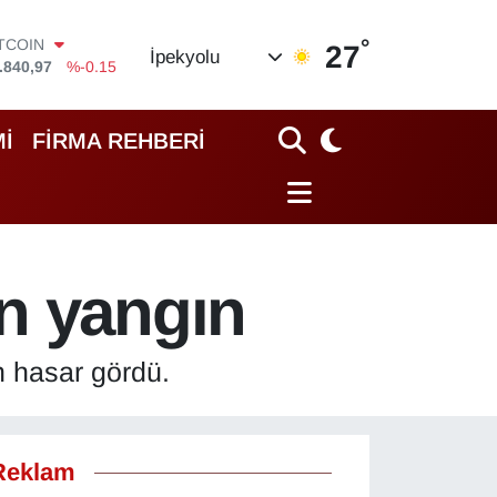
°
OLAR
27
İpekyolu
,7436
%0.18
URO
,2510
%0.32
TERLİN
İ
FİRMA REHBERİ
,4811
%0.38
RAM ALTIN
60.55
%0
İST100
.779
%-14
ITCOIN
n yangın
.840,97
%-0.15
n hasar gördü.
Reklam