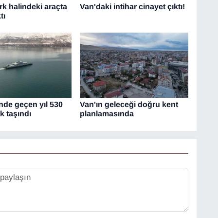
rk halindeki araçta
Van'daki intihar cinayet çıktı!
tı
nde geçen yıl 530
Van'ın geleceği doğru kent
k taşındı
planlamasında