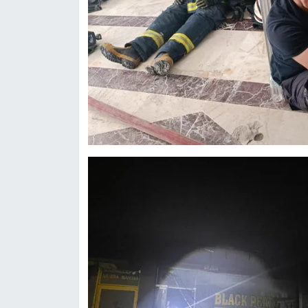
KURDÎ
MAGAZİN
MEDYA
ONE EKONOMİ
POLİTİKA
Resmi İlanlar
RÖPORTAJ
SAĞLIK
Seri İlan