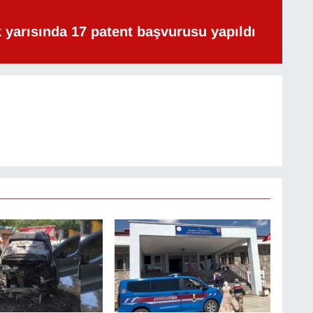
lk yarısında 17 patent başvurusu yapıldı