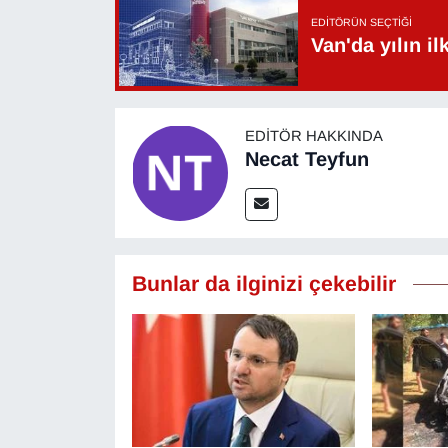
EDITÖRÜN SEÇTIĞI
Van'da yılın i
EDITÖR HAKKINDA
Necat Teyfun
Bunlar da ilginizi çekebilir