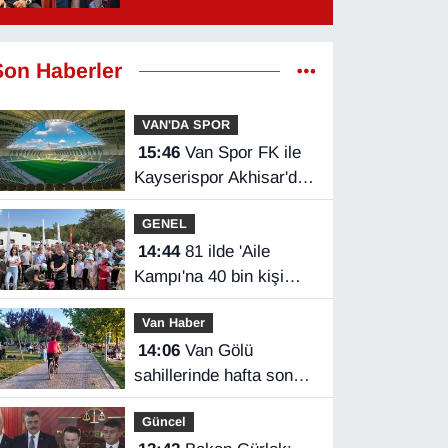
Son Haberler
VAN'DA SPOR
15:46
Van Spor FK ile
Kayserispor Akhisar'da
rakip
GENEL
14:44
81 ilde 'Aile
Kampı'na 40 bin kişi
katıldı
Van Haber
14:06
Van Gölü
sahillerinde hafta sonu
yoğunluğu
Güncel