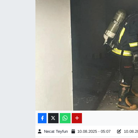
Diğer
DÜNYA
EĞİTİM
EKONOMİ
Eleman
Emlak
En çok konuşulanlar
GENEL
Necat Teyfun
10.08.2025 - 05:07
10.08.20
Güncel