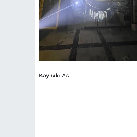
Sinema - TV
SİYASET
SPOR
TEBRİK
TEKNOLOJİ
Kaynak:
AA
Turizm
VAN'DA SPOR
Vasıta
YAŞAM