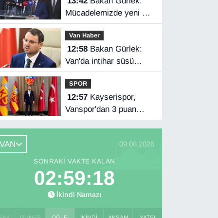
13:42
Bakan Gürlek:
Mücadelemizde yeni bir
boyuta geçeceğiz
Van Haber
12:58
Bakan Gürlek:
Van'da intihar süsü
verilen olay aydınlatıldı
SPOR
12:57
Kayserispor,
Vanspor'dan 3 puan
istiyor
VAN
09.08.2026
SONRAKI VAKTE KALAN
02:59:17
İkindi Namazı
SAK
GÜNEŞ
ÖĞLE
İKINDI
AKŞAM
YATSI