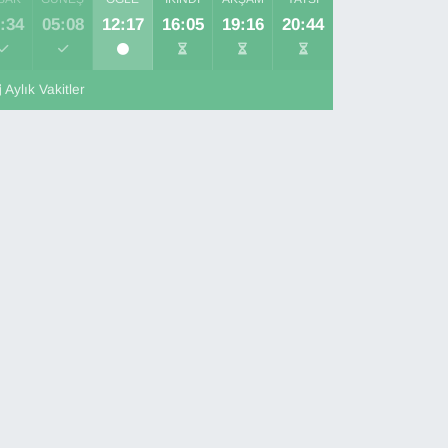
:34
05:08
12:17
16:05
19:16
20:44
Aylık Vakitler