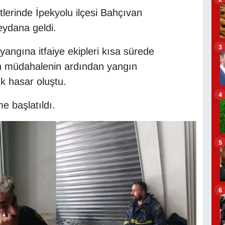
tlerinde İpekyolu ilçesi Bahçıvan
eydana geldi.
3
angına itfaiye ekipleri kısa sürede
en müdahalenin ardından yangın
k hasar oluştu.
4
me başlatıldı.
5
6