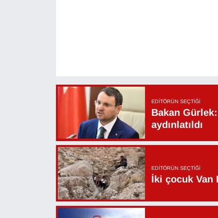
YEREL
EDITÖRÜN SEÇTIĞI
Bakan Gürlek: 
aydınlatıldı
EDITÖRÜN SEÇTIĞI
İki çocuk Van 