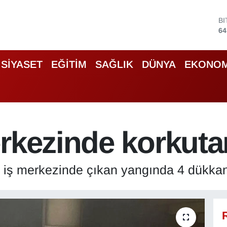
D
47
E
55
S
SİYASET
EĞİTİM
SAĞLIK
DÜNYA
EKONOM
64
G
66
B
13
B
erkezinde korkuta
64
ir iş merkezinde çıkan yangında 4 dükka