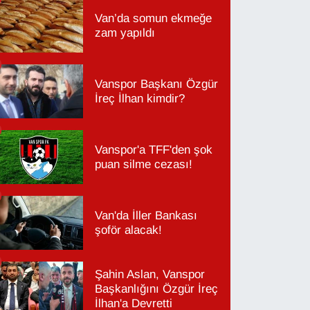
Van’da somun ekmeğe
zam yapıldı
Vanspor Başkanı Özgür
İreç İlhan kimdir?
Vanspor'a TFF'den şok
puan silme cezası!
Van'da İller Bankası
şoför alacak!
Şahin Aslan, Vanspor
Başkanlığını Özgür İreç
İlhan'a Devretti