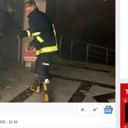
1
-
+
A
A
25 - 11:34
2