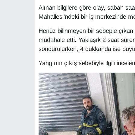
Alınan bilgilere göre olay, sabah saa
Gündem
Mahallesi’ndeki bir iş merkezinde m
Haber
Henüz bilinmeyen bir sebeple çıkan y
müdahale etti. Yaklaşık 2 saat sür
HABERDE İNSAN
söndürülürken, 4 dükkanda ise büyü
İngilizce
Yangının çıkış sebebiyle ilgili incele
Kadın
Kamu Alımları
Kim Kimdir?
Kültür & Sanat