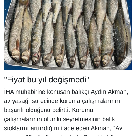
KURDÎ
MAGAZİN
MEDYA
ONE EKONOMİ
POLİTİKA
"Fiyat bu yıl değişmedi"
Resmi İlanlar
İHA muhabirine konuşan balıkçı Aydın Akman,
RÖPORTAJ
av yasağı sürecinde koruma çalışmalarının
başarılı olduğunu belirtti. Koruma
SAĞLIK
çalışmalarının olumlu seyretmesinin balık
Seri İlan
stoklarını arttırdığını ifade eden Akman, "Av