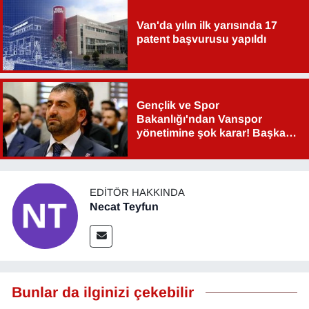
Van'da yılın ilk yarısında 17
patent başvurusu yapıldı
Gençlik ve Spor
Bakanlığı'ndan Vanspor
yönetimine şok karar! Başkan
Şahin Aslan görevden alındı!
EDITÖR HAKKINDA
Necat Teyfun
Bunlar da ilginizi çekebilir