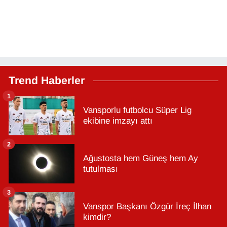
Trend Haberler
1
Vansporlu futbolcu Süper Lig
ekibine imzayı attı
2
Ağustosta hem Güneş hem Ay
tutulması
3
Vanspor Başkanı Özgür İreç İlhan
kimdir?