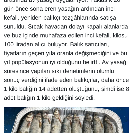
gün önce sona eren yasağın ardından inci
Gündem
kefali, yeniden balıkçı tezgâhlarında satışa
sunuldu. Sıcak havadan dolayı kapalı alanlarda
Haber
ve buz içinde muhafaza edilen inci kefali, kilosu
100 liradan alıcı buluyor. Balık satıcıları,
HABERDE İNSAN
fiyatların geçen yıla oranla değişmediğini ve bu
İngilizce
yıl popülasyonun iyi olduğunu belirtti. Av yasağı
süresince yapılan sıkı denetimlerin olumlu
Kadın
sonuç verdiğini ifade eden balıkçılar, daha önce
1 kilo balığın 14 adetten oluştuğunu, şimdi ise 8
Kamu Alımları
adet balığın 1 kilo geldiğini söyledi.
Kim Kimdir?
Kültür & Sanat