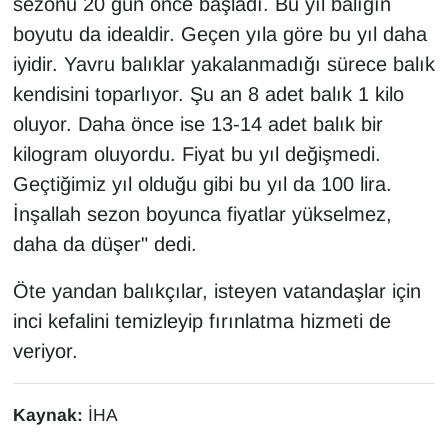
sezonu 20 gün önce başladı. Bu yıl balığın
Sinema - TV
boyutu da idealdir. Geçen yıla göre bu yıl daha
iyidir. Yavru balıklar yakalanmadığı sürece balık
SİYASET
kendisini toparlıyor. Şu an 8 adet balık 1 kilo
SPOR
oluyor. Daha önce ise 13-14 adet balık bir
kilogram oluyordu. Fiyat bu yıl değişmedi.
TEBRİK
Geçtiğimiz yıl olduğu gibi bu yıl da 100 lira.
İnşallah sezon boyunca fiyatlar yükselmez,
TEKNOLOJİ
daha da düşer" dedi.
Turizm
Öte yandan balıkçılar, isteyen vatandaşlar için
inci kefalini temizleyip fırınlatma hizmeti de
VAN'DA SPOR
veriyor.
Vasıta
Kaynak:
İHA
YAŞAM