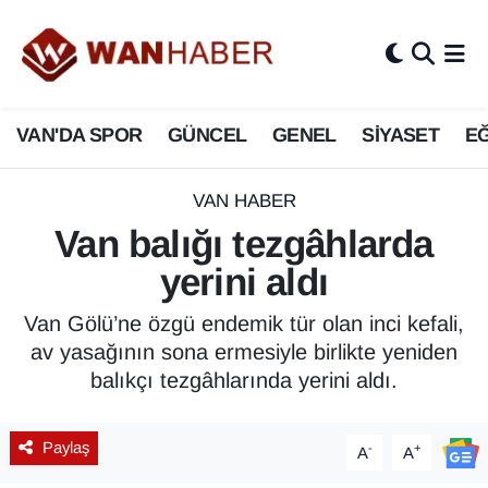
3.SAYFA
Van Nöbetçi Eczaneler
VAN'DA SPOR
GÜNCEL
GENEL
SİYASET
EĞ
ASAYİŞ
Van Hava Durumu
BİLİM VE TEKNOLOJİ
Van Namaz Vakitleri
VAN HABER
Van balığı tezgâhlarda
Biyografi
Van Trafik Yoğunluk Haritası
yerini aldı
Bölge Haberleri
Süper Lig Puan Durumu ve Fikstür
Van Gölü’ne özgü endemik tür olan inci kefali,
av yasağının sona ermesiyle birlikte yeniden
ÇEVRE
Tüm Manşetler
balıkçı tezgâhlarında yerini aldı.
Deprem
Son Dakika Haberleri
Paylaş
-
+
A
A
Dernekler, Odalar
Haber Arşivi