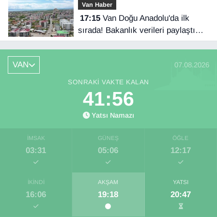
Van Haber
17:15
Van Doğu Anadolu'da ilk
sırada! Bakanlık verileri paylaştı…
VAN
07.08.2026
SONRAKI VAKTE KALAN
41:56
Yatsı Namazı
İMSAK
GÜNEŞ
ÖĞLE
03:31
05:06
12:17
İKINDI
AKŞAM
YATSI
16:06
19:18
20:47