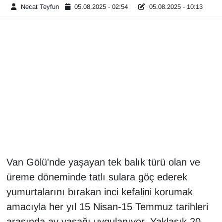
Necat Teyfun
05.08.2025 - 02:54
05.08.2025 - 10:13
Diğer
DÜNYA
EĞİTİM
EKONOMİ
Eleman
Emlak
Van Gölü'nde yaşayan tek balık türü olan ve
En çok konuşulanlar
üreme döneminde tatlı sulara göç ederek
yumurtalarını bırakan inci kefalini korumak
GENEL
amacıyla her yıl 15 Nisan-15 Temmuz tarihleri
Güncel
arasında av yasağı uygulanıyor. Yaklaşık 20