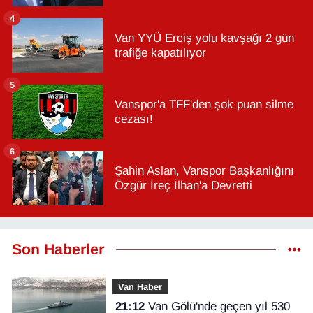
4
Van YYÜ Erciş yolu kavşağı 2 gün
trafiğe kapatılıyor
5
Vanspor'a TFF'den şok puan silme
cezası!
6
Şahin Aslan, Vanspor Başkanlığını
Özgür İreç İlhan'a Devretti
Son Haberler
Van Haber
21:12
Van Gölü'nde geçen yıl 530