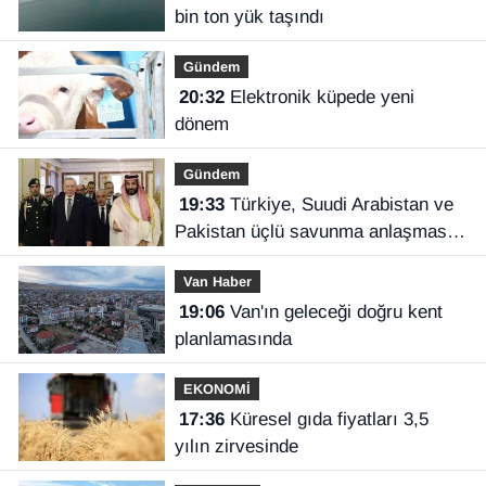
bin ton yük taşındı
Gündem
20:32
Elektronik küpede yeni
dönem
Gündem
19:33
Türkiye, Suudi Arabistan ve
Pakistan üçlü savunma anlaşması
imzaladı
Van Haber
19:06
Van'ın geleceği doğru kent
planlamasında
EKONOMİ
17:36
Küresel gıda fiyatları 3,5
yılın zirvesinde