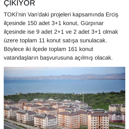
ÇIKIYOR
KURDÎ
TOKİ’nin Van’daki projeleri kapsamında Erciş
MAGAZİN
ilçesinde 150 adet 3+1 konut, Gürpınar
ilçesinde ise 9 adet 2+1 ve 2 adet 3+1 olmak
MEDYA
üzere toplam 11 konut satışa sunulacak.
ONE EKONOMİ
Böylece iki ilçede toplam 161 konut
vatandaşların başvurusuna açılmış olacak.
POLİTİKA
Resmi İlanlar
RÖPORTAJ
SAĞLIK
Seri İlan