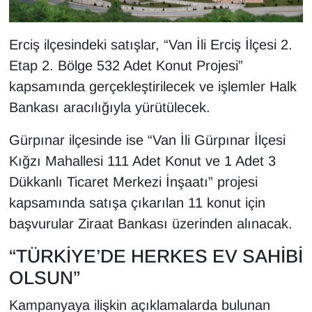
Sinema - TV
Erciş ilçesindeki satışlar, “Van İli Erciş İlçesi 2.
SİYASET
Etap 2. Bölge 532 Adet Konut Projesi”
SPOR
kapsamında gerçekleştirilecek ve işlemler Halk
Bankası aracılığıyla yürütülecek.
TEBRİK
Gürpınar ilçesinde ise “Van İli Gürpınar İlçesi
TEKNOLOJİ
Kığzı Mahallesi 111 Adet Konut ve 1 Adet 3
Dükkanlı Ticaret Merkezi İnşaatı” projesi
Turizm
kapsamında satışa çıkarılan 11 konut için
başvurular Ziraat Bankası üzerinden alınacak.
VAN'DA SPOR
“TÜRKİYE’DE HERKES EV SAHİBİ
Vasıta
OLSUN”
YAŞAM
Kampanyaya ilişkin açıklamalarda bulunan