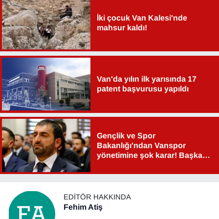
İki çocuk Van Kalesi'nde
mahsur kaldı!
Van'da yılın ilk yarısında 17
patent başvurusu yapıldı
Gençlik ve Spor
Bakanlığı'ndan Vanspor
yönetimine şok karar! Başkan
Şahin Aslan görevden alındı!
EDITÖR HAKKINDA
Fehim Atiş