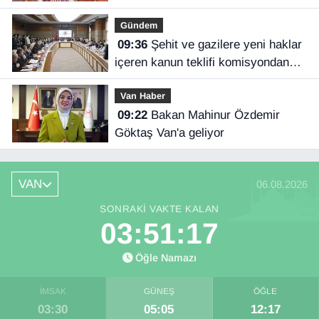
Gündem
09:36
Şehit ve gazilere yeni haklar
içeren kanun teklifi komisyondan
geçti
Van Haber
09:22
Bakan Mahinur Özdemir
Göktaş Van'a geliyor
VAN
06.08.2026
SONRAKI VAKTE KALAN
03:51:16
Öğle Namazı
İMSAK
GÜNEŞ
ÖĞLE
03:30
05:05
12:17