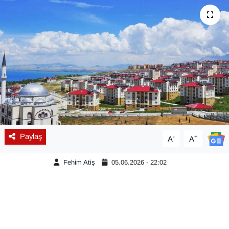
Diğer
DÜNYA
EĞİTİM
EKONOMİ
Eleman
Paylaş
-
+
A
A
Emlak
Fehim Atiş
05.06.2026 - 22:02
En çok konuşulanlar
GENEL
Güncel