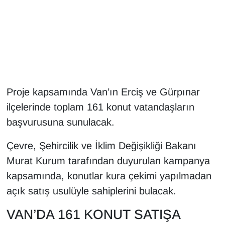
Gündem
Haber
HABERDE İNSAN
Proje kapsamında Van’ın Erciş ve Gürpınar
İngilizce
ilçelerinde toplam 161 konut vatandaşların
başvurusuna sunulacak.
Kadın
Çevre, Şehircilik ve İklim Değişikliği Bakanı
Kamu Alımları
Murat Kurum tarafından duyurulan kampanya
kapsamında, konutlar kura çekimi yapılmadan
Kim Kimdir?
açık satış usulüyle sahiplerini bulacak.
Kültür & Sanat
VAN’DA 161 KONUT SATIŞA