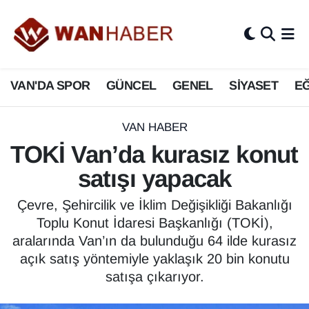
3.SAYFA
Van Nöbetçi Eczaneler
VAN'DA SPOR
GÜNCEL
GENEL
SİYASET
EĞ
ASAYİŞ
Van Hava Durumu
BİLİM VE TEKNOLOJİ
Van Namaz Vakitleri
VAN HABER
TOKİ Van’da kurasız konut
Biyografi
Van Trafik Yoğunluk Haritası
satışı yapacak
Bölge Haberleri
Süper Lig Puan Durumu ve Fikstür
Çevre, Şehircilik ve İklim Değişikliği Bakanlığı
Toplu Konut İdaresi Başkanlığı (TOKİ),
ÇEVRE
Tüm Manşetler
aralarında Van’ın da bulunduğu 64 ilde kurasız
açık satış yöntemiyle yaklaşık 20 bin konutu
Deprem
Son Dakika Haberleri
satışa çıkarıyor.
Dernekler, Odalar
Haber Arşivi