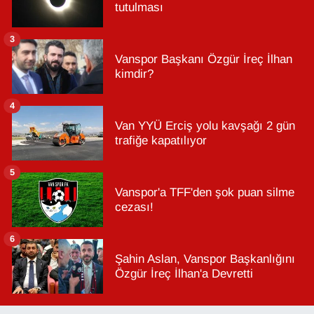
tutulması
3
Vanspor Başkanı Özgür İreç İlhan
kimdir?
4
Van YYÜ Erciş yolu kavşağı 2 gün
trafiğe kapatılıyor
5
Vanspor'a TFF'den şok puan silme
cezası!
6
Şahin Aslan, Vanspor Başkanlığını
Özgür İreç İlhan'a Devretti