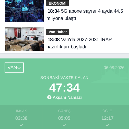
EKONOMİ
18:34
5G abone sayısı 4 ayda 44,5
milyona ulaştı
Van Haber
18:08
Van'da 2027-2031 İRAP
hazırlıkları başladı
VAN
06.08.2026
SONRAKI VAKTE KALAN
47:33
Akşam Namazı
İMSAK
GÜNEŞ
ÖĞLE
03:30
05:05
12:17