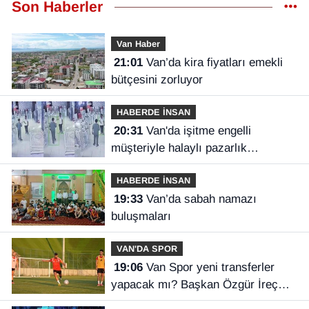
Son Haberler
Van Haber
21:01
Van’da kira fiyatları emekli
bütçesini zorluyor
HABERDE İNSAN
20:31
Van'da işitme engelli
müşteriyle halaylı pazarlık
gülümsetti
HABERDE İNSAN
19:33
Van’da sabah namazı
buluşmaları
VAN'DA SPOR
19:06
Van Spor yeni transferler
yapacak mı? Başkan Özgür İreç
İlhan açıkladı