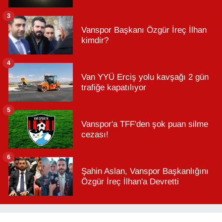
3
Vanspor Başkanı Özgür İreç İlhan
kimdir?
4
Van YYÜ Erciş yolu kavşağı 2 gün
trafiğe kapatılıyor
5
Vanspor'a TFF'den şok puan silme
cezası!
6
Şahin Aslan, Vanspor Başkanlığını
Özgür İreç İlhan'a Devretti