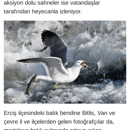
aksiyon dolu sahneler ise vatandaşlar
Sinema - TV
tarafından heyecanla izleniyor.
SİYASET
SPOR
TEBRİK
TEKNOLOJİ
Turizm
VAN'DA SPOR
Vasıta
Erciş ilçesindeki balık bendine Bitlis, Van ve
çevre il ve ilçelerden gelen fotoğrafçılar da,
YAŞAM