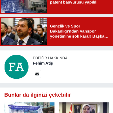
patent başvurusu yapıldı
Gençlik ve Spor
Bakanlığı'ndan Vanspor
yönetimine şok karar! Başkan
Şahin Aslan görevden alındı!
EDITÖR HAKKINDA
Fehim Atiş
Bunlar da ilginizi çekebilir