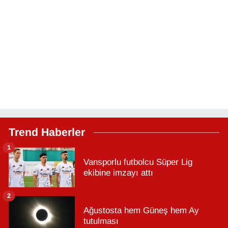
Trend Haberler
1
Vansporlu futbolcu Süper Lig
ekibine imzayı attı
2
Ağustosta hem Güneş hem Ay
tutulması