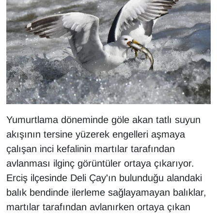
KURDÎ
MAGAZİN
MEDYA
ONE EKONOMİ
POLİTİKA
Yumurtlama döneminde göle akan tatlı suyun
Resmi İlanlar
akışının tersine yüzerek engelleri aşmaya
çalışan inci kefalinin martılar tarafından
RÖPORTAJ
avlanması ilginç görüntüler ortaya çıkarıyor.
SAĞLIK
Erciş ilçesinde Deli Çay'ın bulunduğu alandaki
balık bendinde ilerleme sağlayamayan balıklar,
Seri İlan
martılar tarafından avlanırken ortaya çıkan