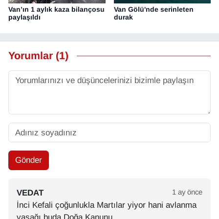
Van’ın 1 aylık kaza bilançosu
Van Gölü'nde serinleten
paylaşıldı
durak
Yorumlar (1)
Gönder
VEDAT
1 ay önce
İnci Kefali çoğunlukla Martılar yiyor hani avlanma
yasağı buda Doğa Kanunu