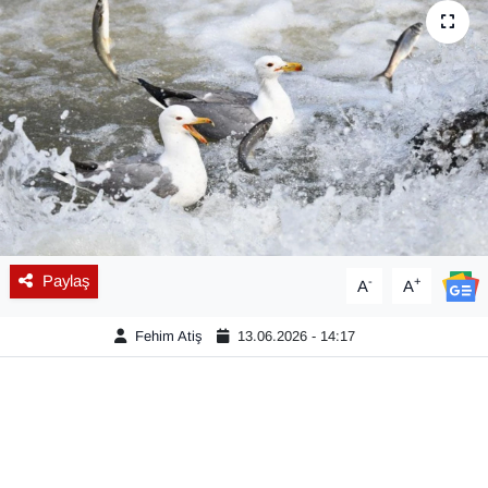
Diğer
DÜNYA
EĞİTİM
EKONOMİ
Eleman
Paylaş
-
+
A
A
Emlak
Fehim Atiş
13.06.2026 - 14:17
En çok konuşulanlar
GENEL
Güncel