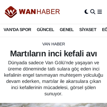
3.SAYFA
Van Nöbetçi Eczaneler
VAN'DA SPOR
GÜNCEL
GENEL
SİYASET
EĞ
ASAYİŞ
Van Hava Durumu
BİLİM VE TEKNOLOJİ
Van Namaz Vakitleri
VAN HABER
Martıların inci kefali avı
Biyografi
Van Trafik Yoğunluk Haritası
Dünyada sadece Van Gölü'nde yaşayan ve
Bölge Haberleri
Süper Lig Puan Durumu ve Fikstür
üreme döneminde tatlı sulara göç eden inci
kefalinin engel tanımayan muhteşem yolculuğu
ÇEVRE
Tüm Manşetler
devam ederken, martılar ile akarsulara çıkan
inci kefallerinin mücadelesi, görsel şölen
Deprem
Son Dakika Haberleri
sunuyor.
Dernekler, Odalar
Haber Arşivi