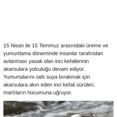
Gündem
Haber
HABERDE İNSAN
15 Nisan ile 15 Temmuz arasındaki üreme ve
İngilizce
yumurtlama döneminde insanlar tarafından
avlanması yasak olan inci kefallerinin
Kadın
akarsulara yolculuğu devam ediyor.
Yumurtalarını tatlı suya bırakmak için
Kamu Alımları
akarsulara akın eden inci kefali sürüleri,
Kim Kimdir?
martıların hücumuna uğruyor.
Kültür & Sanat