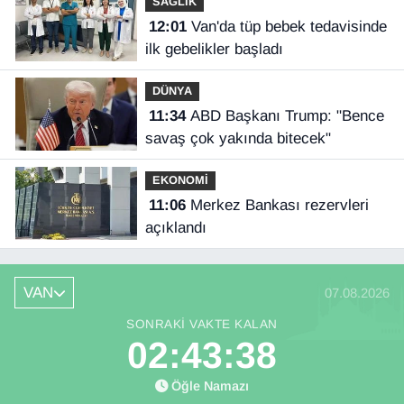
SAĞLIK
12:01
Van'da tüp bebek tedavisinde
ilk gebelikler başladı
DÜNYA
11:34
ABD Başkanı Trump: "Bence
savaş çok yakında bitecek"
EKONOMİ
11:06
Merkez Bankası rezervleri
açıklandı
VAN
07.08.2026
SONRAKI VAKTE KALAN
02:43:38
Öğle Namazı