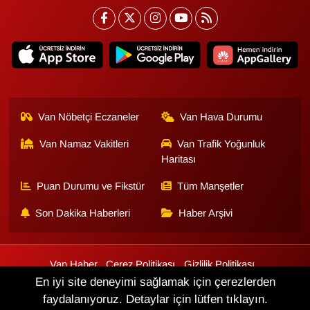
Van Nöbetçi Eczaneler
Van Hava Durumu
Van Namaz Vakitleri
Van Trafik Yoğunluk
Haritası
Puan Durumu ve Fikstür
Tüm Manşetler
Son Dakika Haberleri
Haber Arşivi
Van Haber
Çerez Politikası
Gizlilik Politikası
Üyelik Sözleşmesi
Veri Politikası
Künye
İletişim
En iyi site deneyimi sağlamak için çerezlerden
faydalanıyoruz. Detaylar için lütfen tıklayın.