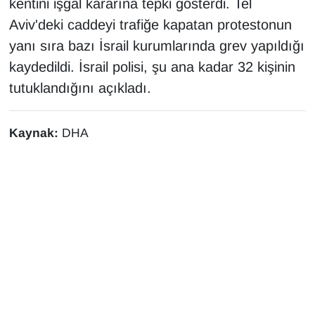
kentini işgal kararına tepki gösterdi. Tel
KURDÎ
Aviv'deki caddeyi trafiğe kapatan protestonun
MAGAZİN
yanı sıra bazı İsrail kurumlarında grev yapıldığı
kaydedildi. İsrail polisi, şu ana kadar 32 kişinin
MEDYA
tutuklandığını açıkladı.
ONE EKONOMİ
Kaynak:
DHA
POLİTİKA
Resmi İlanlar
RÖPORTAJ
SAĞLIK
Seri İlan