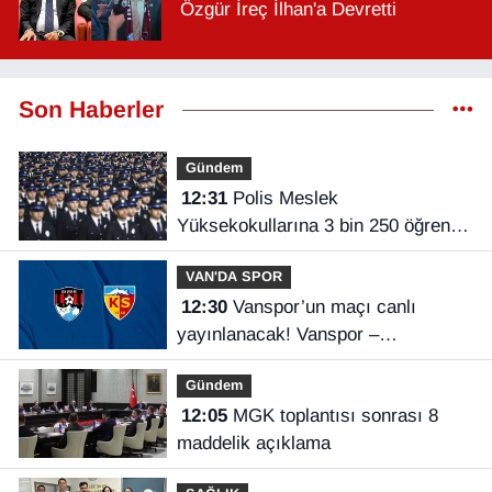
Özgür İreç İlhan'a Devretti
Son Haberler
Gündem
12:31
Polis Meslek
Yüksekokullarına 3 bin 250 öğrenci
alınacak
VAN'DA SPOR
12:30
Vanspor’un maçı canlı
yayınlanacak! Vanspor –
Kayserispor maçı hangi kanalda,
Gündem
saat kaçta?
12:05
MGK toplantısı sonrası 8
maddelik açıklama