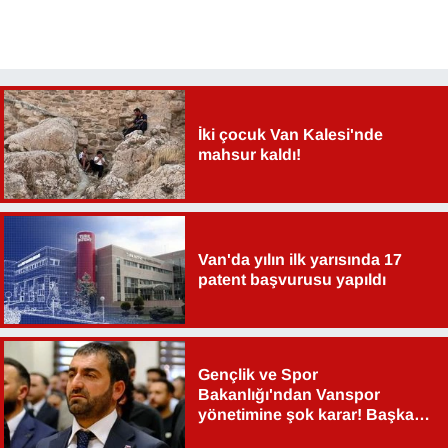
Sinema - TV
SİYASET
SPOR
İki çocuk Van Kalesi'nde
mahsur kaldı!
TEBRİK
TEKNOLOJİ
Van'da yılın ilk yarısında 17
Turizm
patent başvurusu yapıldı
VAN'DA SPOR
Vasıta
Gençlik ve Spor
Bakanlığı'ndan Vanspor
yönetimine şok karar! Başkan
YAŞAM
Şahin Aslan görevden alındı!