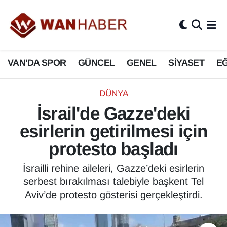
3.SAYFA
Van Nöbetçi Eczaneler
VAN'DA SPOR
GÜNCEL
GENEL
SİYASET
EĞ
ASAYİŞ
Van Hava Durumu
BİLİM VE TEKNOLOJİ
Van Namaz Vakitleri
DÜNYA
İsrail'de Gazze'deki
Biyografi
Van Trafik Yoğunluk Haritası
esirlerin getirilmesi için
Bölge Haberleri
Süper Lig Puan Durumu ve Fikstür
protesto başladı
ÇEVRE
Tüm Manşetler
İsrailli rehine aileleri, Gazze’deki esirlerin
serbest bırakılması talebiyle başkent Tel
Deprem
Son Dakika Haberleri
Aviv’de protesto gösterisi gerçekleştirdi.
Dernekler, Odalar
Haber Arşivi