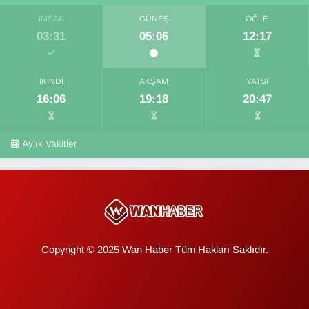
İMSAK
GÜNEŞ
ÖĞLE
03:31
05:06
12:17
İKINDI
AKŞAM
YATSI
16:06
19:18
20:47
Aylık Vakitler
Copyright © 2025 Wan Haber Tüm Hakları Saklıdır.