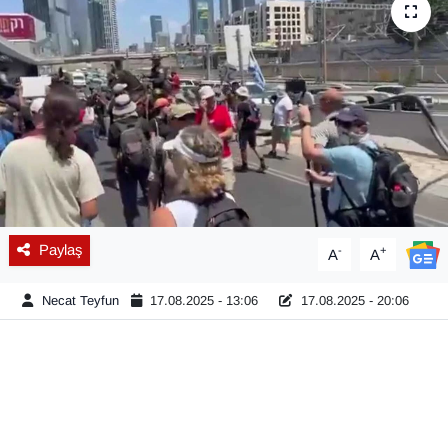
Diğer
DÜNYA
EĞİTİM
EKONOMİ
Eleman
Paylaş
-
+
A
A
Emlak
Necat Teyfun
17.08.2025 - 13:06
17.08.2025 - 20:06
En çok konuşulanlar
GENEL
Güncel