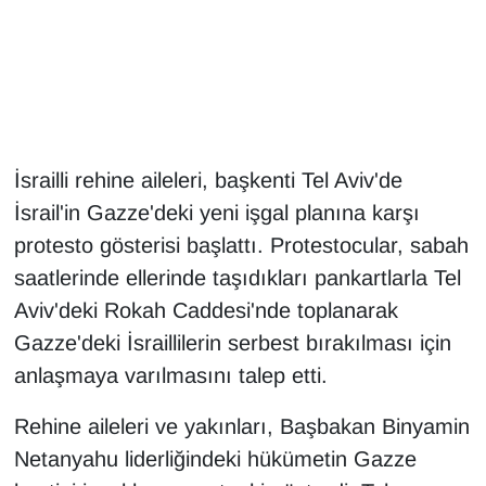
Gündem
Haber
HABERDE İNSAN
İsrailli rehine aileleri, başkenti Tel Aviv'de
İsrail'in Gazze'deki yeni işgal planına karşı
İngilizce
protesto gösterisi başlattı. Protestocular, sabah
Kadın
saatlerinde ellerinde taşıdıkları pankartlarla Tel
Aviv'deki Rokah Caddesi'nde toplanarak
Kamu Alımları
Gazze'deki İsraillilerin serbest bırakılması için
anlaşmaya varılmasını talep etti.
Kim Kimdir?
Rehine aileleri ve yakınları, Başbakan Binyamin
Kültür & Sanat
Netanyahu liderliğindeki hükümetin Gazze