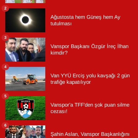
2
Ağustosta hem Güneş hem Ay
tutulması
3
Vanspor Başkanı Özgür İreç İlhan
kimdir?
4
Van YYÜ Erciş yolu kavşağı 2 gün
trafiğe kapatılıyor
5
Vanspor'a TFF'den şok puan silme
cezası!
6
Şahin Aslan, Vanspor Başkanlığını