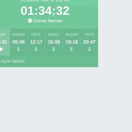
SONRAKI VAKTE KALAN
01:34:30
Güneş Namazı
SAK
GÜNEŞ
ÖĞLE
İKINDI
AKŞAM
YATSI
:31
05:06
12:17
16:06
19:18
20:47
Aylık Vakitler