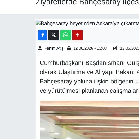
Ziyaretlerde Bahçesaray ilçesi
Diğer
DÜNYA
EĞİTİM
Fehim Atiş
12.06.2026 - 13:03
12.06.2026
EKONOMİ
Cumhurbaşkanı Başdanışmanı Gülşen O
olarak Ulaştırma ve Altyapı Bakanı Ab
Eleman
Bahçesaray yoluna ilişkin bölgenin ul
Emlak
ve yürütülmesi planlanan çalışmalar 
En çok konuşulanlar
GENEL
Güncel