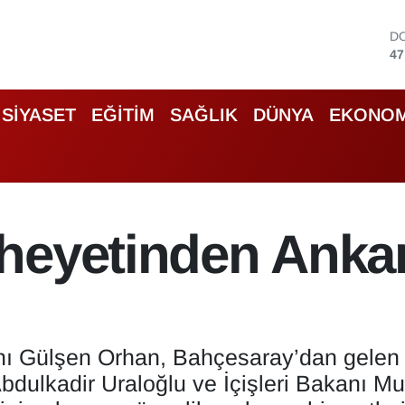
D
47
E
55
S
SİYASET
EĞİTİM
SAĞLIK
DÜNYA
EKONOM
64
G
65
B
13
B
heyetinden Ankar
64
Gülşen Orhan, Bahçesaray’dan gelen hey
dulkadir Uraloğlu ve İçişleri Bakanı Musta