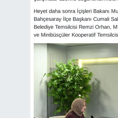
KURDÎ
Heyet daha sonra İçişleri Bakanı Must
MAGAZİN
Bahçesaray İlçe Başkanı Cumali Sabı
Belediye Temsilcisi Remzi Orhan, M
MEDYA
ve Minibüsçüler Kooperatif Temsilci
ONE EKONOMİ
POLİTİKA
Resmi İlanlar
RÖPORTAJ
SAĞLIK
Seri İlan