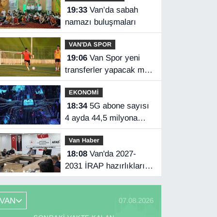
19:33
Van’da sabah
namazı buluşmaları
VAN'DA SPOR
19:06
Van Spor yeni
transferler yapacak mı?
Başkan Özgür İreç İlhan
EKONOMİ
açıkladı
18:34
5G abone sayısı
4 ayda 44,5 milyona
ulaştı
Van Haber
18:08
Van'da 2027-
2031 İRAP hazırlıkları
başladı
VAN
07.08.2026