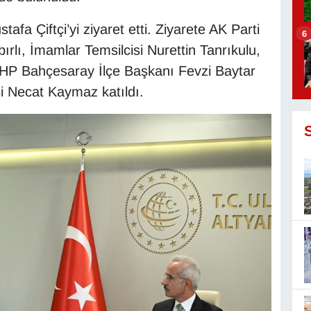
afa Çiftçi’yi ziyaret etti. Ziyarete AK Parti
6
rlı, İmamlar Temsilcisi Nurettin Tanrıkulu,
HP Bahçesaray İlçe Başkanı Fevzi Baytar
si Necat Kaymaz katıldı.