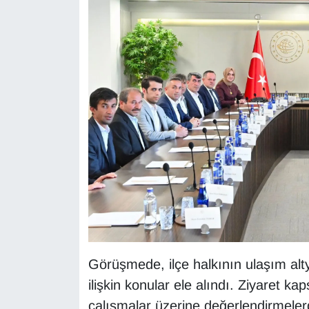
Gündem
Haber
HABERDE İNSAN
İngilizce
Kadın
Kamu Alımları
Kim Kimdir?
Görüşmede, ilçe halkının ulaşım alty
Kültür & Sanat
ilişkin konular ele alındı. Ziyaret 
çalışmalar üzerine değerlendirmeler