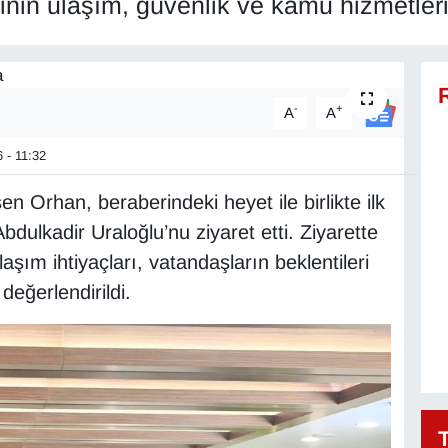
nin ulaşım, güvenlik ve kamu hizmetlerine
-
+
A
A
 - 11:32
rhan, beraberindeki heyet ile birlikte ilk
dulkadir Uraloğlu’nu ziyaret etti. Ziyarette
aşım ihtiyaçları, vatandaşların beklentileri
değerlendirildi.