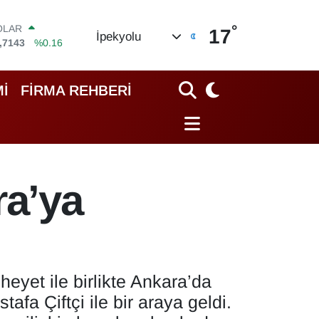
°
OLAR
17
İpekyolu
,7143
%0.16
URO
,0317
%-0.02
TERLİN
İ
FİRMA REHBERİ
,2463
%0.07
RAM ALTIN
10.40
%0.45
İST100
.799
%70
ITCOIN
a’ya
.225,61
%-0.63
et ile birlikte Ankara’da
fa Çiftçi ile bir araya geldi.