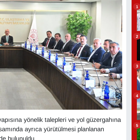
1
2
3
4
apısına yönelik talepleri ve yol güzergahına
5
kapsamında ayrıca yürütülmesi planlanan
de bulunuldu.