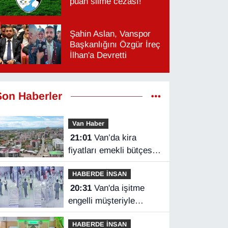
puan silme cezası!
Şahin Aslan, Vanspor
Başkanlığını Özgür İreç
İlhan'a Devretti
Son Haberler
Van Haber
21:01
Van’da kira
fiyatları emekli bütçesini
zorluyor
HABERDE İNSAN
20:31
Van'da işitme
engelli müşteriyle
halaylı pazarlık
HABERDE İNSAN
gülümsetti