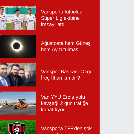
Vansporlu futbolcu
Süper Lig ekibine
imzayı attı
Ağustosta hem Güneş
hem Ay tutulması
Vanspor Başkanı Özgür
İreç İlhan kimdir?
Van YYÜ Erciş yolu
kavşağı 2 gün trafiğe
kapatılıyor
Vanspor'a TFF'den şok