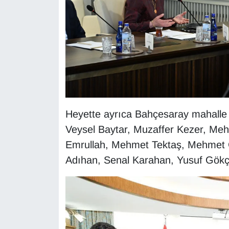
Sinema - TV
SİYASET
SPOR
TEBRİK
Heyette ayrıca Bahçesaray mahalle 
TEKNOLOJİ
Veysel Baytar, Muzaffer Kezer, Mehm
Turizm
Emrullah, Mehmet Tektaş, Mehmet G
Adıhan, Senal Karahan, Yusuf Gökçe
VAN'DA SPOR
Vasıta
YAŞAM