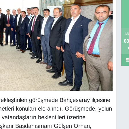
İM
03
erçekleştirilen görüşmede Bahçesaray ilçesine
metleri konuları ele alındı. Görüşmede, yolun
vatandaşların beklentileri üzerine
aşkanı Başdanışmanı Gülşen Orhan,