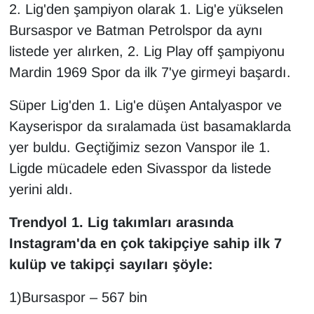
KURDÎ
2. Lig'den şampiyon olarak 1. Lig'e yükselen
Bursaspor ve Batman Petrolspor da aynı
MAGAZİN
listede yer alırken, 2. Lig Play off şampiyonu
Mardin 1969 Spor da ilk 7'ye girmeyi başardı.
MEDYA
Süper Lig'den 1. Lig'e düşen Antalyaspor ve
ONE EKONOMİ
Kayserispor da sıralamada üst basamaklarda
yer buldu. Geçtiğimiz sezon Vanspor ile 1.
POLİTİKA
Ligde mücadele eden Sivasspor da listede
Resmi İlanlar
yerini aldı.
RÖPORTAJ
Trendyol 1. Lig takımları arasında
Instagram'da en çok takipçiye sahip ilk 7
SAĞLIK
kulüp ve takipçi sayıları şöyle:
Seri İlan
1)Bursaspor – 567 bin