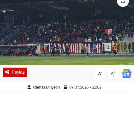
Diğer
DÜNYA
EĞİTİM
EKONOMİ
Eleman
Paylaş
-
+
A
A
Emlak
Ramazan Çetin
07.07.2026 - 11:02
En çok konuşulanlar
GENEL
Güncel