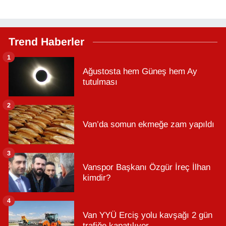
Trend Haberler
1
Ağustosta hem Güneş hem Ay
tutulması
2
Van’da somun ekmeğe zam yapıldı
3
Vanspor Başkanı Özgür İreç İlhan
kimdir?
4
Van YYÜ Erciş yolu kavşağı 2 gün
trafiğe kapatılıyor