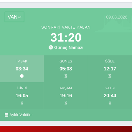
VAN
09.08.2026
SONRAKI VAKTE KALAN
31:20
Güneş Namazı
İMSAK
GÜNEŞ
ÖĞLE
03:34
05:08
12:17
İKINDI
AKŞAM
YATSI
16:05
19:16
20:44
Aylık Vakitler