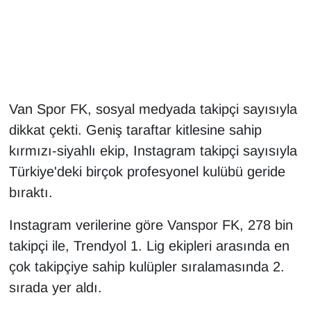
Gündem
Haber
HABERDE İNSAN
Van Spor FK, sosyal medyada takipçi sayısıyla
dikkat çekti. Geniş taraftar kitlesine sahip
İngilizce
kırmızı-siyahlı ekip, Instagram takipçi sayısıyla
Türkiye'deki birçok profesyonel kulübü geride
Kadın
bıraktı.
Kamu Alımları
Instagram verilerine göre Vanspor FK, 278 bin
Kim Kimdir?
takipçi ile, Trendyol 1. Lig ekipleri arasında en
çok takipçiye sahip kulüpler sıralamasında 2.
Kültür & Sanat
sırada yer aldı.