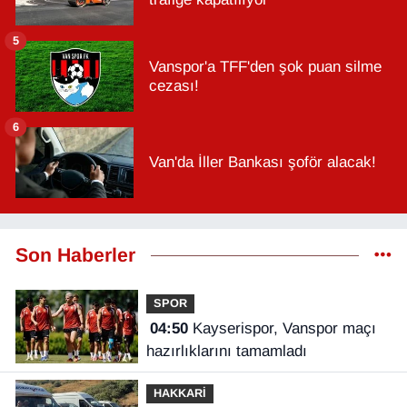
5
Vanspor'a TFF'den şok puan silme
cezası!
6
Van'da İller Bankası şoför alacak!
Son Haberler
SPOR
04:50
Kayserispor, Vanspor maçı
hazırlıklarını tamamladı
HAKKARİ