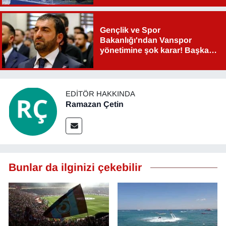
Gençlik ve Spor
Bakanlığı'ndan Vanspor
yönetimine şok karar! Başkan
Şahin Aslan görevden alındı!
EDITÖR HAKKINDA
Ramazan Çetin
Bunlar da ilginizi çekebilir