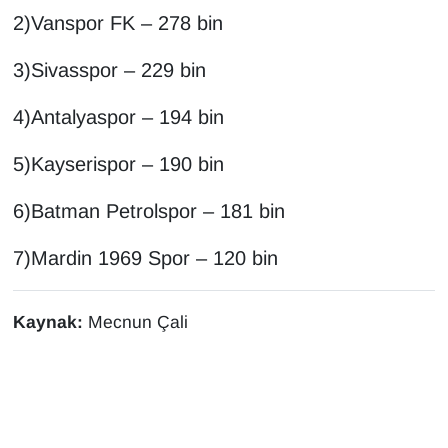
Sinema - TV
2)Vanspor FK – 278 bin
SİYASET
3)Sivasspor – 229 bin
4)Antalyaspor – 194 bin
SPOR
5)Kayserispor – 190 bin
TEBRİK
6)Batman Petrolspor – 181 bin
TEKNOLOJİ
7)Mardin 1969 Spor – 120 bin
Turizm
Kaynak:
Mecnun Çali
VAN'DA SPOR
Vasıta
YAŞAM