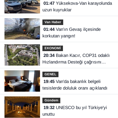
01:47
Yüksekova-Van karayolunda
uzun kuyruklar
Van Haber
01:44
Van'ın Gevaş ilçesinde
korkutan yangın!
EKONOMİ
20:34
Bakan Kacır, COP31 odaklı
Hızlandırma Desteği çağrısını
açıkladı
GENEL
19:45
Van'da bakanlık belgeli
tesislerde doluluk oranı açıklandı
Gündem
19:32
UNESCO bu yıl Türkiye'yi
unuttu