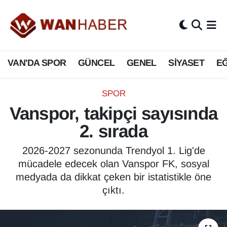
3.SAYFA
Van Nöbetçi Eczaneler
VAN'DA SPOR
GÜNCEL
GENEL
SİYASET
EĞ
ASAYİŞ
Van Hava Durumu
BİLİM VE TEKNOLOJİ
Van Namaz Vakitleri
SPOR
Vanspor, takipçi sayısında
Biyografi
Van Trafik Yoğunluk Haritası
2. sırada
Bölge Haberleri
Süper Lig Puan Durumu ve Fikstür
2026-2027 sezonunda Trendyol 1. Lig'de
mücadele edecek olan Vanspor FK, sosyal
ÇEVRE
Tüm Manşetler
medyada da dikkat çeken bir istatistikle öne
çıktı.
Deprem
Son Dakika Haberleri
Dernekler, Odalar
Haber Arşivi