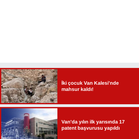
YEREL
İki çocuk Van Kalesi'nde
mahsur kaldı!
Van'da yılın ilk yarısında 17
patent başvurusu yapıldı