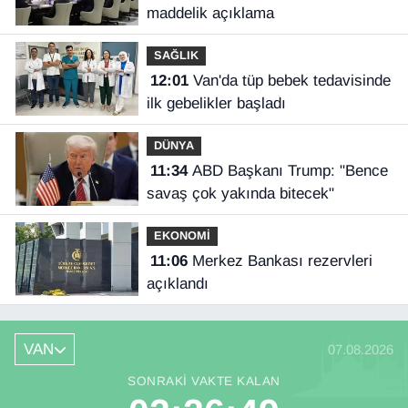
maddelik açıklama
SAĞLIK
12:01
Van'da tüp bebek tedavisinde
ilk gebelikler başladı
DÜNYA
11:34
ABD Başkanı Trump: "Bence
savaş çok yakında bitecek"
EKONOMİ
11:06
Merkez Bankası rezervleri
açıklandı
VAN
07.08.2026
SONRAKI VAKTE KALAN