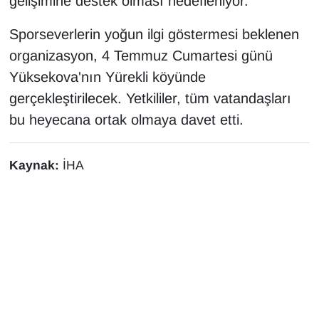
gelişimine destek olması hedefleniyor.
KURDÎ
Sporseverlerin yoğun ilgi göstermesi beklenen
MAGAZİN
organizasyon, 4 Temmuz Cumartesi günü
Yüksekova'nın Yürekli köyünde
MEDYA
gerçekleştirilecek. Yetkililer, tüm vatandaşları
ONE EKONOMİ
bu heyecana ortak olmaya davet etti.
POLİTİKA
Kaynak:
İHA
Resmi İlanlar
RÖPORTAJ
SAĞLIK
Seri İlan