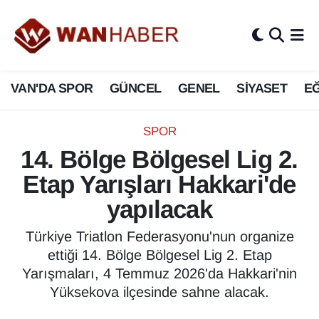
3.SAYFA
Van Nöbetçi Eczaneler
VAN'DA SPOR
GÜNCEL
GENEL
SİYASET
EĞ
ASAYİŞ
Van Hava Durumu
BİLİM VE TEKNOLOJİ
Van Namaz Vakitleri
SPOR
14. Bölge Bölgesel Lig 2.
Biyografi
Van Trafik Yoğunluk Haritası
Etap Yarışları Hakkari'de
Bölge Haberleri
Süper Lig Puan Durumu ve Fikstür
yapılacak
ÇEVRE
Tüm Manşetler
Türkiye Triatlon Federasyonu'nun organize
ettiği 14. Bölge Bölgesel Lig 2. Etap
Deprem
Son Dakika Haberleri
Yarışmaları, 4 Temmuz 2026'da Hakkari'nin
Yüksekova ilçesinde sahne alacak.
Dernekler, Odalar
Haber Arşivi