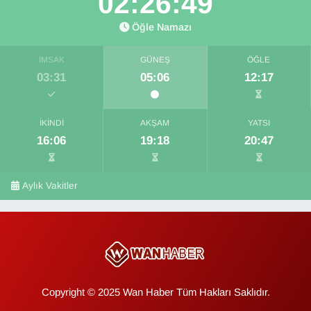
02:26:49
Öğle Namazı
İMSAK
GÜNEŞ
ÖĞLE
03:31
05:06
12:17
İKINDI
AKŞAM
YATSI
16:06
19:18
20:47
Aylık Vakitler
Copyright © 2025 Wan Haber Tüm Hakları Saklıdır.