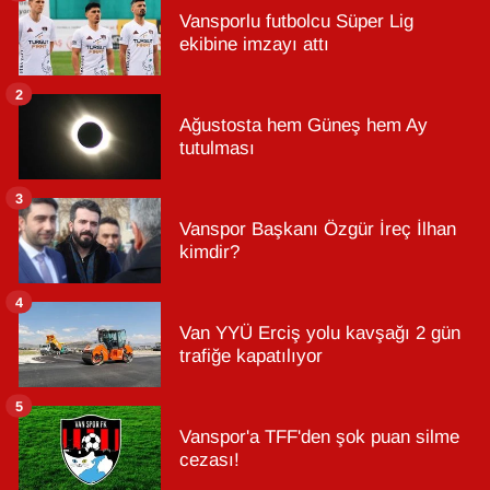
Vansporlu futbolcu Süper Lig
ekibine imzayı attı
2
Ağustosta hem Güneş hem Ay
tutulması
3
Vanspor Başkanı Özgür İreç İlhan
kimdir?
4
Van YYÜ Erciş yolu kavşağı 2 gün
trafiğe kapatılıyor
5
Vanspor'a TFF'den şok puan silme
cezası!