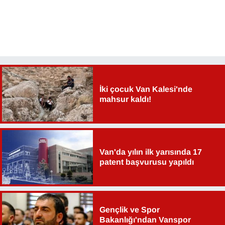
Sinema - TV
SİYASET
SPOR
TEBRİK
İki çocuk Van Kalesi'nde
mahsur kaldı!
TEKNOLOJİ
Turizm
Van'da yılın ilk yarısında 17
patent başvurusu yapıldı
VAN'DA SPOR
Vasıta
Gençlik ve Spor
YAŞAM
Bakanlığı'ndan Vanspor