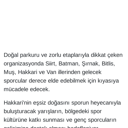
Gündem
Haber
HABERDE İNSAN
Doğal parkuru ve zorlu etaplarıyla dikkat çeken
İngilizce
organizasyonda Siirt, Batman, Şırnak, Bitlis,
Kadın
Muş, Hakkari ve Van illerinden gelecek
sporcular derece elde edebilmek için kıyasıya
Kamu Alımları
mücadele edecek.
Kim Kimdir?
Hakkari'nin eşsiz doğasını sporun heyecanıyla
buluşturacak yarışların, bölgedeki spor
Kültür & Sanat
kültürüne katkı sunması ve genç sporcuların