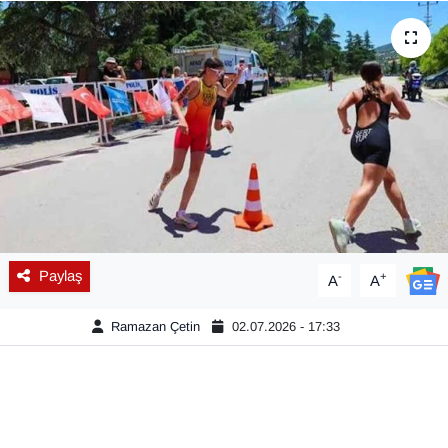
Diğer
DÜNYA
EĞİTİM
EKONOMİ
Eleman
Paylaş
-
+
A
A
Emlak
Ramazan Çetin
02.07.2026 - 17:33
En çok konuşulanlar
GENEL
Güncel