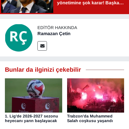
yönetimine şok karar! Başkan
YEREL
Şahin Aslan görevden alındı!
EDITÖR HAKKINDA
Ramazan Çetin
Bunlar da ilginizi çekebilir
1. Lig'de 2026-2027 sezonu
Trabzon'da Muhammed
heyecanı yarın başlayacak
Salah coşkusu yaşandı