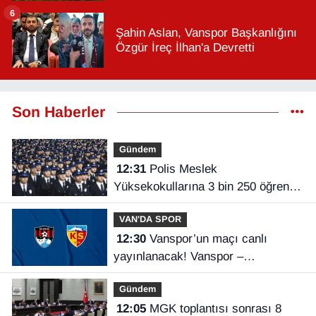
6
Şahin Aslan, Vanspor Başkanlığını
Özgür İreç İlhan'a Devretti
Son Haberler
Gündem
12:31
Polis Meslek
Yüksekokullarına 3 bin 250 öğrenci
alınacak
VAN'DA SPOR
12:30
Vanspor’un maçı canlı
yayınlanacak! Vanspor –
Kayserispor maçı hangi kanalda,
Gündem
saat kaçta?
12:05
MGK toplantısı sonrası 8