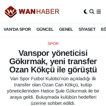
3.SAYFA
Van Nöbetçi Eczaneler
VAN'DA SPOR
GÜNCEL
GENEL
SİYASET
EĞ
ASAYİŞ
Van Hava Durumu
BİLİM VE TEKNOLOJİ
Van Namaz Vakitleri
SPOR
Vanspor yöneticisi
Biyografi
Van Trafik Yoğunluk Haritası
Gökırmak, yeni transfer
Bölge Haberleri
Süper Lig Puan Durumu ve Fikstür
Ozan Kökçü ile görüştü
ÇEVRE
Tüm Manşetler
Van Spor Futbol Kulübü’nün açıkladığı ilk
transfer olan Ozan Can Kökçü, kulüp
Deprem
Son Dakika Haberleri
yöneticilerinden Hatice Şule Gökırmak ile bir
araya geldi. Buluşmada kulübün hedefleri
Dernekler, Odalar
Haber Arşivi
üzerine sohbet edildi.