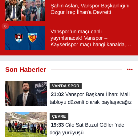
Şahin Aslan, Vanspor Başkanlığını
Özgür İreç İlhan'a Devretti
6
Vanspor’un maçı canlı
yayınlanacak! Vanspor –
Kayserispor maçı hangi kanalda,
saat kaçta?
Son Haberler
VAN'DA SPOR
21:02
Vanspor Başkanı İlhan: Mali
tabloyu düzenli olarak paylaşacağız
ÇEVRE
19:33
Cilo Sat Buzul Gölleri’nde
doğa yürüyüşü