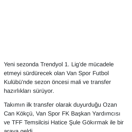
Gündem
Haber
HABERDE İNSAN
İngilizce
Yeni sezonda Trendyol 1. Lig’de mücadele
etmeyi sürdürecek olan Van Spor Futbol
Kadın
Kulübü’nde sezon öncesi mali ve transfer
Kamu Alımları
hazırlıkları sürüyor.
Kim Kimdir?
Takımın ilk transfer olarak duyurduğu Ozan
Can Kökçü, Van Spor FK Başkan Yardımcısı
Kültür & Sanat
ve TFF Temsilcisi Hatice Şule Gökırmak ile bir
araya geldi.