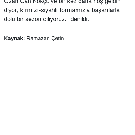
Ozan Can Kökçü’ye bir kez daha hoş geldin
Sinema - TV
diyor, kırmızı-siyahlı formamızla başarılarla
dolu bir sezon diliyoruz.” denildi.
SİYASET
SPOR
Kaynak:
Ramazan Çetin
TEBRİK
TEKNOLOJİ
Turizm
VAN'DA SPOR
Vasıta
YAŞAM