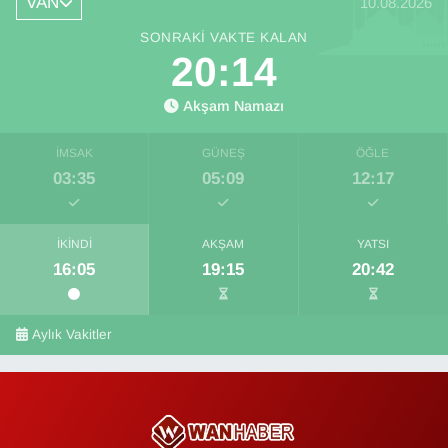
VAN
10.08.2026
SONRAKI VAKTE KALAN
20:13
Akşam Namazı
İMSAK
GÜNEŞ
ÖĞLE
03:35
05:09
12:17
İKINDI
AKŞAM
YATSI
16:05
19:15
20:42
Aylık Vakitler