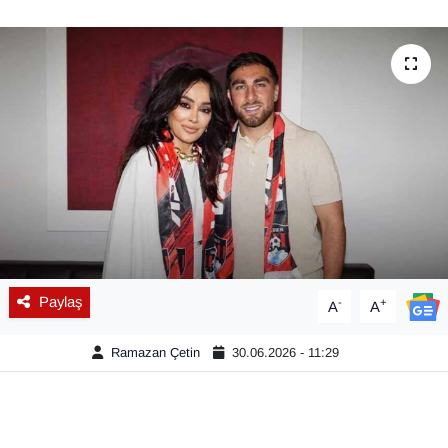
Diğer
DÜNYA
EĞİTİM
EKONOMİ
Eleman
Emlak
Paylaş
-
+
A
A
En çok konuşulanlar
Ramazan Çetin
30.06.2026 - 11:29
GENEL
Güncel