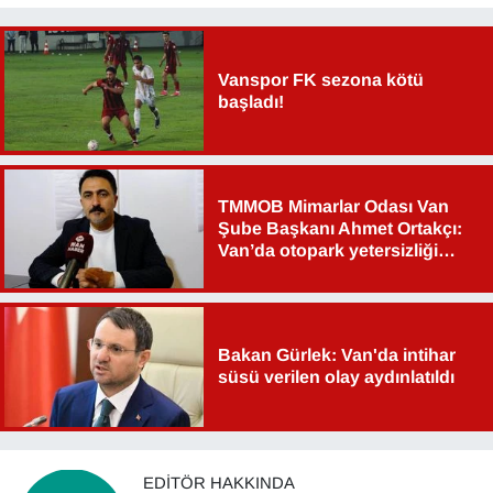
YEREL
Vanspor FK sezona kötü
başladı!
TMMOB Mimarlar Odası Van
Şube Başkanı Ahmet Ortakçı:
Van’da otopark yetersizliği
ciddi sorun!
Bakan Gürlek: Van'da intihar
süsü verilen olay aydınlatıldı
EDITÖR HAKKINDA