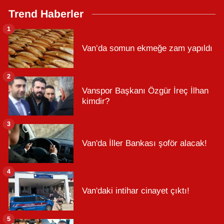
Trend Haberler
1
Van’da somun ekmeğe zam yapıldı
2
Vanspor Başkanı Özgür İreç İlhan
kimdir?
3
Van'da İller Bankası şoför alacak!
4
Van'daki intihar cinayet çıktı!
5