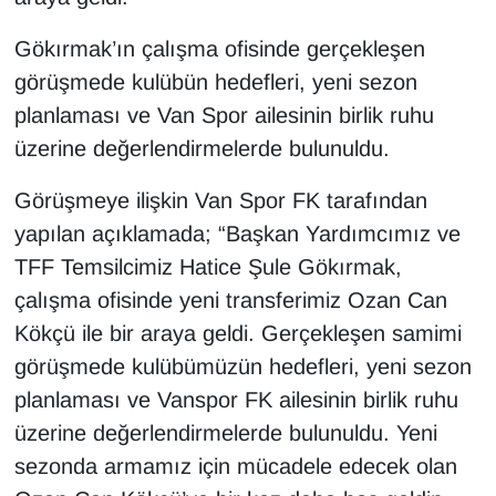
KURDÎ
Gökırmak’ın çalışma ofisinde gerçekleşen
MAGAZİN
görüşmede kulübün hedefleri, yeni sezon
planlaması ve Van Spor ailesinin birlik ruhu
MEDYA
üzerine değerlendirmelerde bulunuldu.
ONE EKONOMİ
Görüşmeye ilişkin Van Spor FK tarafından
yapılan açıklamada; “Başkan Yardımcımız ve
POLİTİKA
TFF Temsilcimiz Hatice Şule Gökırmak,
Resmi İlanlar
çalışma ofisinde yeni transferimiz Ozan Can
Kökçü ile bir araya geldi. Gerçekleşen samimi
RÖPORTAJ
görüşmede kulübümüzün hedefleri, yeni sezon
planlaması ve Vanspor FK ailesinin birlik ruhu
SAĞLIK
üzerine değerlendirmelerde bulunuldu. Yeni
Seri İlan
sezonda armamız için mücadele edecek olan