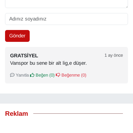
Gönder
GRATSIYEL
1 ay önce
Vanspor bu sene bir alt lig,e düşer.
Yanıtla
Beğen (
0
)
Beğenme (
0
)
Reklam