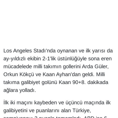
Gündem
Haber
HABERDE İNSAN
Los Angeles Stadı'nda oynanan ve ilk yarısı da
İngilizce
ay-yıldızlı ekibin 2-1'lik üstünlüğüyle sona eren
Kadın
mücadelede milli takımın gollerini Arda Güler,
Orkun Kökçü ve Kaan Ayhan'dan geldi. Milli
Kamu Alımları
takıma galibiyet golünü Kaan 90+8. dakikada
ağlara yolladı.
Kim Kimdir?
İlk iki maçını kaybeden ve üçüncü maçında ilk
Kültür & Sanat
galibiyetini ve puanlarını alan Türkiye,