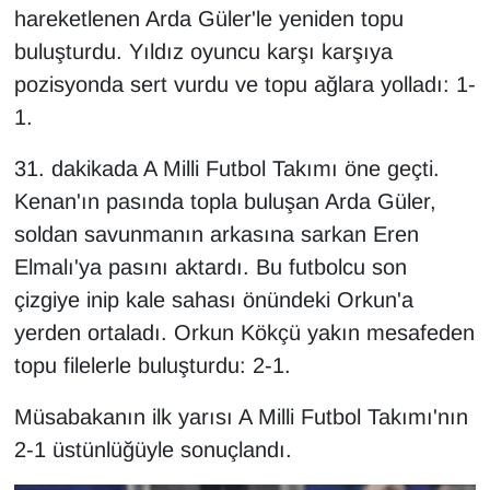
hareketlenen Arda Güler'le yeniden topu
Sinema - TV
buluşturdu. Yıldız oyuncu karşı karşıya
SİYASET
pozisyonda sert vurdu ve topu ağlara yolladı: 1-
1.
SPOR
31. dakikada A Milli Futbol Takımı öne geçti.
TEBRİK
Kenan'ın pasında topla buluşan Arda Güler,
soldan savunmanın arkasına sarkan Eren
TEKNOLOJİ
Elmalı'ya pasını aktardı. Bu futbolcu son
çizgiye inip kale sahası önündeki Orkun'a
Turizm
yerden ortaladı. Orkun Kökçü yakın mesafeden
VAN'DA SPOR
topu filelerle buluşturdu: 2-1.
Vasıta
Müsabakanın ilk yarısı A Milli Futbol Takımı'nın
2-1 üstünlüğüyle sonuçlandı.
YAŞAM