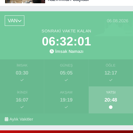
VAN
06.08.2026
SONRAKI VAKTE KALAN
06:32:00
İmsak Namazı
İMSAK
GÜNEŞ
ÖĞLE
03:30
05:05
12:17
İKINDI
AKŞAM
YATSI
16:07
19:19
20:48
Aylık Vakitler