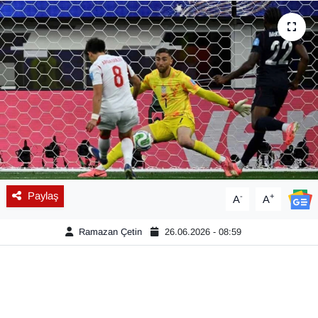
Diğer
DÜNYA
EĞİTİM
EKONOMİ
Eleman
Paylaş
-
+
A
A
Emlak
Ramazan Çetin
26.06.2026 - 08:59
En çok konuşulanlar
GENEL
Güncel