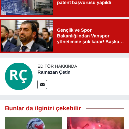
patent başvurusu yapıldı
Gençlik ve Spor
Bakanlığı'ndan Vanspor
yönetimine şok karar! Başkan
Şahin Aslan görevden alındı!
EDITÖR HAKKINDA
Ramazan Çetin
Bunlar da ilginizi çekebilir