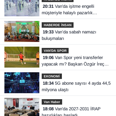
20:31
Van'da işitme engelli
müşteriyle halaylı pazarlık
gülümsetti
HABERDE İNSAN
19:33
Van’da sabah namazı
buluşmaları
VAN'DA SPOR
19:06
Van Spor yeni transferler
yapacak mı? Başkan Özgür İreç
İlhan açıkladı
EKONOMİ
18:34
5G abone sayısı 4 ayda 44,5
milyona ulaştı
Van Haber
18:08
Van'da 2027-2031 İRAP
hazırlıkları başladı