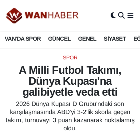
3.SAYFA
Van Nöbetçi Eczaneler
VAN'DA SPOR
GÜNCEL
GENEL
SİYASET
EĞ
ASAYİŞ
Van Hava Durumu
BİLİM VE TEKNOLOJİ
Van Namaz Vakitleri
SPOR
A Milli Futbol Takımı,
Biyografi
Van Trafik Yoğunluk Haritası
Dünya Kupası'na
Bölge Haberleri
Süper Lig Puan Durumu ve Fikstür
galibiyetle veda etti
ÇEVRE
Tüm Manşetler
2026 Dünya Kupası D Grubu'ndaki son
karşılaşmasında ABD'yi 3-2'lik skorla geçen
Deprem
Son Dakika Haberleri
takım, turnuvayı 3 puan kazanarak noktalamış
oldu.
Dernekler, Odalar
Haber Arşivi