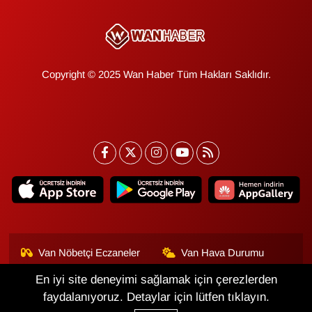
Copyright © 2025 Wan Haber Tüm Hakları Saklıdır.
Van Nöbetçi Eczaneler
Van Hava Durumu
En iyi site deneyimi sağlamak için çerezlerden
Van Namaz Vakitleri
Van Trafik Yoğunluk
Haritası
faydalanıyoruz. Detaylar için lütfen tıklayın.