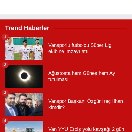
Trend Haberler
1
Vansporlu futbolcu Süper Lig
ekibine imzayı attı
2
Ağustosta hem Güneş hem Ay
tutulması
3
Vanspor Başkanı Özgür İreç İlhan
kimdir?
4
Van YYÜ Erciş yolu kavşağı 2 gün