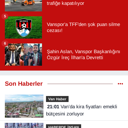
trafiğe kapatılıyor
5
Vanspor'a TFF'den şok puan silme
cezası!
6
Şahin Aslan, Vanspor Başkanlığını
Özgür İreç İlhan'a Devretti
Son Haberler
Van Haber
21:01
Van’da kira fiyatları emekli
bütçesini zorluyor
HABERDE İNSAN