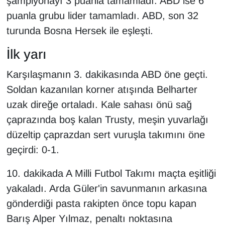
şampiyonayı 3 puanla tamamladı. ABD ise 6
KURDÎ
puanla grubu lider tamamladı. ABD, son 32
MAGAZİN
turunda Bosna Hersek ile eşleşti.
İlk yarı
MEDYA
Karşılaşmanın 3. dakikasında ABD öne geçti.
ONE EKONOMİ
Soldan kazanılan korner atışında Belharter
uzak direğe ortaladı. Kale sahası önü sağ
POLİTİKA
çaprazında boş kalan Trusty, meşin yuvarlağı
Resmi İlanlar
düzeltip çaprazdan sert vuruşla takımını öne
geçirdi: 0-1.
RÖPORTAJ
10. dakikada A Milli Futbol Takımı maçta eşitliği
SAĞLIK
yakaladı. Arda Güler'in savunmanın arkasına
gönderdiği pasta rakipten önce topu kapan
Seri İlan
Barış Alper Yılmaz, penaltı noktasına