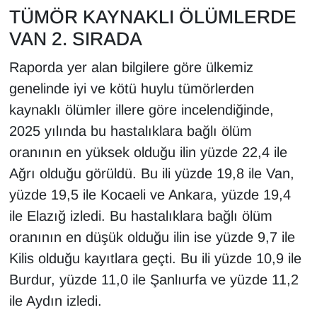
Sinema - TV
TÜMÖR KAYNAKLI ÖLÜMLERDE
VAN 2. SIRADA
SİYASET
Raporda yer alan bilgilere göre ülkemiz
SPOR
genelinde iyi ve kötü huylu tümörlerden
kaynaklı ölümler illere göre incelendiğinde,
TEBRİK
2025 yılında bu hastalıklara bağlı ölüm
oranının en yüksek olduğu ilin yüzde 22,4 ile
TEKNOLOJİ
Ağrı olduğu görüldü. Bu ili yüzde 19,8 ile Van,
Turizm
yüzde 19,5 ile Kocaeli ve Ankara, yüzde 19,4
ile Elazığ izledi. Bu hastalıklara bağlı ölüm
VAN'DA SPOR
oranının en düşük olduğu ilin ise yüzde 9,7 ile
Kilis olduğu kayıtlara geçti. Bu ili yüzde 10,9 ile
Vasıta
Burdur, yüzde 11,0 ile Şanlıurfa ve yüzde 11,2
ile Aydın izledi.
YAŞAM