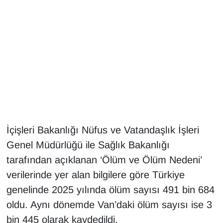
Gündem
Haber
HABERDE İNSAN
İngilizce
Kadın
İçişleri Bakanlığı Nüfus ve Vatandaşlık İşleri
Genel Müdürlüğü ile Sağlık Bakanlığı
Kamu Alımları
tarafından açıklanan ‘Ölüm ve Ölüm Nedeni’
verilerinde yer alan bilgilere göre Türkiye
Kim Kimdir?
genelinde 2025 yılında ölüm sayısı 491 bin 684
Kültür & Sanat
oldu. Aynı dönemde Van’daki ölüm sayısı ise 3
bin 445 olarak kaydedildi.