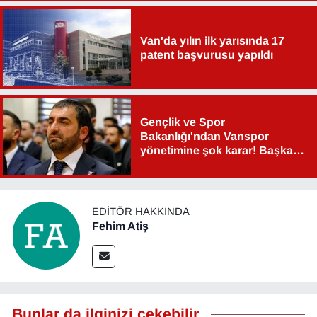
Van'da yılın ilk yarısında 17
patent başvurusu yapıldı
Gençlik ve Spor
Bakanlığı'ndan Vanspor
yönetimine şok karar! Başkan
Şahin Aslan görevden alındı!
EDITÖR HAKKINDA
Fehim Atiş
Bunlar da ilginizi çekebilir