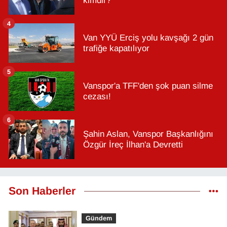
kimdir?
4
Van YYÜ Erciş yolu kavşağı 2 gün
trafiğe kapatılıyor
5
Vanspor'a TFF'den şok puan silme
cezası!
6
Şahin Aslan, Vanspor Başkanlığını
Özgür İreç İlhan'a Devretti
Son Haberler
Gündem