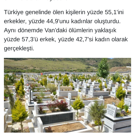
KURDÎ
Türkiye genelinde ölen kişilerin yüzde 55,1'ini
MAGAZİN
erkekler, yüzde 44,9'unu kadınlar oluşturdu.
Aynı dönemde Van’daki ölümlerin yaklaşık
MEDYA
yüzde 57,3’ü erkek, yüzde 42,7’si kadın olarak
gerçekleşti.
ONE EKONOMİ
POLİTİKA
Resmi İlanlar
RÖPORTAJ
SAĞLIK
Seri İlan