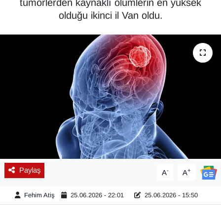
tümörlerden kaynaklı ölümlerin en yüksek
olduğu ikinci il Van oldu.
Diğer
DÜNYA
EĞİTİM
EKONOMİ
Eleman
Emlak
En çok konuşulanlar
Paylaş
-
+
A
A
GENEL
Fehim Atiş
25.06.2026 - 22:01
25.06.2026 - 15:50
Güncel