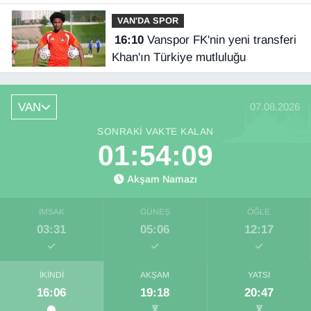
geçiriyor
VAN'DA SPOR
16:10
Vanspor FK'nin yeni transferi
Khan'ın Türkiye mutluluğu
VAN
07.08.2026
SONRAKI VAKTE KALAN
01:54:08
Akşam Namazı
İMSAK
GÜNEŞ
ÖĞLE
03:31
05:06
12:17
İKINDI
AKŞAM
YATSI
16:06
19:18
20:47