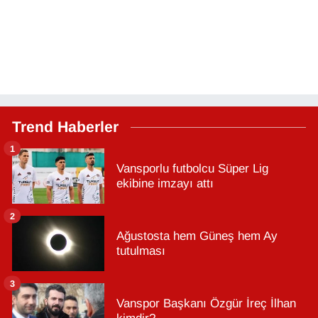
Trend Haberler
1
Vansporlu futbolcu Süper Lig
ekibine imzayı attı
2
Ağustosta hem Güneş hem Ay
tutulması
3
Vanspor Başkanı Özgür İreç İlhan