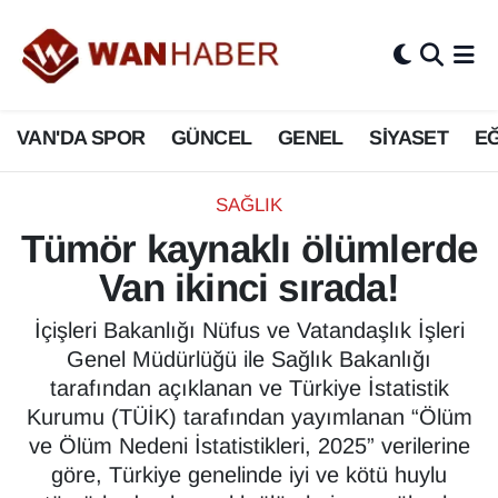
3.SAYFA
Van Nöbetçi Eczaneler
VAN'DA SPOR
GÜNCEL
GENEL
SİYASET
EĞ
ASAYİŞ
Van Hava Durumu
BİLİM VE TEKNOLOJİ
Van Namaz Vakitleri
SAĞLIK
Tümör kaynaklı ölümlerde
Biyografi
Van Trafik Yoğunluk Haritası
Van ikinci sırada!
Bölge Haberleri
Süper Lig Puan Durumu ve Fikstür
İçişleri Bakanlığı Nüfus ve Vatandaşlık İşleri
Genel Müdürlüğü ile Sağlık Bakanlığı
ÇEVRE
Tüm Manşetler
tarafından açıklanan ve Türkiye İstatistik
Kurumu (TÜİK) tarafından yayımlanan “Ölüm
Deprem
Son Dakika Haberleri
ve Ölüm Nedeni İstatistikleri, 2025” verilerine
göre, Türkiye genelinde iyi ve kötü huylu
Dernekler, Odalar
Haber Arşivi