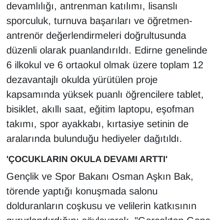
devamlılığı, antrenman katılımı, lisanslı
Sinema - TV
sporculuk, turnuva başarıları ve öğretmen-
SİYASET
antrenör değerlendirmeleri doğrultusunda
düzenli olarak puanlandırıldı. Edirne genelinde
SPOR
6 ilkokul ve 6 ortaokul olmak üzere toplam 12
dezavantajlı okulda yürütülen proje
TEBRİK
kapsamında yüksek puanlı öğrencilere tablet,
bisiklet, akıllı saat, eğitim laptopu, eşofman
TEKNOLOJİ
takımı, spor ayakkabı, kırtasiye setinin de
Turizm
aralarında bulunduğu hediyeler dağıtıldı.
VAN'DA SPOR
'ÇOCUKLARIN OKULA DEVAMI ARTTI'
Gençlik ve Spor Bakanı Osman Aşkın Bak,
Vasıta
törende yaptığı konuşmada salonu
dolduranların coşkusu ve velilerin katkısının
YAŞAM