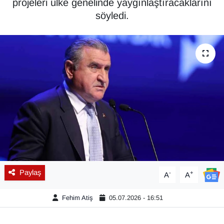
projeleri ülke genelinde yaygınlaştıracaklarını
söyledi.
Diğer
DÜNYA
EĞİTİM
EKONOMİ
Eleman
Emlak
En çok konuşulanlar
Paylaş
-
+
A
A
GENEL
Fehim Atiş
05.07.2026 - 16:51
Güncel