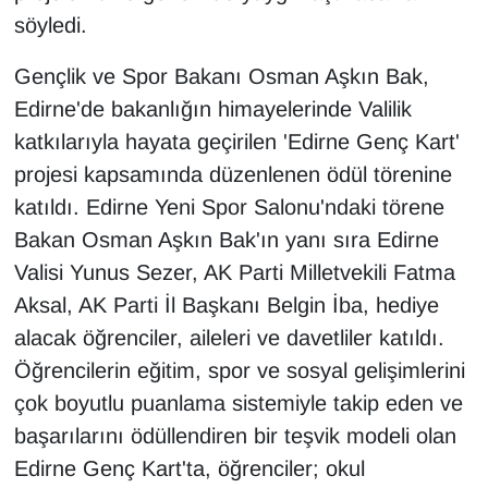
KURDÎ
söyledi.
MAGAZİN
Gençlik ve Spor Bakanı Osman Aşkın Bak,
Edirne'de bakanlığın himayelerinde Valilik
MEDYA
katkılarıyla hayata geçirilen 'Edirne Genç Kart'
projesi kapsamında düzenlenen ödül törenine
ONE EKONOMİ
katıldı. Edirne Yeni Spor Salonu'ndaki törene
POLİTİKA
Bakan Osman Aşkın Bak'ın yanı sıra Edirne
Valisi Yunus Sezer, AK Parti Milletvekili Fatma
Resmi İlanlar
Aksal, AK Parti İl Başkanı Belgin İba, hediye
alacak öğrenciler, aileleri ve davetliler katıldı.
RÖPORTAJ
Öğrencilerin eğitim, spor ve sosyal gelişimlerini
SAĞLIK
çok boyutlu puanlama sistemiyle takip eden ve
başarılarını ödüllendiren bir teşvik modeli olan
Seri İlan
Edirne Genç Kart'ta, öğrenciler; okul