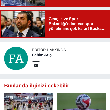
Gençlik ve Spor
Bakanlığı'ndan Vanspor
yönetimine şok karar! Başkan
Şahin Aslan görevden alındı!
EDITÖR HAKKINDA
Fehim Atiş
Bunlar da ilginizi çekebilir