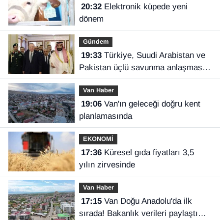
20:32
Elektronik küpede yeni
dönem
Gündem
19:33
Türkiye, Suudi Arabistan ve
Pakistan üçlü savunma anlaşması
imzaladı
Van Haber
19:06
Van'ın geleceği doğru kent
planlamasında
EKONOMİ
17:36
Küresel gıda fiyatları 3,5
yılın zirvesinde
Van Haber
17:15
Van Doğu Anadolu'da ilk
sırada! Bakanlık verileri paylaştı…