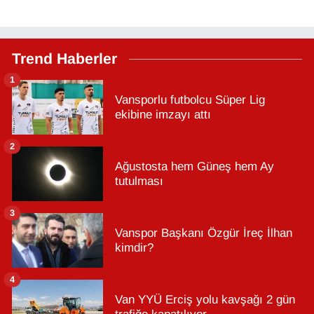
Trend Haberler
1
Vansporlu futbolcu Süper Lig
ekibine imzayı attı
2
Ağustosta hem Güneş hem Ay
tutulması
3
Vanspor Başkanı Özgür İreç İlhan
kimdir?
4
Van YYÜ Erciş yolu kavşağı 2 gün