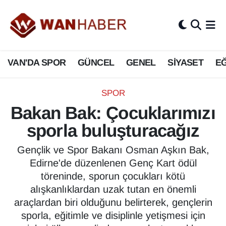
3.SAYFA
Van Nöbetçi Eczaneler
VAN'DA SPOR
GÜNCEL
GENEL
SİYASET
EĞ
ASAYİŞ
Van Hava Durumu
BİLİM VE TEKNOLOJİ
Van Namaz Vakitleri
SPOR
Bakan Bak: Çocuklarımızı
Biyografi
Van Trafik Yoğunluk Haritası
sporla buluşturacağız
Bölge Haberleri
Süper Lig Puan Durumu ve Fikstür
Gençlik ve Spor Bakanı Osman Aşkın Bak,
Edirne'de düzenlenen Genç Kart ödül
ÇEVRE
Tüm Manşetler
töreninde, sporun çocukları kötü
alışkanlıklardan uzak tutan en önemli
Deprem
Son Dakika Haberleri
araçlardan biri olduğunu belirterek, gençlerin
sporla, eğitimle ve disiplinle yetişmesi için
Dernekler, Odalar
Haber Arşivi