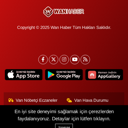
Copyright © 2025 Wan Haber Tüm Hakları Saklıdır.
Van Nöbetçi Eczaneler
Van Hava Durumu
En iyi site deneyimi sağlamak için çerezlerden
Van Namaz Vakitleri
Van Trafik Yoğunluk
Haritası
faydalanıyoruz. Detaylar için lütfen tıklayın.
TAMAM