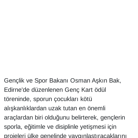
Gündem
Haber
HABERDE İNSAN
İngilizce
Kadın
Gençlik ve Spor Bakanı Osman Aşkın Bak,
Edirne'de düzenlenen Genç Kart ödül
Kamu Alımları
töreninde, sporun çocukları kötü
alışkanlıklardan uzak tutan en önemli
Kim Kimdir?
araçlardan biri olduğunu belirterek, gençlerin
Kültür & Sanat
sporla, eğitimle ve disiplinle yetişmesi için
projeleri ülke genelinde yaygınlaştıracaklarını