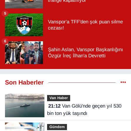
trafiğe kapatılıyor
5
Vanspor'a TFF'den şok puan silme
cezası!
6
Şahin Aslan, Vanspor Başkanlığını
Özgür İreç İlhan'a Devretti
Son Haberler
Van Haber
21:12
Van Gölü'nde geçen yıl 530
bin ton yük taşındı
Gündem