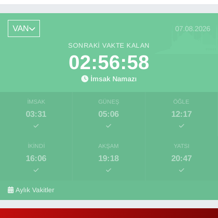
VAN
07.08.2026
SONRAKI VAKTE KALAN
02:56:57
İmsak Namazı
İMSAK
GÜNEŞ
ÖĞLE
03:31
05:06
12:17
İKINDI
AKŞAM
YATSI
16:06
19:18
20:47
Aylık Vakitler