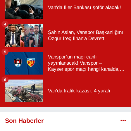
Van'da İller Bankası şoför alacak!
4
Şahin Aslan, Vanspor Başkanlığını
Özgür İreç İlhan'a Devretti
5
Vanspor’un maçı canlı
yayınlanacak! Vanspor –
Kayserispor maçı hangi kanalda,
saat kaçta?
6
Van'da trafik kazası: 4 yaralı
Son Haberler