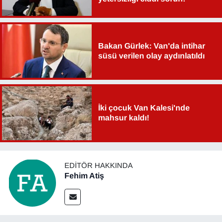
YEREL
Bakan Gürlek: Van'da intihar
süsü verilen olay aydınlatıldı
İki çocuk Van Kalesi'nde
mahsur kaldı!
EDITÖR HAKKINDA
Fehim Atiş