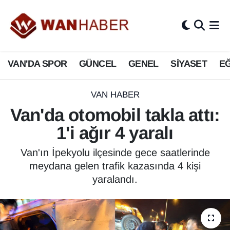
3.SAYFA
Van Nöbetçi Eczaneler
VAN'DA SPOR
GÜNCEL
GENEL
SİYASET
EĞ
ASAYİŞ
Van Hava Durumu
BİLİM VE TEKNOLOJİ
Van Namaz Vakitleri
VAN HABER
Van'da otomobil takla attı:
Biyografi
Van Trafik Yoğunluk Haritası
1'i ağır 4 yaralı
Bölge Haberleri
Süper Lig Puan Durumu ve Fikstür
Van'ın İpekyolu ilçesinde gece saatlerinde
meydana gelen trafik kazasında 4 kişi
ÇEVRE
Tüm Manşetler
yaralandı.
Deprem
Son Dakika Haberleri
Dernekler, Odalar
Haber Arşivi