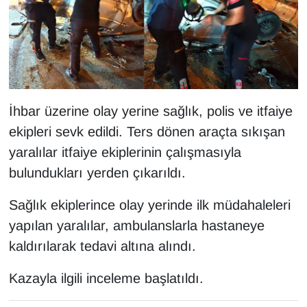
KURDÎ
MAGAZİN
MEDYA
ONE EKONOMİ
İhbar üzerine olay yerine sağlık, polis ve itfaiye
ekipleri sevk edildi. Ters dönen araçta sıkışan
POLİTİKA
yaralılar itfaiye ekiplerinin çalışmasıyla
bulundukları yerden çıkarıldı.
Resmi İlanlar
Sağlık ekiplerince olay yerinde ilk müdahaleleri
RÖPORTAJ
yapılan yaralılar, ambulanslarla hastaneye
kaldırılarak tedavi altına alındı.
SAĞLIK
Kazayla ilgili inceleme başlatıldı.
Seri İlan