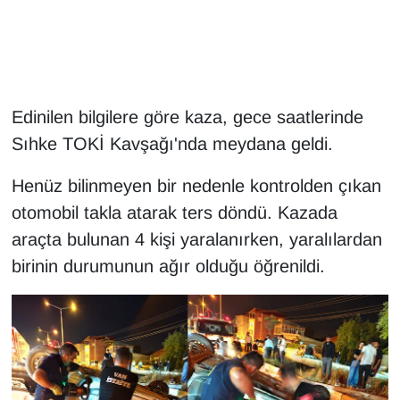
Gündem
Haber
Edinilen bilgilere göre kaza, gece saatlerinde
HABERDE İNSAN
Sıhke TOKİ Kavşağı'nda meydana geldi.
İngilizce
Henüz bilinmeyen bir nedenle kontrolden çıkan
otomobil takla atarak ters döndü. Kazada
Kadın
araçta bulunan 4 kişi yaralanırken, yaralılardan
birinin durumunun ağır olduğu öğrenildi.
Kamu Alımları
Kim Kimdir?
Kültür & Sanat