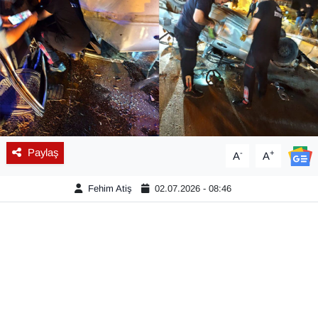
Diğer
DÜNYA
EĞİTİM
EKONOMİ
Paylaş
-
+
A
A
Eleman
Fehim Atiş
02.07.2026 - 08:46
Emlak
En çok konuşulanlar
GENEL
Güncel