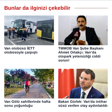
Bunlar da ilginizi çekebilir
Van otobüsü İETT
TMMOB Van Şube Başkanı
otobüsüyle çarpıştı
Ahmet Ortakçı: Van’da
otopark yetersizliği ciddi
sorun!
Van Gölü sahillerinde hafta
Bakan Gürlek: Van'da intihar
sonu yoğunluğu
süsü verilen olay aydınlatıldı