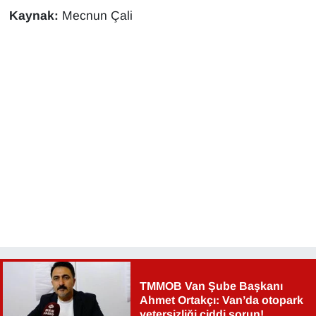
Sinema - TV
Kaynak:
Mecnun Çali
SİYASET
SPOR
TEBRİK
TEKNOLOJİ
Turizm
VAN'DA SPOR
Vasıta
TMMOB Van Şube Başkanı
YAŞAM
Ahmet Ortakçı: Van’da otopark
yetersizliği ciddi sorun!