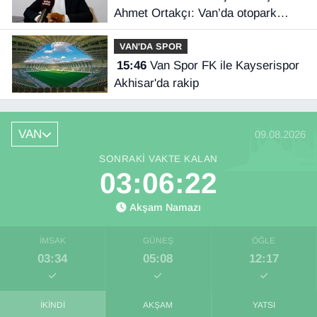
Ahmet Ortakçı: Van’da otopark
yetersizliği ciddi sorun!
VAN'DA SPOR
15:46
Van Spor FK ile Kayserispor
Akhisar'da rakip
VAN
09.08.2026
SONRAKI VAKTE KALAN
03:06:22
Akşam Namazı
İMSAK
GÜNEŞ
ÖĞLE
03:34
05:08
12:17
İKINDI
AKŞAM
YATSI