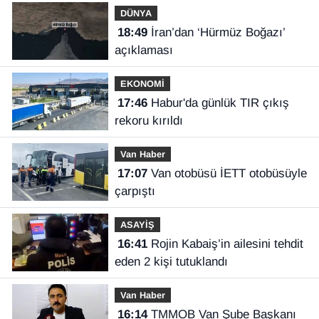
DÜNYA
18:49
İran’dan ‘Hürmüz Boğazı’
açıklaması
EKONOMİ
17:46
Habur'da günlük TIR çıkış
rekoru kırıldı
Van Haber
17:07
Van otobüsü İETT otobüsüyle
çarpıştı
ASAYİŞ
16:41
Rojin Kabaiş’in ailesini tehdit
eden 2 kişi tutuklandı
Van Haber
16:14
TMMOB Van Şube Başkanı