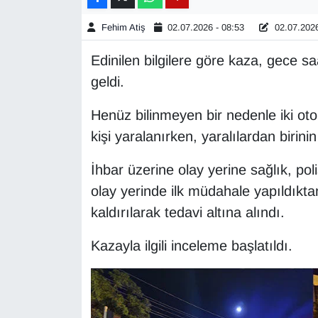
Fehim Atiş
02.07.2026 - 08:53
02.07.2026
Gündem
Edinilen bilgilere göre kaza, gece 
Haber
geldi.
HABERDE İNSAN
Henüz bilinmeyen bir nedenle iki ot
kişi yaralanırken, yaralılardan birin
İngilizce
İhbar üzerine olay yerine sağlık, polis
Kadın
olay yerinde ilk müdahale yapıldıkt
kaldırılarak tedavi altına alındı.
Kamu Alımları
Kazayla ilgili inceleme başlatıldı.
Kim Kimdir?
Kültür & Sanat