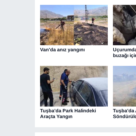
Van'da anız yangını
Uçurumdan
buzağı içi
Tuşba'da Park Halindeki
Tuşba'da 
Araçta Yangın
Söndürül