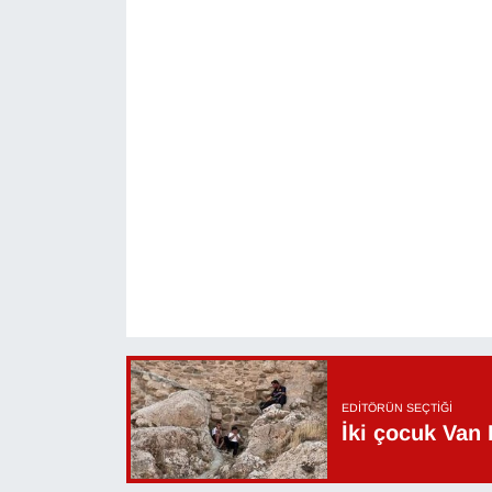
Sinema - TV
SİYASET
SPOR
TEBRİK
TEKNOLOJİ
Turizm
VAN'DA SPOR
EDITÖRÜN SEÇTIĞI
Vasıta
İki çocuk Van 
YAŞAM