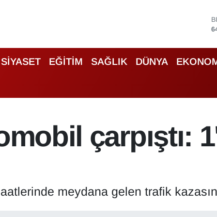
6
D
4
E
5
S
SİYASET
EĞİTİM
SAĞLIK
DÜNYA
EKONOM
6
G
6
B
1
omobil çarpıştı: 1'
aatlerinde meydana gelen trafik kazasınd