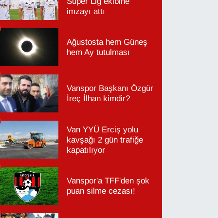
Süper Lig ekibine
imzayı attı
Ağustosta hem Güneş
hem Ay tutulması
Vanspor Başkanı Özgür
İreç İlhan kimdir?
Van YYÜ Erciş yolu
kavşağı 2 gün trafiğe
kapatılıyor
Vanspor'a TFF'den şok
puan silme cezası!