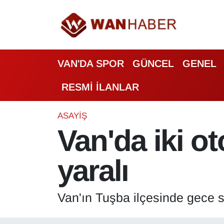
3.SAYFA
Van Nöbetçi Eczaneler
VAN'DA SPOR
GÜNCEL
GENEL
ASAYİŞ
Van Hava Durumu
RESMİ İLANLAR
BİLİM VE TEKNOLOJİ
Van Namaz Vakitleri
Biyografi
Van Trafik Yoğunluk Haritası
ASAYİŞ
Van'da iki ot
Bölge Haberleri
Süper Lig Puan Durumu ve Fikstür
yaralı
ÇEVRE
Tüm Manşetler
Deprem
Son Dakika Haberleri
Van'ın Tuşba ilçesinde gece s
Dernekler, Odalar
Haber Arşivi