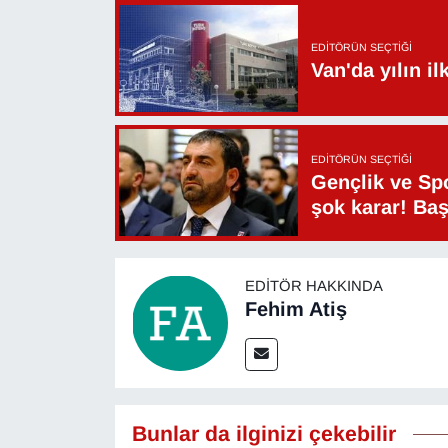
YEREL
EDITÖRÜN SEÇTIĞI
Van'da yılın i
EDITÖRÜN SEÇTIĞI
Gençlik ve Sp
şok karar! Ba
EDITÖR HAKKINDA
Fehim Atiş
Bunlar da ilginizi çekebilir