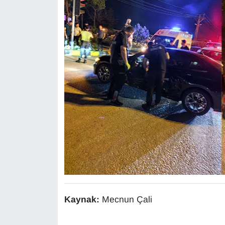
KURDÎ
MAGAZİN
MEDYA
ONE EKONOMİ
POLİTİKA
Resmi İlanlar
RÖPORTAJ
SAĞLIK
Kaynak:
Mecnun Çali
Seri İlan