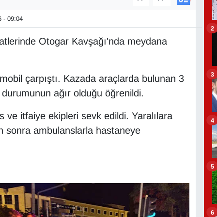
 - 09:04
2
saatlerinde Otogar Kavşağı'nda meydana
3
omobil çarpıştı. Kazada araçlarda bulunan 3
in durumunun ağır olduğu öğrenildi.
 ve itfaiye ekipleri sevk edildi. Yaralılara
4
an sonra ambulanslarla hastaneye
5
6