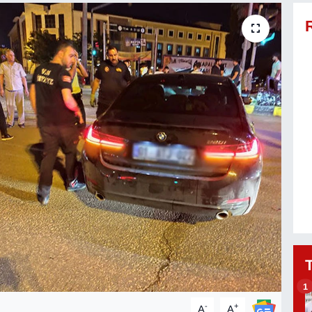
1
-
+
A
A