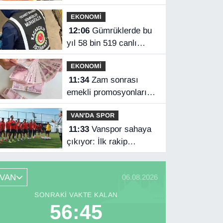
en büyük güvencesidir"
EKONOMİ
12:06
Gümrüklerde bu
yıl 58 bin 519 canlı
hayvan ele geçirildi
EKONOMİ
11:34
Zam sonrası
emekli promosyonları
güncellendi!
VAN'DA SPOR
11:33
Vanspor sahaya
çıkıyor: İlk rakip
Kayserispor
VAN
06.08.2026
SONRAKI VAKTE KALAN
56:44