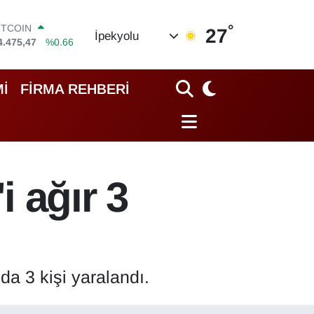
4.475,47
%0.66
°
OLAR
27
İpekyolu
7,5971
%0.05
URO
5,1336
%0.18
TERLİN
İ
FİRMA REHBERİ
4,2534
%0.22
RAM ALTIN
518.23
%0.39
İST100
3.703
%0
i ağır 3
a 3 kişi yaralandı.