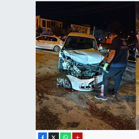
Diğer
DÜNYA
EĞİTİM
EKONOMİ
Eleman
Emlak
En çok konuşulanlar
GENEL
Güncel