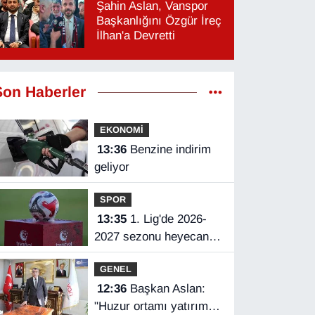
Şahin Aslan, Vanspor
Başkanlığını Özgür İreç
İlhan'a Devretti
Son Haberler
EKONOMİ
13:36
Benzine indirim
geliyor
SPOR
13:35
1. Lig'de 2026-
2027 sezonu heyecanı
yarın başlayacak
GENEL
12:36
Başkan Aslan:
"Huzur ortamı yatırımın