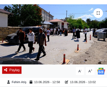
Diğer
DÜNYA
EĞİTİM
EKONOMİ
Eleman
Emlak
Paylaş
-
+
A
A
En çok konuşulanlar
Fehim Atiş
13.06.2026 - 12:58
13.06.2026 - 13:02
GENEL
Güncel