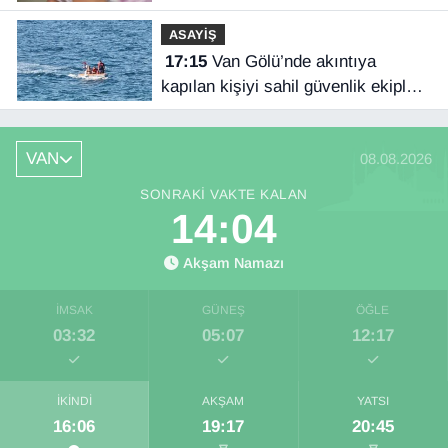
ASAYİŞ
17:15
Van Gölü’nde akıntıya
kapılan kişiyi sahil güvenlik ekipleri
kurtardı
VAN
08.08.2026
SONRAKI VAKTE KALAN
14:03
Akşam Namazı
İMSAK
GÜNEŞ
ÖĞLE
03:32
05:07
12:17
İKINDI
AKŞAM
YATSI
16:06
19:17
20:45