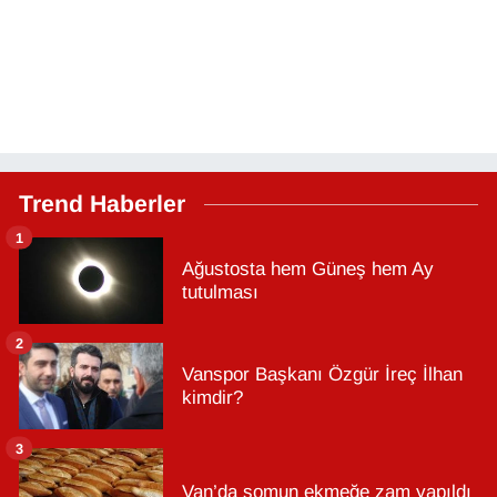
Trend Haberler
1
Ağustosta hem Güneş hem Ay
tutulması
2
Vanspor Başkanı Özgür İreç İlhan
kimdir?
3
Van’da somun ekmeğe zam yapıldı