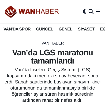
3.SAYFA
Van Nöbetçi Eczaneler
VAN'DA SPOR
GÜNCEL
GENEL
SİYASET
EĞ
ASAYİŞ
Van Hava Durumu
BİLİM VE TEKNOLOJİ
Van Namaz Vakitleri
VAN HABER
Van’da LGS maratonu
Biyografi
Van Trafik Yoğunluk Haritası
tamamlandı
Bölge Haberleri
Süper Lig Puan Durumu ve Fikstür
Van’da Liselere Geçiş Sistemi (LGS)
kapsamındaki merkezi sınav heyecanı sona
ÇEVRE
Tüm Manşetler
erdi. Sabah saatlerinde başlayan sınavın ikinci
oturumunun da tamamlanmasıyla birlikte
Deprem
Son Dakika Haberleri
öğrenciler aylar süren hazırlık sürecinin
ardından rahat bir nefes aldı.
Dernekler, Odalar
Haber Arşivi