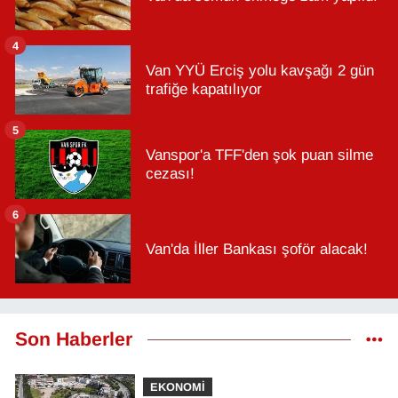
4
Van YYÜ Erciş yolu kavşağı 2 gün
trafiğe kapatılıyor
5
Vanspor'a TFF'den şok puan silme
cezası!
6
Van'da İller Bankası şoför alacak!
Son Haberler
EKONOMİ