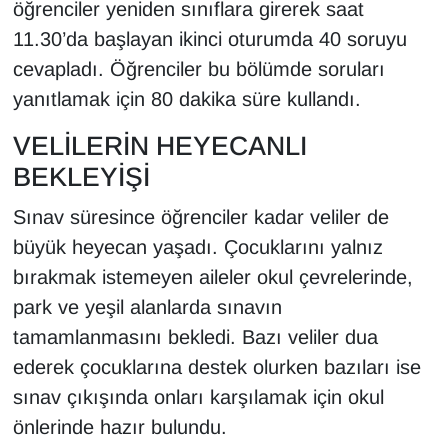
öğrenciler yeniden sınıflara girerek saat
Sinema - TV
11.30’da başlayan ikinci oturumda 40 soruyu
cevapladı. Öğrenciler bu bölümde soruları
SİYASET
yanıtlamak için 80 dakika süre kullandı.
SPOR
VELİLERİN HEYECANLI
TEBRİK
BEKLEYİŞİ
Sınav süresince öğrenciler kadar veliler de
TEKNOLOJİ
büyük heyecan yaşadı. Çocuklarını yalnız
Turizm
bırakmak istemeyen aileler okul çevrelerinde,
park ve yeşil alanlarda sınavın
VAN'DA SPOR
tamamlanmasını bekledi. Bazı veliler dua
ederek çocuklarına destek olurken bazıları ise
Vasıta
sınav çıkışında onları karşılamak için okul
önlerinde hazır bulundu.
YAŞAM