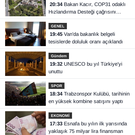
20:34
Bakan Kacır, COP31 odaklı
Hızlandırma Desteği çağrısını
açıkladı
GENEL
19:45
Van'da bakanlık belgeli
tesislerde doluluk oranı açıklandı
Gündem
19:32
UNESCO bu yıl Türkiye'yi
unuttu
SPOR
18:34
Trabzonspor Kulübü, tarihinin
en yüksek kombine satışını yaptı
EKONOMİ
17:33
Esnafa bu yılın ilk yarısında
yaklaşık 75 milyar lira finansman