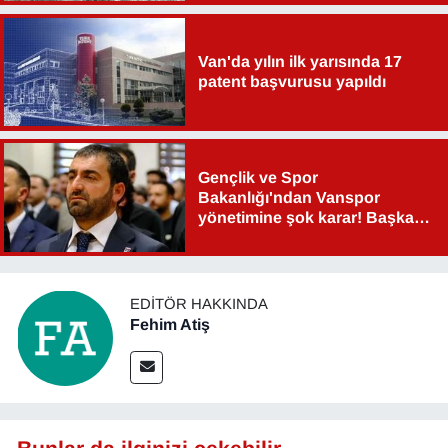
Van'da yılın ilk yarısında 17
patent başvurusu yapıldı
Gençlik ve Spor
Bakanlığı'ndan Vanspor
yönetimine şok karar! Başkan
Şahin Aslan görevden alındı!
EDITÖR HAKKINDA
Fehim Atiş