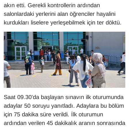
KURDÎ
akın etti. Gerekli kontrollerin ardından
salonlardaki yerlerini alan öğrenciler hayalini
MAGAZİN
kurdukları liselere yerleşebilmek için ter döktü.
MEDYA
ONE EKONOMİ
POLİTİKA
Resmi İlanlar
RÖPORTAJ
Saat 09.30’da başlayan sınavın ilk oturumunda
SAĞLIK
adaylar 50 soruyu yanıtladı. Adaylara bu bölüm
için 75 dakika süre verildi. İlk oturumun
Seri İlan
ardından verilen 45 dakikalık aranın sonrasında