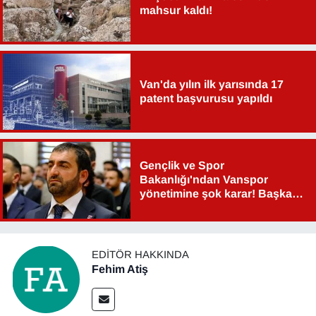
mahsur kaldı!
YEREL
Van'da yılın ilk yarısında 17
patent başvurusu yapıldı
Gençlik ve Spor
Bakanlığı'ndan Vanspor
yönetimine şok karar! Başkan
Şahin Aslan görevden alındı!
EDITÖR HAKKINDA
Fehim Atiş