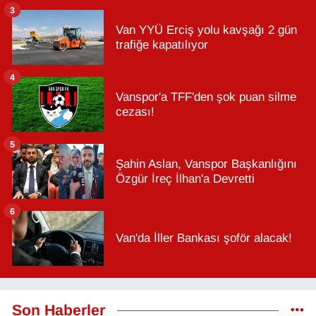
3
Van YYÜ Erciş yolu kavşağı 2 gün
trafiğe kapatılıyor
4
Vanspor'a TFF'den şok puan silme
cezası!
5
Şahin Aslan, Vanspor Başkanlığını
Özgür İreç İlhan'a Devretti
6
Van'da İller Bankası şoför alacak!
Son Haberler