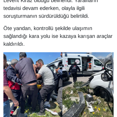
Levent Kiraz olduğu belirlendi. Yaralıların
KURDÎ
tedavisi devam ederken, olayla ilgili
MAGAZİN
soruşturmanın sürdürüldüğü belirtildi.
Öte yandan, kontrollü şekilde ulaşımın
MEDYA
sağlandığı kara yolu ise kazaya karışan araçlar
ONE EKONOMİ
kaldırıldı.
POLİTİKA
Resmi İlanlar
RÖPORTAJ
SAĞLIK
Seri İlan