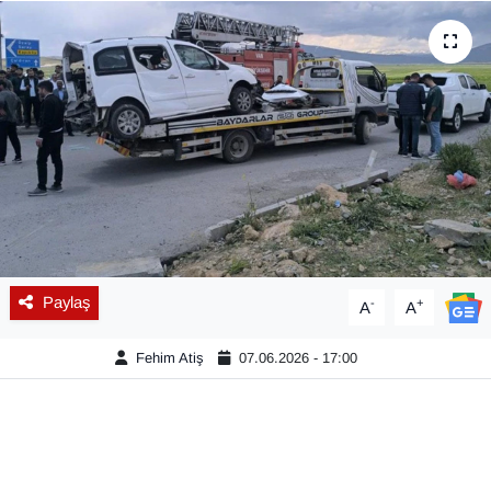
Diğer
DÜNYA
EĞİTİM
EKONOMİ
Eleman
Paylaş
-
+
A
A
Emlak
Fehim Atiş
07.06.2026 - 17:00
En çok konuşulanlar
GENEL
Güncel