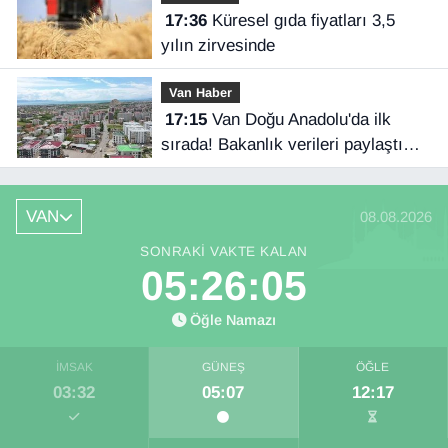
17:36
Küresel gıda fiyatları 3,5
yılın zirvesinde
Van Haber
17:15
Van Doğu Anadolu'da ilk
sırada! Bakanlık verileri paylaştı…
VAN
08.08.2026
SONRAKI VAKTE KALAN
05:26:04
Öğle Namazı
İMSAK
GÜNEŞ
ÖĞLE
03:32
05:07
12:17