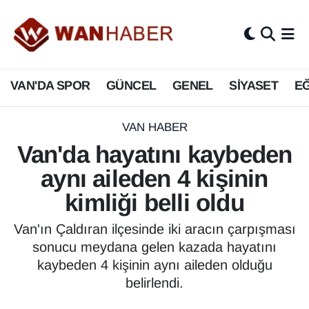
3.SAYFA
Van Nöbetçi Eczaneler
VAN'DA SPOR
GÜNCEL
GENEL
SİYASET
EĞ
ASAYİŞ
Van Hava Durumu
BİLİM VE TEKNOLOJİ
Van Namaz Vakitleri
VAN HABER
Van'da hayatını kaybeden
Biyografi
Van Trafik Yoğunluk Haritası
aynı aileden 4 kişinin
Bölge Haberleri
Süper Lig Puan Durumu ve Fikstür
kimliği belli oldu
ÇEVRE
Tüm Manşetler
Van'ın Çaldıran ilçesinde iki aracın çarpışması
sonucu meydana gelen kazada hayatını
Deprem
Son Dakika Haberleri
kaybeden 4 kişinin aynı aileden olduğu
belirlendi.
Dernekler, Odalar
Haber Arşivi