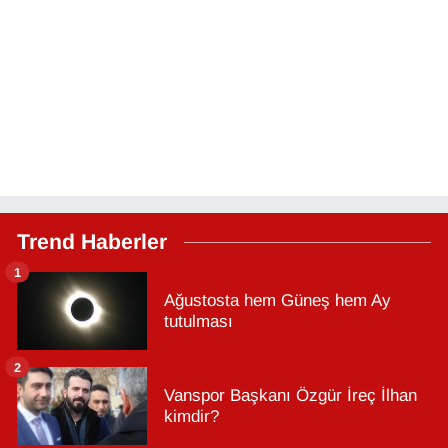
Trend Haberler
1
Ağustosta hem Güneş hem Ay
tutulması
2
Vanspor Başkanı Özgür İreç İlhan
kimdir?