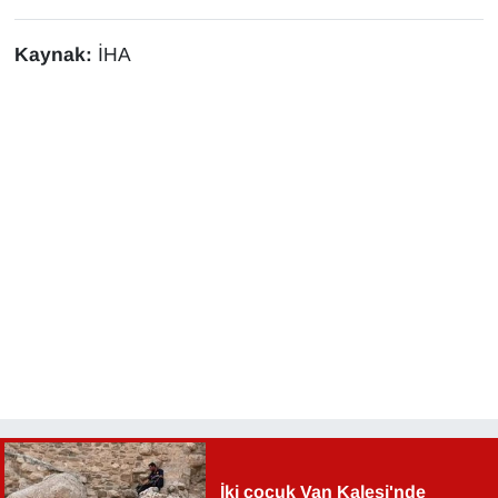
Sinema - TV
Kaynak:
İHA
SİYASET
SPOR
TEBRİK
TEKNOLOJİ
Turizm
VAN'DA SPOR
Vasıta
YAŞAM
İki çocuk Van Kalesi'nde