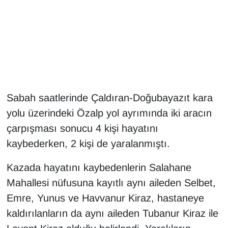
Gündem
Haber
HABERDE İNSAN
Sabah saatlerinde Çaldıran-Doğubayazıt kara
İngilizce
yolu üzerindeki Özalp yol ayrımında iki aracın
Kadın
çarpışması sonucu 4 kişi hayatını
kaybederken, 2 kişi de yaralanmıştı.
Kamu Alımları
Kazada hayatını kaybedenlerin Salahane
Kim Kimdir?
Mahallesi nüfusuna kayıtlı aynı aileden Selbet,
Emre, Yunus ve Havvanur Kiraz, hastaneye
Kültür & Sanat
kaldırılanların da aynı aileden Tubanur Kiraz ile