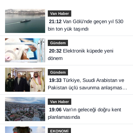
Van Haber
21:12
Van Gölü'nde geçen yıl 530
bin ton yük taşındı
Gündem
20:32
Elektronik küpede yeni
dönem
Gündem
19:33
Türkiye, Suudi Arabistan ve
Pakistan üçlü savunma anlaşması
imzaladı
Van Haber
19:06
Van'ın geleceği doğru kent
planlamasında
EKONOMİ