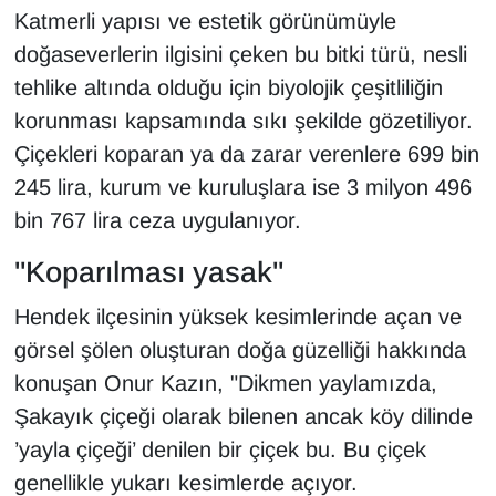
KURDÎ
Katmerli yapısı ve estetik görünümüyle
doğaseverlerin ilgisini çeken bu bitki türü, nesli
MAGAZİN
tehlike altında olduğu için biyolojik çeşitliliğin
korunması kapsamında sıkı şekilde gözetiliyor.
MEDYA
Çiçekleri koparan ya da zarar verenlere 699 bin
ONE EKONOMİ
245 lira, kurum ve kuruluşlara ise 3 milyon 496
bin 767 lira ceza uygulanıyor.
POLİTİKA
"Koparılması yasak"
Resmi İlanlar
Hendek ilçesinin yüksek kesimlerinde açan ve
RÖPORTAJ
görsel şölen oluşturan doğa güzelliği hakkında
konuşan Onur Kazın, "Dikmen yaylamızda,
SAĞLIK
Şakayık çiçeği olarak bilenen ancak köy dilinde
’yayla çiçeği’ denilen bir çiçek bu. Bu çiçek
Seri İlan
genellikle yukarı kesimlerde açıyor.