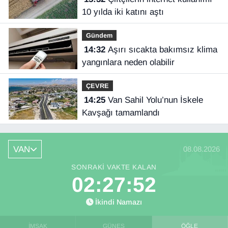
10 yılda iki katını aştı
Gündem
14:32
Aşırı sıcakta bakımsız klima
yangınlara neden olabilir
ÇEVRE
14:25
Van Sahil Yolu’nun İskele
Kavşağı tamamlandı
VAN
08.08.2026
SONRAKI VAKTE KALAN
02:27:52
İkindi Namazı
İMSAK
GÜNEŞ
ÖĞLE