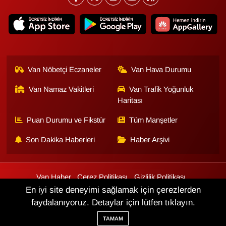
Van Nöbetçi Eczaneler
Van Hava Durumu
Van Namaz Vakitleri
Van Trafik Yoğunluk
Haritası
Puan Durumu ve Fikstür
Tüm Manşetler
Son Dakika Haberleri
Haber Arşivi
Van Haber
Çerez Politikası
Gizlilik Politikası
Üyelik Sözleşmesi
Veri Politikası
Künye
İletişim
En iyi site deneyimi sağlamak için çerezlerden
faydalanıyoruz. Detaylar için lütfen tıklayın.
Haber Yazılımı:
TE Bilişim
TAMAM