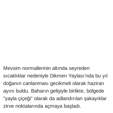
Gündem
Haber
HABERDE İNSAN
İngilizce
Kadın
Mevsim normallerinin altında seyreden
sıcaklıklar nedeniyle Dikmen Yaylası’nda bu yıl
Kamu Alımları
doğanın canlanması gecikmeli olarak haziran
Kim Kimdir?
ayını buldu. Baharın gelişiyle birlikte, bölgede
"yayla çiçeği" olarak da adlandırılan şakayıklar
Kültür & Sanat
zirve noktalarında açmaya başladı.