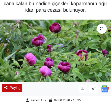
canlı kalan bu nadide çiçekleri koparmanın ağır
Diğer
idari para cezası bulunuyor.
DÜNYA
EĞİTİM
EKONOMİ
Eleman
Emlak
En çok konuşulanlar
Paylaş
-
+
A
A
GENEL
Fehim Atiş
07.06.2026 - 16:35
Güncel