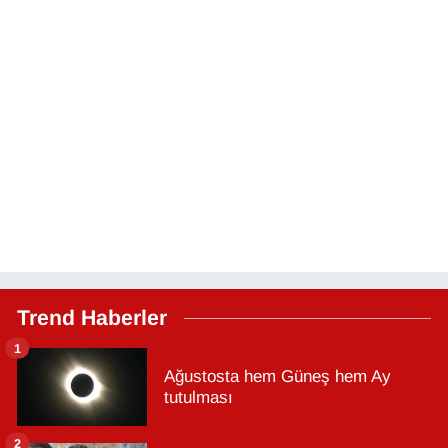
Trend Haberler
1
Ağustosta hem Güneş hem Ay
tutulması
2