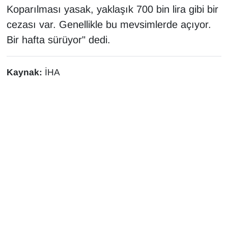
Koparılması yasak, yaklaşık 700 bin lira gibi bir
Sinema - TV
cezası var. Genellikle bu mevsimlerde açıyor.
SİYASET
Bir hafta sürüyor" dedi.
SPOR
Kaynak:
İHA
TEBRİK
TEKNOLOJİ
Turizm
VAN'DA SPOR
Vasıta
YAŞAM