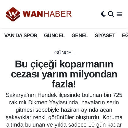
3.SAYFA
Van Nöbetçi Eczaneler
VAN'DA SPOR
GÜNCEL
GENEL
SİYASET
EĞ
ASAYİŞ
Van Hava Durumu
BİLİM VE TEKNOLOJİ
Van Namaz Vakitleri
GÜNCEL
Bu çiçeği koparmanın
Biyografi
Van Trafik Yoğunluk Haritası
cezası yarım milyondan
Bölge Haberleri
Süper Lig Puan Durumu ve Fikstür
fazla!
ÇEVRE
Tüm Manşetler
Sakarya’nın Hendek ilçesinde bulunan bin 725
rakımlı Dikmen Yaylası’nda, havaların serin
Deprem
Son Dakika Haberleri
gitmesi sebebiyle haziran ayında açan
şakayıklar renkli görüntüler oluşturdu. Koruma
Dernekler, Odalar
Haber Arşivi
altında bulunan ve yılda sadece 10 gün kadar