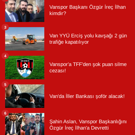
Vanspor Başkanı Özgür İreç İlhan
kimdir?
3
Van YYÜ Erciş yolu kavşağı 2 gün
trafiğe kapatılıyor
4
Vanspor'a TFF'den şok puan silme
cezası!
5
Van'da İller Bankası şoför alacak!
6
Şahin Aslan, Vanspor Başkanlığını
Özgür İreç İlhan'a Devretti