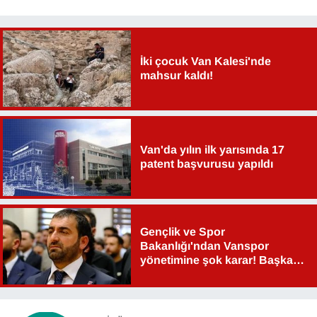
YEREL
İki çocuk Van Kalesi'nde
mahsur kaldı!
Van'da yılın ilk yarısında 17
patent başvurusu yapıldı
Gençlik ve Spor
Bakanlığı'ndan Vanspor
yönetimine şok karar! Başkan
Şahin Aslan görevden alındı!