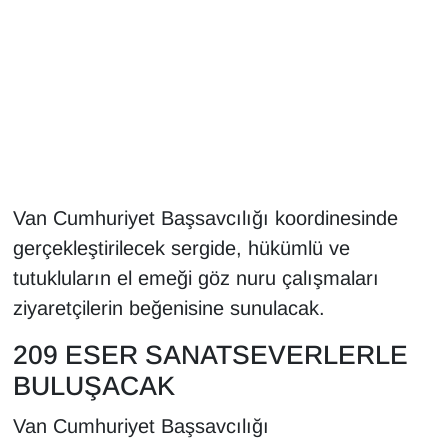
Gündem
Haber
HABERDE İNSAN
İngilizce
Van Cumhuriyet Başsavcılığı koordinesinde
gerçekleştirilecek sergide, hükümlü ve
Kadın
tutukluların el emeği göz nuru çalışmaları
Kamu Alımları
ziyaretçilerin beğenisine sunulacak.
209 ESER SANATSEVERLERLE
Kim Kimdir?
BULUŞACAK
Kültür & Sanat
Van Cumhuriyet Başsavcılığı