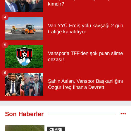
kimdir?
4
Van YYÜ Erciş yolu kavşağı 2 gün
trafiğe kapatılıyor
5
Vanspor'a TFF'den şok puan silme
cezası!
6
Şahin Aslan, Vanspor Başkanlığını
Özgür İreç İlhan'a Devretti
Son Haberler
ÇEVRE