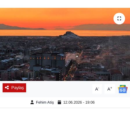
Diğer
DÜNYA
EĞİTİM
EKONOMİ
Eleman
Emlak
Paylaş
-
+
A
A
En çok konuşulanlar
Fehim Atiş
12.06.2026 - 19:06
GENEL
Güncel