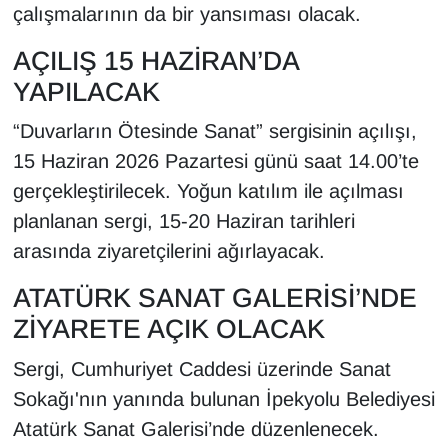
çalışmalarının da bir yansıması olacak.
Sinema - TV
AÇILIŞ 15 HAZİRAN’DA
SİYASET
YAPILACAK
SPOR
“Duvarların Ötesinde Sanat” sergisinin açılışı,
15 Haziran 2026 Pazartesi günü saat 14.00’te
TEBRİK
gerçekleştirilecek. Yoğun katılım ile açılması
planlanan sergi, 15-20 Haziran tarihleri
TEKNOLOJİ
arasında ziyaretçilerini ağırlayacak.
Turizm
ATATÜRK SANAT GALERİSİ’NDE
VAN'DA SPOR
ZİYARETE AÇIK OLACAK
Sergi, Cumhuriyet Caddesi üzerinde Sanat
Vasıta
Sokağı'nın yanında bulunan İpekyolu Belediyesi
YAŞAM
Atatürk Sanat Galerisi’nde düzenlenecek.