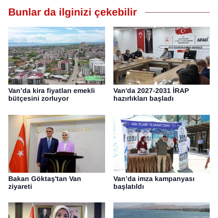
Bunlar da ilginizi çekebilir
Van’da kira fiyatları emekli
Van'da 2027-2031 İRAP
bütçesini zorluyor
hazırlıkları başladı
Bakan Göktaş'tan Van
Van’da imza kampanyası
ziyareti
başlatıldı