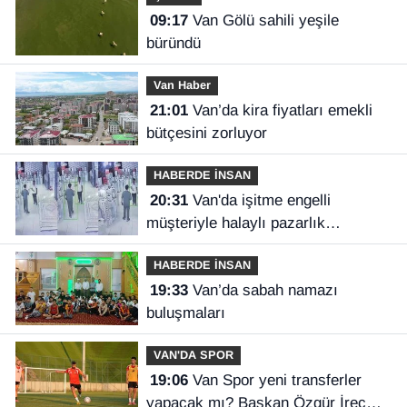
09:17
Van Gölü sahili yeşile
büründü
Van Haber
21:01
Van’da kira fiyatları emekli
bütçesini zorluyor
HABERDE İNSAN
20:31
Van'da işitme engelli
müşteriyle halaylı pazarlık
gülümsetti
HABERDE İNSAN
19:33
Van’da sabah namazı
buluşmaları
VAN'DA SPOR
19:06
Van Spor yeni transferler
yapacak mı? Başkan Özgür İreç