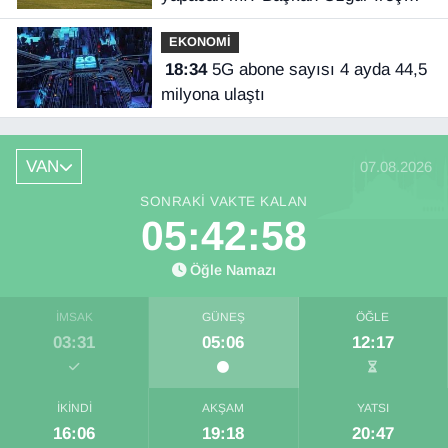
İlhan açıkladı
EKONOMİ
18:34
5G abone sayısı 4 ayda 44,5
milyona ulaştı
VAN
07.08.2026
SONRAKI VAKTE KALAN
05:42:57
Öğle Namazı
İMSAK
GÜNEŞ
ÖĞLE
03:31
05:06
12:17
İKINDI
AKŞAM
YATSI
16:06
19:18
20:47