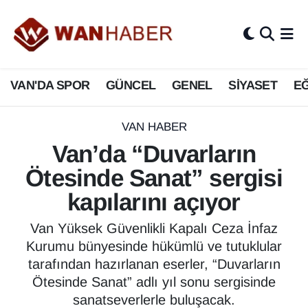
3.SAYFA
Van Nöbetçi Eczaneler
VAN'DA SPOR
GÜNCEL
GENEL
SİYASET
EĞ
ASAYİŞ
Van Hava Durumu
BİLİM VE TEKNOLOJİ
Van Namaz Vakitleri
VAN HABER
Van’da “Duvarların
Biyografi
Van Trafik Yoğunluk Haritası
Ötesinde Sanat” sergisi
Bölge Haberleri
Süper Lig Puan Durumu ve Fikstür
kapılarını açıyor
ÇEVRE
Tüm Manşetler
Van Yüksek Güvenlikli Kapalı Ceza İnfaz
Kurumu bünyesinde hükümlü ve tutuklular
Deprem
Son Dakika Haberleri
tarafından hazırlanan eserler, “Duvarların
Ötesinde Sanat” adlı yıl sonu sergisinde
Dernekler, Odalar
Haber Arşivi
sanatseverlerle buluşacak.