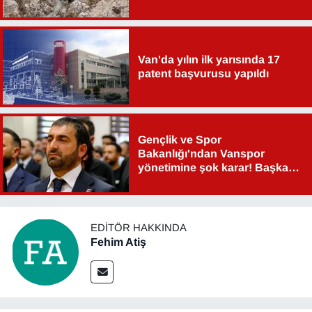
Van'da yılın ilk yarısında 17
patent başvurusu yapıldı
Gençlik ve Spor
Bakanlığı'ndan Vanspor
yönetimine şok karar! Başkan
Şahin Aslan görevden alındı!
EDITÖR HAKKINDA
Fehim Atiş