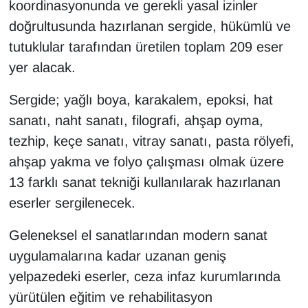
koordinasyonunda ve gerekli yasal izinler
KURDÎ
doğrultusunda hazırlanan sergide, hükümlü ve
MAGAZİN
tutuklular tarafından üretilen toplam 209 eser
yer alacak.
MEDYA
Sergide; yağlı boya, karakalem, epoksi, hat
ONE EKONOMİ
sanatı, naht sanatı, filografi, ahşap oyma,
tezhip, keçe sanatı, vitray sanatı, pasta rölyefi,
POLİTİKA
ahşap yakma ve folyo çalışması olmak üzere
Resmi İlanlar
13 farklı sanat tekniği kullanılarak hazırlanan
eserler sergilenecek.
RÖPORTAJ
Geleneksel el sanatlarından modern sanat
SAĞLIK
uygulamalarına kadar uzanan geniş
yelpazedeki eserler, ceza infaz kurumlarında
Seri İlan
yürütülen eğitim ve rehabilitasyon