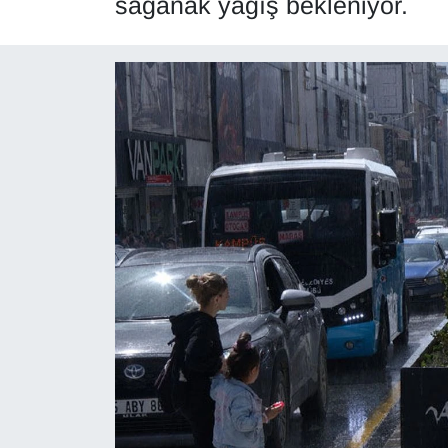
sağanak yağış bekleniyor.
Diğer
DÜNYA
EĞİTİM
EKONOMİ
Eleman
Emlak
En çok konuşulanlar
GENEL
Güncel