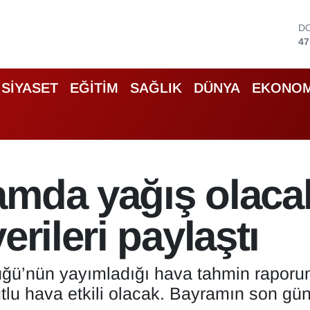
D
47
E
55
S
SİYASET
EĞİTİM
SAĞLIK
DÜNYA
EKONOM
64
G
66
B
13
B
amda yağış olaca
64
erileri paylaştı
üğü’nün yayımladığı hava tahmin rapor
lu hava etkili olacak. Bayramın son gün