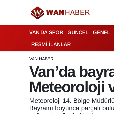
3.SAYFA
Van Nöbetçi Eczaneler
VAN'DA SPOR
GÜNCEL
GENEL
ASAYİŞ
Van Hava Durumu
RESMİ İLANLAR
BİLİM VE TEKNOLOJİ
Van Namaz Vakitleri
Biyografi
Van Trafik Yoğunluk Haritası
VAN HABER
Van’da bayr
Bölge Haberleri
Süper Lig Puan Durumu ve Fikstür
Meteoroloji v
ÇEVRE
Tüm Manşetler
Deprem
Son Dakika Haberleri
Meteoroloji 14. Bölge Müdürl
Bayramı boyunca parçalı bulut
Dernekler, Odalar
Haber Arşivi