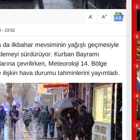
1
-
+
A
A
 - 13:52
2
a da ilkbahar mevsiminin yağışlı geçmesiyle
eklemeyi sürdürüyor. Kurban Bayramı
rına çevrilirken, Meteoroloji 14. Bölge
3
ilişkin hava durumu tahminlerini yayımladı.
4
5