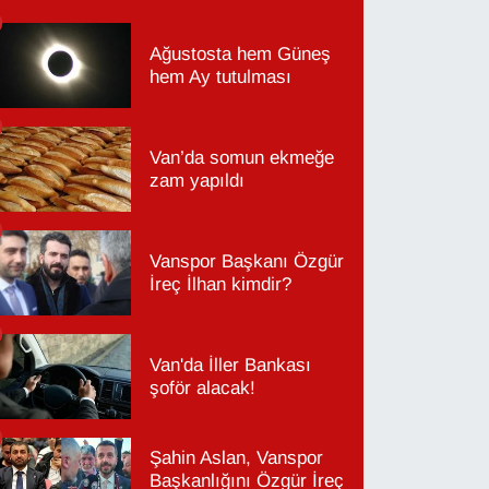
Ağustosta hem Güneş
hem Ay tutulması
Van’da somun ekmeğe
zam yapıldı
Vanspor Başkanı Özgür
İreç İlhan kimdir?
Van'da İller Bankası
şoför alacak!
Şahin Aslan, Vanspor
Başkanlığını Özgür İreç