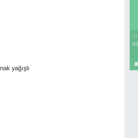
İM
03
nak yağışlı