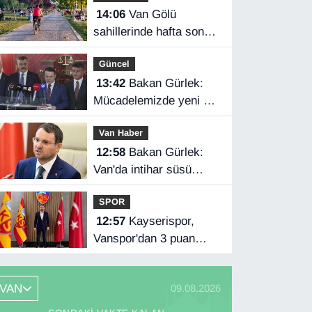
14:06
Van Gölü
sahillerinde hafta sonu
yoğunluğu
Güncel
13:42
Bakan Gürlek:
Mücadelemizde yeni bir
boyuta geçeceğiz
Van Haber
12:58
Bakan Gürlek:
Van'da intihar süsü
verilen olay aydınlatıldı
SPOR
12:57
Kayserispor,
Vanspor'dan 3 puan
istiyor
VAN
09.08.2026