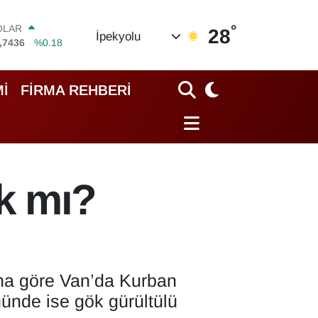
°
OLAR
28
İpekyolu
,7436
%0.18
URO
,2510
%0.32
TERLİN
İ
FİRMA REHBERİ
,4811
%0.38
RAM ALTIN
60.55
%0
İST100
.779
%-14
ITCOIN
k mı?
.840,97
%-0.15
una göre Van’da Kurban
ünde ise gök gürültülü