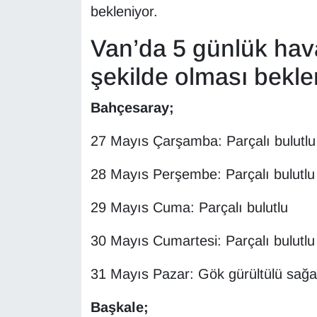
bekleniyor.
Sinema - TV
Van’da 5 günlük ha
SİYASET
şekilde olması bekle
SPOR
Bahçesaray;
TEBRİK
27 Mayıs Çarşamba: Parçalı bulutlu
TEKNOLOJİ
28 Mayıs Perşembe: Parçalı bulutlu
Turizm
29 Mayıs Cuma: Parçalı bulutlu
VAN'DA SPOR
30 Mayıs Cumartesi: Parçalı bulutlu
Vasıta
31 Mayıs Pazar: Gök gürültülü sağa
YAŞAM
Başkale;