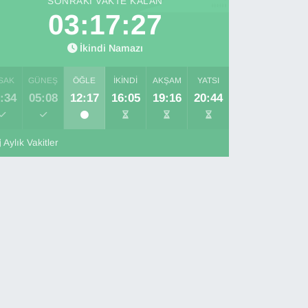
SONRAKI VAKTE KALAN
03:17:25
İkindi Namazı
SAK
GÜNEŞ
ÖĞLE
İKINDI
AKŞAM
YATSI
:34
05:08
12:17
16:05
19:16
20:44
Aylık Vakitler