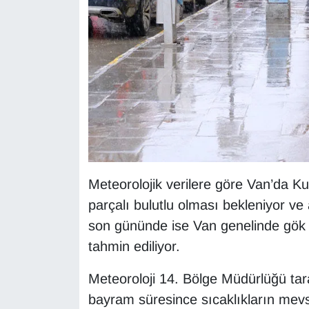
KURDÎ
MAGAZİN
MEDYA
ONE EKONOMİ
POLİTİKA
Resmi İlanlar
Meteorolojik verilere göre Van’da K
parçalı bulutlu olması bekleniyor ve
RÖPORTAJ
son gününde ise Van genelinde gök g
tahmin ediliyor.
SAĞLIK
Meteoroloji 14. Bölge Müdürlüğü ta
Seri İlan
bayram süresince sıcaklıkların mevs