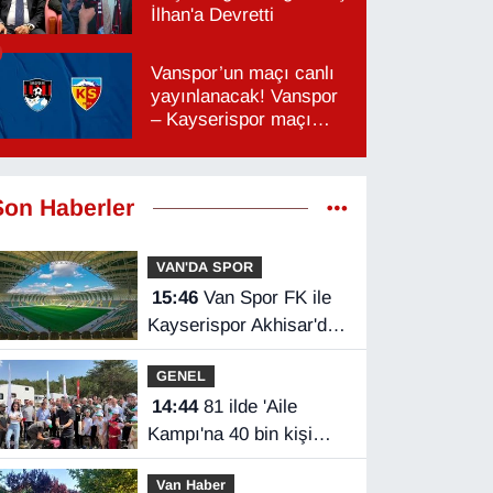
İlhan'a Devretti
Vanspor’un maçı canlı
yayınlanacak! Vanspor
– Kayserispor maçı
hangi kanalda, saat
kaçta?
Son Haberler
VAN'DA SPOR
15:46
Van Spor FK ile
Kayserispor Akhisar'da
rakip
GENEL
14:44
81 ilde 'Aile
Kampı'na 40 bin kişi
katıldı
Van Haber