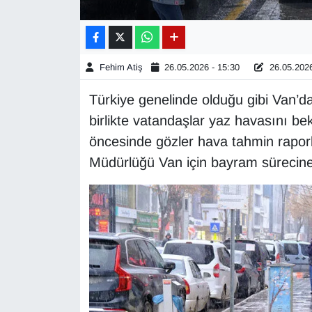
Gündem
Haber
Fehim Atiş
26.05.2026 - 15:30
26.05.2026
Türkiye genelinde olduğu gibi Van’d
HABERDE İNSAN
birlikte vatandaşlar yaz havasını b
İngilizce
öncesinde gözler hava tahmin raporla
Müdürlüğü Van için bayram sürecine 
Kadın
Kamu Alımları
Kim Kimdir?
Kültür & Sanat