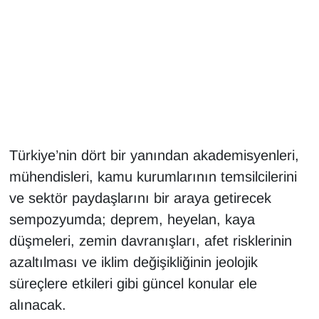
Gündem
Haber
HABERDE İNSAN
İngilizce
Türkiye’nin dört bir yanından akademisyenleri,
mühendisleri, kamu kurumlarının temsilcilerini
Kadın
ve sektör paydaşlarını bir araya getirecek
Kamu Alımları
sempozyumda; deprem, heyelan, kaya
düşmeleri, zemin davranışları, afet risklerinin
Kim Kimdir?
azaltılması ve iklim değişikliğinin jeolojik
süreçlere etkileri gibi güncel konular ele
Kültür & Sanat
alınacak.