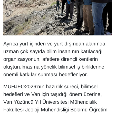
Sinema - TV
SİYASET
SPOR
Ayrıca yurt içinden ve yurt dışından alanında
TEBRİK
uzman çok sayıda bilim insanının katılacağı
TEKNOLOJİ
organizasyonun, afetlere dirençli kentlerin
oluşturulmasına yönelik bilimsel iş birliklerine
Turizm
önemli katkılar sunması hedefleniyor.
VAN'DA SPOR
MUHJEO2026’nın hazırlık süreci, bilimsel
hedefleri ve Van için taşıdığı önem üzerine,
Vasıta
Van Yüzüncü Yıl Üniversitesi Mühendislik
YAŞAM
Fakültesi Jeoloji Mühendisliği Bölümü Öğretim