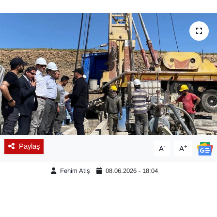
Diğer
DÜNYA
EĞİTİM
EKONOMİ
Eleman
Emlak
Paylaş
-
+
A
A
En çok konuşulanlar
Fehim Atiş
08.06.2026 - 18:04
GENEL
Güncel