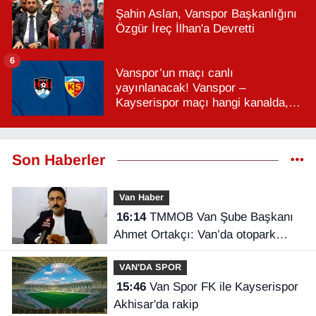
Şahin Aslan, Vanspor Başkanlığını
Özgür İreç İlhan'a Devretti
6
Vanspor’un maçı canlı
yayınlanacak! Vanspor –
Kayserispor maçı hangi kanalda,
saat kaçta?
Son Haberler
Van Haber
16:14
TMMOB Van Şube Başkanı
Ahmet Ortakçı: Van’da otopark
yetersizliği ciddi sorun!
VAN'DA SPOR
15:46
Van Spor FK ile Kayserispor
Akhisar'da rakip