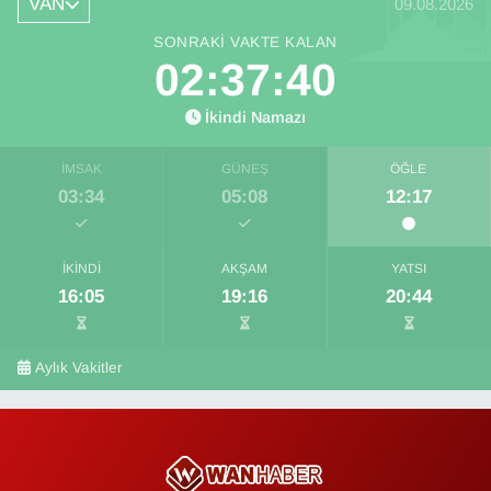
VAN
09.08.2026
SONRAKI VAKTE KALAN
02:37:38
İkindi Namazı
İMSAK
GÜNEŞ
ÖĞLE
03:34
05:08
12:17
İKINDI
AKŞAM
YATSI
16:05
19:16
20:44
Aylık Vakitler