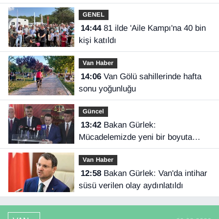
GENEL
14:44
81 ilde 'Aile Kampı'na 40 bin
kişi katıldı
Van Haber
14:06
Van Gölü sahillerinde hafta
sonu yoğunluğu
Güncel
13:42
Bakan Gürlek:
Mücadelemizde yeni bir boyuta
geçeceğiz
Van Haber
12:58
Bakan Gürlek: Van'da intihar
süsü verilen olay aydınlatıldı