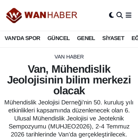
3.SAYFA
Van Nöbetçi Eczaneler
VAN'DA SPOR
GÜNCEL
GENEL
SİYASET
EĞ
ASAYİŞ
Van Hava Durumu
BİLİM VE TEKNOLOJİ
Van Namaz Vakitleri
VAN HABER
Van, Mühendislik
Biyografi
Van Trafik Yoğunluk Haritası
Jeolojisinin bilim merkezi
Bölge Haberleri
Süper Lig Puan Durumu ve Fikstür
olacak
ÇEVRE
Tüm Manşetler
Mühendislik Jeolojisi Derneği’nin 50. kuruluş yılı
etkinlikleri kapsamında düzenlenecek olan 6.
Deprem
Son Dakika Haberleri
Ulusal Mühendislik Jeolojisi ve Jeoteknik
Sempozyumu (MUHJEO2026), 2-4 Temmuz
Dernekler, Odalar
Haber Arşivi
2026 tarihlerinde Van’da gerçekleştirilecek.