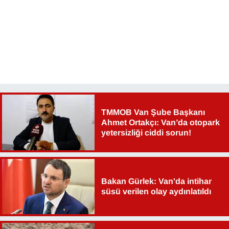
TMMOB Van Şube Başkanı
Ahmet Ortakçı: Van’da otopark
yetersizliği ciddi sorun!
Bakan Gürlek: Van'da intihar
süsü verilen olay aydınlatıldı