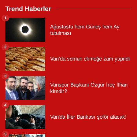
Trend Haberler
1
Ağustosta hem Güneş hem Ay
tutulması
2
Van’da somun ekmeğe zam yapıldı
3
Vanspor Başkanı Özgür İreç İlhan
kimdir?
4
Van'da İller Bankası şoför alacak!
5