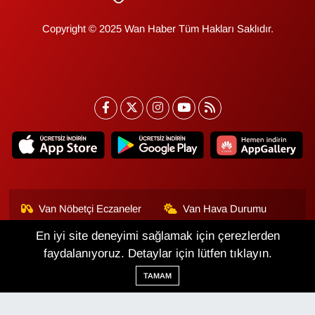
Copyright © 2025 Wan Haber Tüm Hakları Saklıdır.
Van Nöbetçi Eczaneler
Van Hava Durumu
En iyi site deneyimi sağlamak için çerezlerden
Van Namaz Vakitleri
Van Trafik Yoğunluk
Haritası
faydalanıyoruz. Detaylar için lütfen tıklayın.
TAMAM
Puan Durumu ve Fikstür
Tüm Manşetler
Son Dakika Haberleri
Haber Arşivi