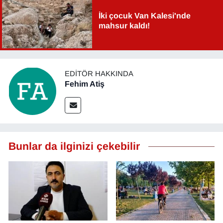
İki çocuk Van Kalesi'nde
mahsur kaldı!
EDITÖR HAKKINDA
Fehim Atiş
Bunlar da ilginizi çekebilir