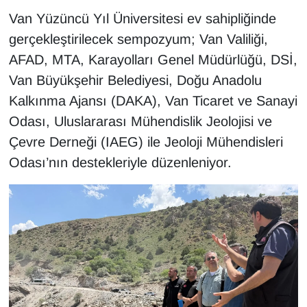
KURDÎ
Van Yüzüncü Yıl Üniversitesi ev sahipliğinde
gerçekleştirilecek sempozyum; Van Valiliği,
MAGAZİN
AFAD, MTA, Karayolları Genel Müdürlüğü, DSİ,
MEDYA
Van Büyükşehir Belediyesi, Doğu Anadolu
Kalkınma Ajansı (DAKA), Van Ticaret ve Sanayi
ONE EKONOMİ
Odası, Uluslararası Mühendislik Jeolojisi ve
Çevre Derneği (IAEG) ile Jeoloji Mühendisleri
POLİTİKA
Odası’nın destekleriyle düzenleniyor.
Resmi İlanlar
RÖPORTAJ
SAĞLIK
Seri İlan