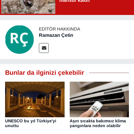
mahsur kaldı!
EDITÖR HAKKINDA
Ramazan Çetin
Bunlar da ilginizi çekebilir
UNESCO bu yıl Türkiye'yi
Aşırı sıcakta bakımsız klima
unuttu
yangınlara neden olabilir