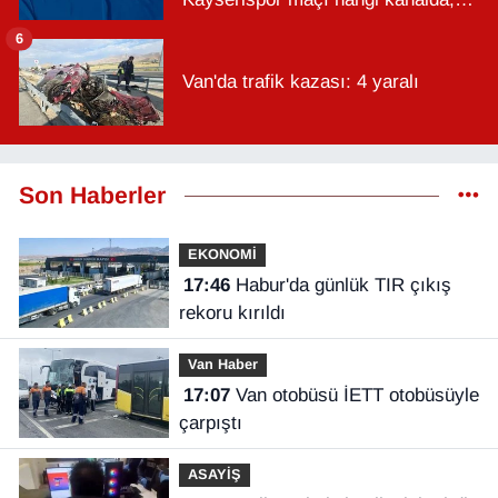
saat kaçta?
6
Van'da trafik kazası: 4 yaralı
Son Haberler
EKONOMİ
17:46
Habur'da günlük TIR çıkış
rekoru kırıldı
Van Haber
17:07
Van otobüsü İETT otobüsüyle
çarpıştı
ASAYİŞ