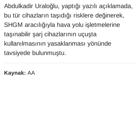
Sinema - TV
Abdulkadir Uraloğlu, yaptığı yazılı açıklamada,
bu tür cihazların taşıdığı risklere değinerek,
SİYASET
SHGM aracılığıyla hava yolu işletmelerine
taşınabilir şarj cihazlarının uçuşta
SPOR
kullanılmasının yasaklanması yönünde
tavsiyede bulunmuştu.
TEBRİK
TEKNOLOJİ
Kaynak:
AA
Turizm
VAN'DA SPOR
Vasıta
YAŞAM