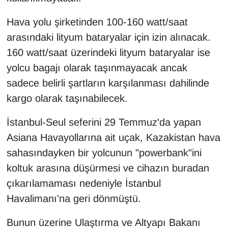
KURDÎ
Hava yolu şirketinden 100-160 watt/saat
MAGAZİN
arasındaki lityum bataryalar için izin alınacak.
160 watt/saat üzerindeki lityum bataryalar ise
MEDYA
yolcu bagajı olarak taşınmayacak ancak
ONE EKONOMİ
sadece belirli şartların karşılanması dahilinde
kargo olarak taşınabilecek.
POLİTİKA
İstanbul-Seul seferini 29 Temmuz'da yapan
Resmi İlanlar
Asiana Havayollarına ait uçak, Kazakistan hava
sahasındayken bir yolcunun "powerbank"ini
RÖPORTAJ
koltuk arasına düşürmesi ve cihazın buradan
çıkarılamaması nedeniyle İstanbul
SAĞLIK
Havalimanı'na geri dönmüştü.
Seri İlan
Bunun üzerine Ulaştırma ve Altyapı Bakanı