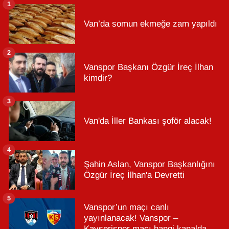
1
Van’da somun ekmeğe zam yapıldı
2
Vanspor Başkanı Özgür İreç İlhan
kimdir?
3
Van'da İller Bankası şoför alacak!
4
Şahin Aslan, Vanspor Başkanlığını
Özgür İreç İlhan'a Devretti
5
Vanspor’un maçı canlı
yayınlanacak! Vanspor –
Kayserispor maçı hangi kanalda,