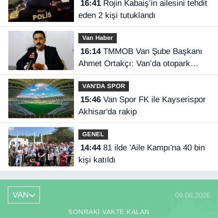
16:41
Rojin Kabaiş’in ailesini tehdit
eden 2 kişi tutuklandı
Van Haber
16:14
TMMOB Van Şube Başkanı
Ahmet Ortakçı: Van’da otopark
yetersizliği ciddi sorun!
VAN'DA SPOR
15:46
Van Spor FK ile Kayserispor
Akhisar'da rakip
GENEL
14:44
81 ilde 'Aile Kampı'na 40 bin
kişi katıldı
VAN
09.08.2026
SONRAKI VAKTE KALAN