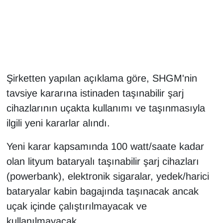
Gündem
Haber
HABERDE İNSAN
Şirketten yapılan açıklama göre, SHGM'nin
tavsiye kararına istinaden taşınabilir şarj
İngilizce
cihazlarının uçakta kullanımı ve taşınmasıyla
ilgili yeni kararlar alındı.
Kadın
Yeni karar kapsamında 100 watt/saate kadar
Kamu Alımları
olan lityum bataryalı taşınabilir şarj cihazları
Kim Kimdir?
(powerbank), elektronik sigaralar, yedek/harici
bataryalar kabin bagajında taşınacak ancak
Kültür & Sanat
uçak içinde çalıştırılmayacak ve
kullanılmayacak.