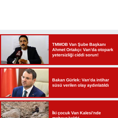
YEREL
TMMOB Van Şube Başkanı
Ahmet Ortakçı: Van’da otopark
yetersizliği ciddi sorun!
Bakan Gürlek: Van'da intihar
süsü verilen olay aydınlatıldı
İki çocuk Van Kalesi'nde