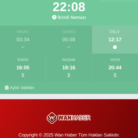
22:08
İkindi Namazı
İMSAK
GÜNEŞ
ÖĞLE
03:34
05:08
12:17
İKINDI
AKŞAM
YATSI
16:05
19:16
20:44
Aylık Vakitler
Copyright © 2025 Wan Haber Tüm Hakları Saklıdır.