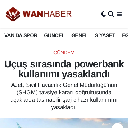
3.SAYFA
Van Nöbetçi Eczaneler
VAN'DA SPOR
GÜNCEL
GENEL
SİYASET
EĞ
ASAYİŞ
Van Hava Durumu
BİLİM VE TEKNOLOJİ
Van Namaz Vakitleri
GÜNDEM
Uçuş sırasında powerbank
Biyografi
Van Trafik Yoğunluk Haritası
kullanımı yasaklandı
Bölge Haberleri
Süper Lig Puan Durumu ve Fikstür
AJet, Sivil Havacılık Genel Müdürlüğü’nün
(SHGM) tavsiye kararı doğrultusunda
ÇEVRE
Tüm Manşetler
uçaklarda taşınabilir şarj cihazı kullanımını
yasakladı.
Deprem
Son Dakika Haberleri
Dernekler, Odalar
Haber Arşivi