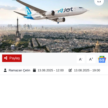
Diğer
DÜNYA
EĞİTİM
EKONOMİ
Eleman
Paylaş
-
+
A
A
Emlak
Ramazan Çetin
13.08.2025 - 12:00
13.08.2025 - 19:00
En çok konuşulanlar
GENEL
Güncel