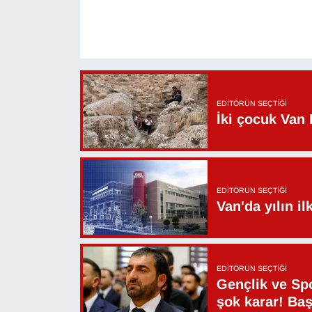
EDITÖRÜN SEÇTIĞI
İki çocuk Van 
EDITÖRÜN SEÇTIĞI
Van'da yılın i
EDITÖRÜN SEÇTIĞI
Gençlik ve Sp
şok karar! Ba