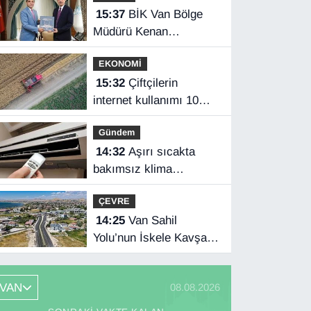
15:37
BİK Van Bölge
Müdürü Kenan
Tokgöz’den Hakkâri
EKONOMİ
ziyareti
15:32
Çiftçilerin
internet kullanımı 10
yılda iki katını aştı
Gündem
14:32
Aşırı sıcakta
bakımsız klima
yangınlara neden olabilir
ÇEVRE
14:25
Van Sahil
Yolu’nun İskele Kavşağı
tamamlandı
VAN
08.08.2026