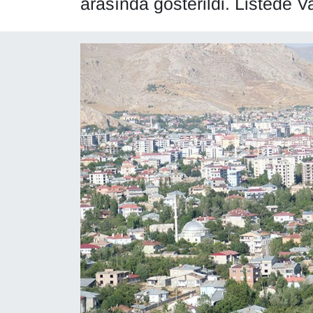
arasında gösterildi. Listede Va
Diğer
DÜNYA
EĞİTİM
EKONOMİ
Eleman
Emlak
En çok konuşulanlar
GENEL
Güncel