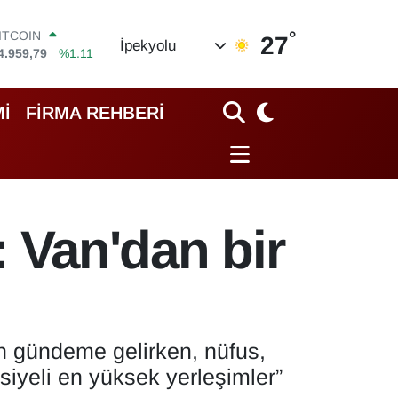
°
OLAR
27
İpekyolu
7,7436
%0.18
EURO
5,2510
%0.32
TERLİN
İ
FİRMA REHBERİ
4,4811
%0.38
RAM ALTIN
660.55
%0.03
İST100
3.779
%-14
ITCOIN
r: Van'dan bir
4.959,79
%1.11
en gündeme gelirken, nüfus,
siyeli en yüksek yerleşimler”