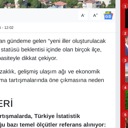
1
-
+
A
A
 - 12:02
2
n gündeme gelen “yeni iller oluşturulacak
statüsü beklentisi içinde olan birçok ilçe,
siteyle dikkat çekiyor.
3
uzaklık, gelişmiş ulaşım ağı ve ekonomik
 il olma tartışmalarında öne çıkmasına neden
4
ERİ
5
rtışmalarda, Türkiye İstatistik
 bazı temel ölçütler referans alınıyor: