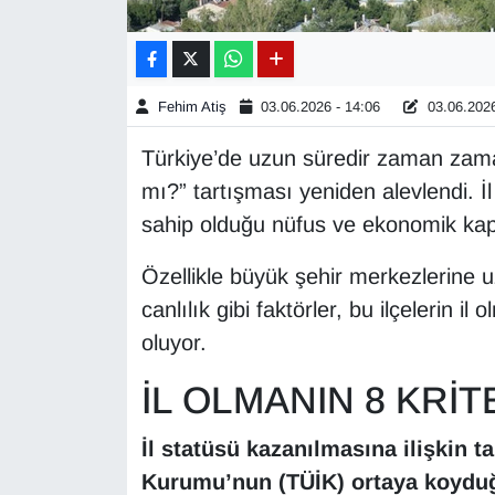
Gündem
Haber
Fehim Atiş
03.06.2026 - 14:06
03.06.2026
Türkiye’de uzun süredir zaman zama
HABERDE İNSAN
mı?” tartışması yeniden alevlendi. İl 
İngilizce
sahip olduğu nüfus ve ekonomik kapa
Özellikle büyük şehir merkezlerine 
Kadın
canlılık gibi faktörler, bu ilçelerin
Kamu Alımları
oluyor.
Kim Kimdir?
İL OLMANIN 8 KRİT
Kültür & Sanat
İl statüsü kazanılmasına ilişkin ta
Kurumu’nun (TÜİK) ortaya koyduğu