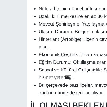
KURDÎ
Nüfus: İlçenin güncel nüfusunun
MAGAZİN
Uzaklık: İl merkezine en az 30 
Mevcut Şehirleşme: Yapılaşma ve
MEDYA
Ulaşım Durumu: Bölgenin ulaşım 
ONE EKONOMİ
Hinterlant (Artbölge): İlçenin çe
alanı.
POLİTİKA
Ekonomik Çeşitlilik: Ticari kapas
Eğitim Durumu: Okullaşma oranı, 
Resmi İlanlar
Sosyal ve Kültürel Gelişmişlik: S
RÖPORTAJ
hizmet yeterliliği.
Bu çerçevede bazı ilçeler, mevcu
SAĞLIK
görünümünde değerlendiriliyor.
Seri İlan
İL OLMASI BEKLEN