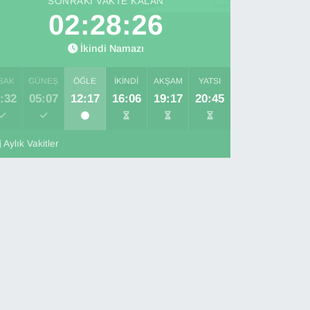
SONRAKI VAKTE KALAN
02:28:25
İkindi Namazı
SAK
GÜNEŞ
ÖĞLE
İKINDI
AKŞAM
YATSI
:32
05:07
12:17
16:06
19:17
20:45
Aylık Vakitler