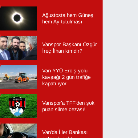
Ağustosta hem Güneş
hem Ay tutulması
Vanspor Başkanı Özgür
İreç İlhan kimdir?
Van YYÜ Erciş yolu
kavşağı 2 gün trafiğe
kapatılıyor
Vanspor'a TFF'den şok
puan silme cezası!
Van'da İller Bankası