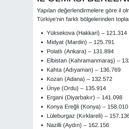
Sinema - TV
Yapılan değerlendirmelere göre il ol
Türkiye’nin farklı bölgelerinden topl
SİYASET
Yüksekova (Hakkari) – 121.314
SPOR
Midyat (Mardin) – 125.791
TEBRİK
Polatlı (Ankara) – 131.894
Elbistan (Kahramanmaraş) – 13
TEKNOLOJİ
Kahta (Adıyaman) – 136.769
Turizm
Kozan (Adana) – 132.572
Ünye (Ordu) – 135.914
VAN'DA SPOR
Ergani (Diyarbakır) – 141.098
Konya Ereğli (Konya) – 158.010
Vasıta
Lüleburgaz (Kırklareli) – 157.13
YAŞAM
Nazilli (Aydın) – 162.156