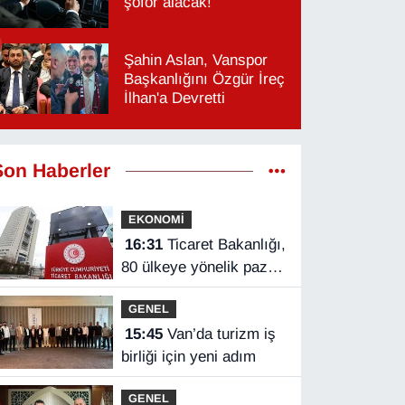
şoför alacak!
Şahin Aslan, Vanspor
Başkanlığını Özgür İreç
İlhan'a Devretti
Son Haberler
EKONOMİ
16:31
Ticaret Bakanlığı,
80 ülkeye yönelik pazar
araştırması hazırladı
GENEL
15:45
Van’da turizm iş
birliği için yeni adım
GENEL