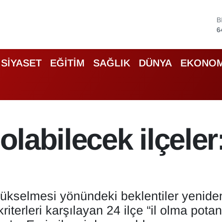
D
4
5
S
SİYASET
EĞİTİM
SAĞLIK
DÜNYA
EKONOM
6
G
6
B
1
B
 olabilecek ilçele
6
 yükselmesi yönündeki beklentiler yenid
terleri karşılayan 24 ilçe “il olma potan