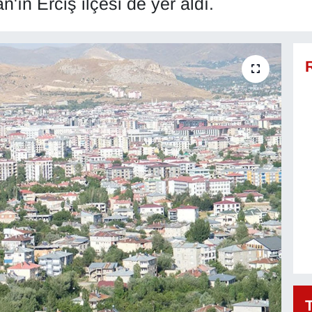
n'ın Erciş ilçesi de yer aldı.