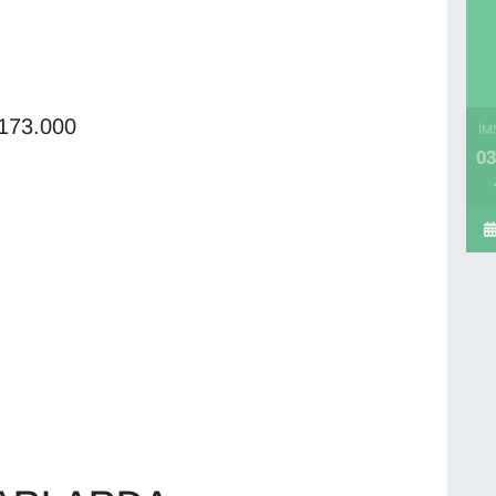
 173.000
İM
03