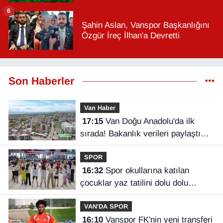
6
Şahin Aslan, Vanspor Başkanlığını
Özgür İreç İlhan'a Devretti
Son Haberler
Van Haber
17:15
Van Doğu Anadolu'da ilk
sırada! Bakanlık verileri paylaştı…
SPOR
16:32
Spor okullarına katılan
çocuklar yaz tatilini dolu dolu
geçiriyor
VAN'DA SPOR
16:10
Vanspor FK'nin yeni transferi