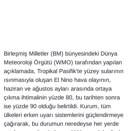
Gündem
Haber
HABERDE İNSAN
Birleşmiş Milletler (BM) bünyesindeki Dünya
İngilizce
Meteoroloji Örgütü (WMO) tarafından yapılan
açıklamada, Tropikal Pasifik'te yüzey sularının
Kadın
ısınmasıyla oluşan El Nino hava olayının,
Kamu Alımları
haziran ve ağustos ayları arasında ortaya
çıkma ihtimalinin yüzde 80, bu tarihten sonra
Kim Kimdir?
ise yüzde 90 olduğu belirtildi. Kurum, tüm
ülkeleri erken uyarı sistemlerini güçlendirmeye
Kültür & Sanat
çağırarak, bu durumun neredeyse her yerde