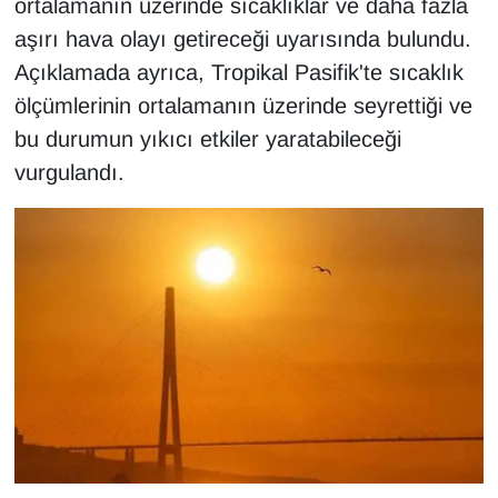
ortalamanın üzerinde sıcaklıklar ve daha fazla
KURDÎ
aşırı hava olayı getireceği uyarısında bulundu.
MAGAZİN
Açıklamada ayrıca, Tropikal Pasifik'te sıcaklık
ölçümlerinin ortalamanın üzerinde seyrettiği ve
MEDYA
bu durumun yıkıcı etkiler yaratabileceği
vurgulandı.
ONE EKONOMİ
POLİTİKA
Resmi İlanlar
RÖPORTAJ
SAĞLIK
Seri İlan