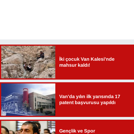
İki çocuk Van Kalesi'nde
mahsur kaldı!
Van'da yılın ilk yarısında 17
patent başvurusu yapıldı
Gençlik ve Spor