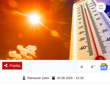
Diğer
DÜNYA
EĞİTİM
EKONOMİ
Eleman
Paylaş
-
+
A
A
Emlak
Ramazan Çetin
03.06.2026 - 13:29
En çok konuşulanlar
GENEL
Güncel