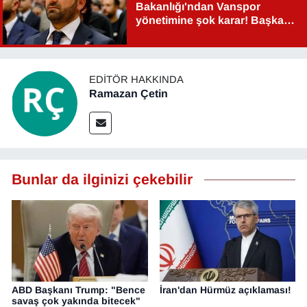
Bakanlığı'ndan Vanspor
yönetimine şok karar! Başkan
Şahin Aslan görevden alındı!
EDITÖR HAKKINDA
Ramazan Çetin
Bunlar da ilginizi çekebilir
ABD Başkanı Trump: "Bence
İran'dan Hürmüz açıklaması!
savaş çok yakında bitecek"