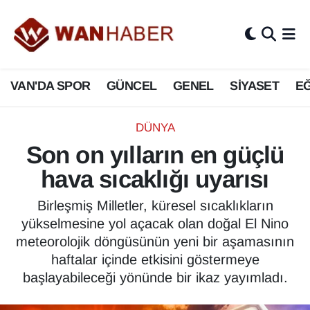
3.SAYFA
Van Nöbetçi Eczaneler
VAN'DA SPOR
GÜNCEL
GENEL
SİYASET
EĞ
ASAYİŞ
Van Hava Durumu
BİLİM VE TEKNOLOJİ
Van Namaz Vakitleri
DÜNYA
Son on yılların en güçlü
Biyografi
Van Trafik Yoğunluk Haritası
hava sıcaklığı uyarısı
Bölge Haberleri
Süper Lig Puan Durumu ve Fikstür
Birleşmiş Milletler, küresel sıcaklıkların
yükselmesine yol açacak olan doğal El Nino
ÇEVRE
Tüm Manşetler
meteorolojik döngüsünün yeni bir aşamasının
haftalar içinde etkisini göstermeye
Deprem
Son Dakika Haberleri
başlayabileceği yönünde bir ikaz yayımladı.
Dernekler, Odalar
Haber Arşivi