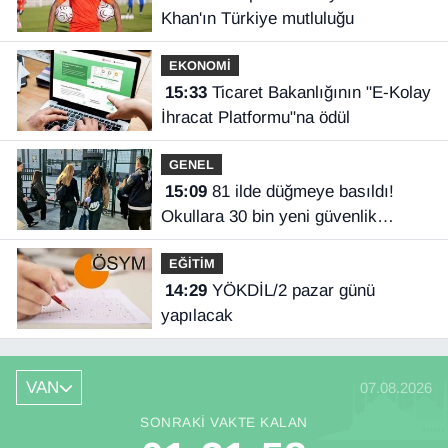
Khan'ın Türkiye mutluluğu
EKONOMİ
15:33
Ticaret Bakanlığının "E-Kolay
İhracat Platformu"na ödül
GENEL
15:09
81 ilde düğmeye basıldı!
Okullara 30 bin yeni güvenlik
görevlisi
EĞİTİM
14:29
YÖKDİL/2 pazar günü
yapılacak
VAN
07.08.2026
SONRAKI VAKTE KALAN