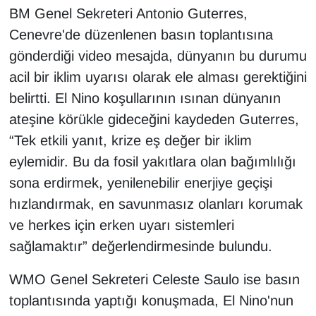
Sinema - TV
BM Genel Sekreteri Antonio Guterres,
Cenevre'de düzenlenen basın toplantısına
SİYASET
gönderdiği video mesajda, dünyanın bu durumu
acil bir iklim uyarısı olarak ele alması gerektiğini
SPOR
belirtti. El Nino koşullarının ısınan dünyanın
ateşine körükle gideceğini kaydeden Guterres,
TEBRİK
“Tek etkili yanıt, krize eş değer bir iklim
TEKNOLOJİ
eylemidir. Bu da fosil yakıtlara olan bağımlılığı
sona erdirmek, yenilenebilir enerjiye geçişi
Turizm
hızlandırmak, en savunmasız olanları korumak
ve herkes için erken uyarı sistemleri
VAN'DA SPOR
sağlamaktır” değerlendirmesinde bulundu.
Vasıta
WMO Genel Sekreteri Celeste Saulo ise basın
toplantısında yaptığı konuşmada, El Nino'nun
YAŞAM