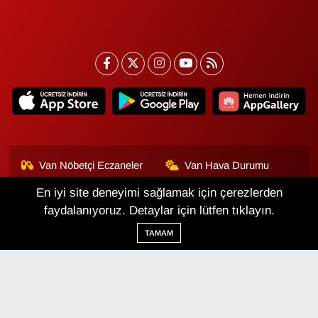
Van Nöbetçi Eczaneler
Van Hava Durumu
En iyi site deneyimi sağlamak için çerezlerden
Van Namaz Vakitleri
Van Trafik Yoğunluk
Haritası
faydalanıyoruz. Detaylar için lütfen tıklayın.
TAMAM
Puan Durumu ve Fikstür
Tüm Manşetler
Son Dakika Haberleri
Haber Arşivi
Van Haber
Çerez Politikası
Gizlilik Politikası