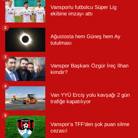
Vansporlu futbolcu Süper Lig
ekibine imzayı attı
2
Ağustosta hem Güneş hem Ay
tutulması
3
Vanspor Başkanı Özgür İreç İlhan
kimdir?
4
Van YYÜ Erciş yolu kavşağı 2 gün
trafiğe kapatılıyor
5
Vanspor'a TFF'den şok puan silme
cezası!