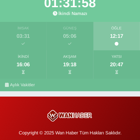
01:31:57
İkindi Namazı
İMSAK
GÜNEŞ
ÖĞLE
03:31
05:06
12:17
İKINDI
AKŞAM
YATSI
16:06
19:18
20:47
Aylık Vakitler
Copyright © 2025 Wan Haber Tüm Hakları Saklıdır.