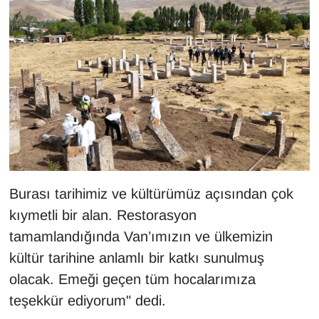
Sinema - TV
SİYASET
SPOR
TEBRİK
TEKNOLOJİ
Burası tarihimiz ve kültürümüz açısından çok
Turizm
kıymetli bir alan. Restorasyon
VAN'DA SPOR
tamamlandığında Van’ımızın ve ülkemizin
kültür tarihine anlamlı bir katkı sunulmuş
Vasıta
olacak. Emeği geçen tüm hocalarımıza
teşekkür ediyorum" dedi.
YAŞAM