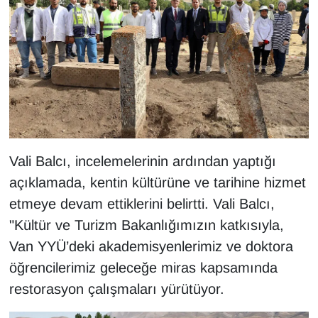
KURDÎ
MAGAZİN
MEDYA
ONE EKONOMİ
POLİTİKA
Vali Balcı, incelemelerinin ardından yaptığı
açıklamada, kentin kültürüne ve tarihine hizmet
Resmi İlanlar
etmeye devam ettiklerini belirtti. Vali Balcı,
RÖPORTAJ
"Kültür ve Turizm Bakanlığımızın katkısıyla,
Van YYÜ’deki akademisyenlerimiz ve doktora
SAĞLIK
öğrencilerimiz geleceğe miras kapsamında
restorasyon çalışmaları yürütüyor.
Seri İlan