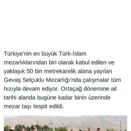
Gündem
Haber
HABERDE İNSAN
Türkiye’nin en büyük Türk-İslam
İngilizce
mezarlıklarından biri olarak kabul edilen ve
yaklaşık 50 bin metrekarelik alana yayılan
Kadın
Gevaş Selçuklu Mezarlığı’nda çalışmalar tüm
Kamu Alımları
hızıyla devam ediyor. Ortaçağ dönemine ait
tarihi alanda bugüne kadar binin üzerinde
Kim Kimdir?
mezar taşı tespit edildi.
Kültür & Sanat