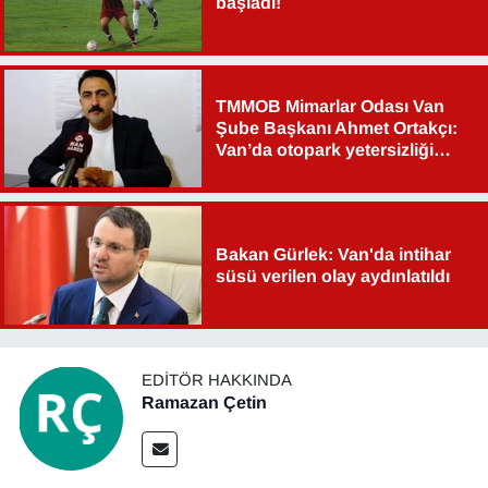
başladı!
TMMOB Mimarlar Odası Van
Şube Başkanı Ahmet Ortakçı:
Van’da otopark yetersizliği
ciddi sorun!
Bakan Gürlek: Van'da intihar
süsü verilen olay aydınlatıldı
EDITÖR HAKKINDA
Ramazan Çetin