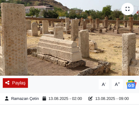
Diğer
DÜNYA
EĞİTİM
EKONOMİ
Eleman
Paylaş
-
+
A
A
Emlak
Ramazan Çetin
13.08.2025 - 02:00
13.08.2025 - 09:00
En çok konuşulanlar
GENEL
Güncel