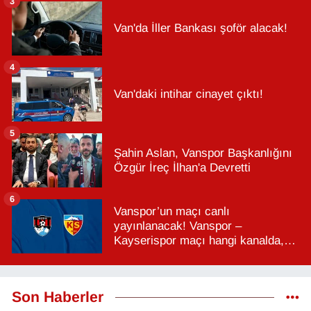
3
Van'da İller Bankası şoför alacak!
4
Van'daki intihar cinayet çıktı!
5
Şahin Aslan, Vanspor Başkanlığını
Özgür İreç İlhan'a Devretti
6
Vanspor’un maçı canlı
yayınlanacak! Vanspor –
Kayserispor maçı hangi kanalda,
saat kaçta?
Son Haberler