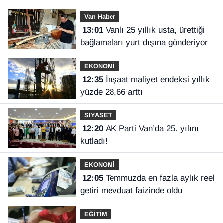
Van Haber
13:01
Vanlı 25 yıllık usta, ürettiği
bağlamaları yurt dışına gönderiyor
EKONOMİ
12:35
İnşaat maliyet endeksi yıllık
yüzde 28,66 arttı
SİYASET
12:20
AK Parti Van’da 25. yılını
kutladı!
EKONOMİ
12:05
Temmuzda en fazla aylık reel
getiri mevduat faizinde oldu
EĞİTİM