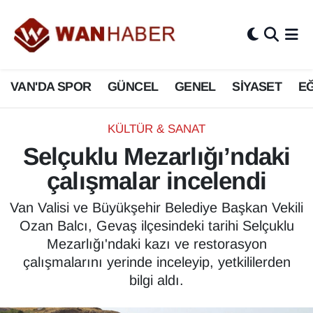
3.SAYFA
Van Nöbetçi Eczaneler
VAN'DA SPOR
GÜNCEL
GENEL
SİYASET
EĞ
ASAYİŞ
Van Hava Durumu
BİLİM VE TEKNOLOJİ
Van Namaz Vakitleri
KÜLTÜR & SANAT
Selçuklu Mezarlığı’ndaki
Biyografi
Van Trafik Yoğunluk Haritası
çalışmalar incelendi
Bölge Haberleri
Süper Lig Puan Durumu ve Fikstür
Van Valisi ve Büyükşehir Belediye Başkan Vekili
Ozan Balcı, Gevaş ilçesindeki tarihi Selçuklu
ÇEVRE
Tüm Manşetler
Mezarlığı'ndaki kazı ve restorasyon
çalışmalarını yerinde inceleyip, yetkililerden
Deprem
Son Dakika Haberleri
bilgi aldı.
Dernekler, Odalar
Haber Arşivi