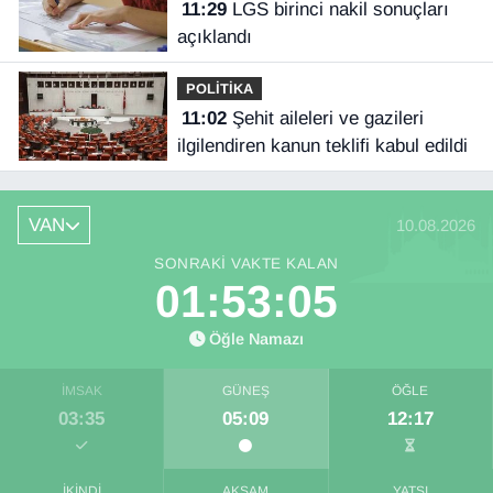
11:29
LGS birinci nakil sonuçları
açıklandı
POLİTİKA
11:02
Şehit aileleri ve gazileri
ilgilendiren kanun teklifi kabul edildi
VAN
10.08.2026
SONRAKI VAKTE KALAN
01:53:05
Öğle Namazı
İMSAK
GÜNEŞ
ÖĞLE
03:35
05:09
12:17
İKINDI
AKŞAM
YATSI