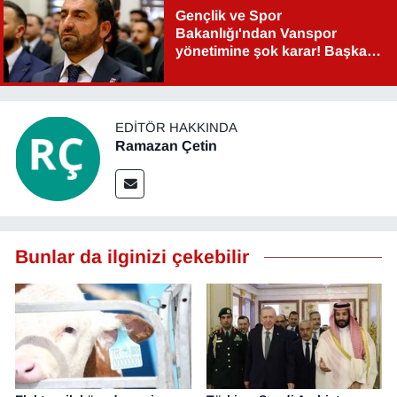
Gençlik ve Spor
Bakanlığı'ndan Vanspor
yönetimine şok karar! Başkan
Şahin Aslan görevden alındı!
EDITÖR HAKKINDA
Ramazan Çetin
Bunlar da ilginizi çekebilir