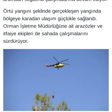
KURDÎ
Örtü yangını şeklinde gerçekleşen yangında
MAGAZİN
bölgeye karadan ulaşım güçlükle sağlandı.
Orman İşletme Müdürlüğüne ait arazözler ve
MEDYA
itfaiye ekipleri de sahada çalışmalarını
ONE EKONOMİ
sürdürüyor.
POLİTİKA
Resmi İlanlar
RÖPORTAJ
SAĞLIK
Seri İlan