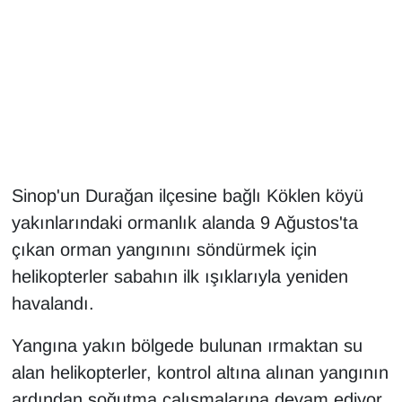
Gündem
Haber
HABERDE İNSAN
İngilizce
Sinop'un Durağan ilçesine bağlı Köklen köyü
yakınlarındaki ormanlık alanda 9 Ağustos'ta
Kadın
çıkan orman yangınını söndürmek için
Kamu Alımları
helikopterler sabahın ilk ışıklarıyla yeniden
havalandı.
Kim Kimdir?
Yangına yakın bölgede bulunan ırmaktan su
Kültür & Sanat
alan helikopterler, kontrol altına alınan yangının
ardından soğutma çalışmalarına devam ediyor.