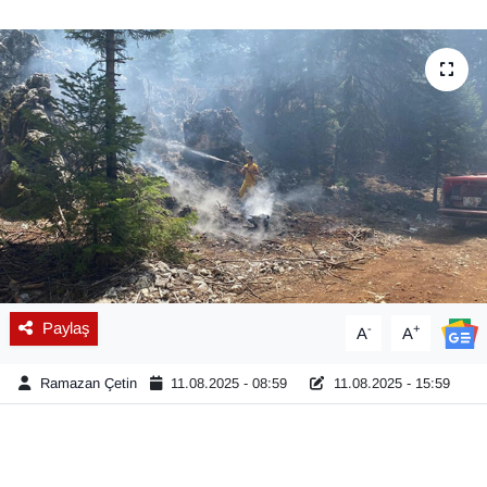
Diğer
DÜNYA
EĞİTİM
EKONOMİ
Eleman
Emlak
Paylaş
-
+
A
A
En çok konuşulanlar
Ramazan Çetin
11.08.2025 - 08:59
11.08.2025 - 15:59
GENEL
Güncel