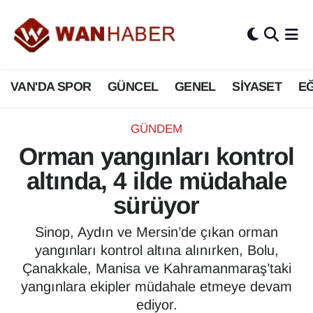
3.SAYFA
Van Nöbetçi Eczaneler
VAN'DA SPOR
GÜNCEL
GENEL
SİYASET
EĞ
ASAYİŞ
Van Hava Durumu
BİLİM VE TEKNOLOJİ
Van Namaz Vakitleri
GÜNDEM
Orman yangınları kontrol
Biyografi
Van Trafik Yoğunluk Haritası
altında, 4 ilde müdahale
Bölge Haberleri
Süper Lig Puan Durumu ve Fikstür
sürüyor
ÇEVRE
Tüm Manşetler
Sinop, Aydın ve Mersin’de çıkan orman
yangınları kontrol altına alınırken, Bolu,
Deprem
Son Dakika Haberleri
Çanakkale, Manisa ve Kahramanmaraş’taki
yangınlara ekipler müdahale etmeye devam
Dernekler, Odalar
Haber Arşivi
ediyor.