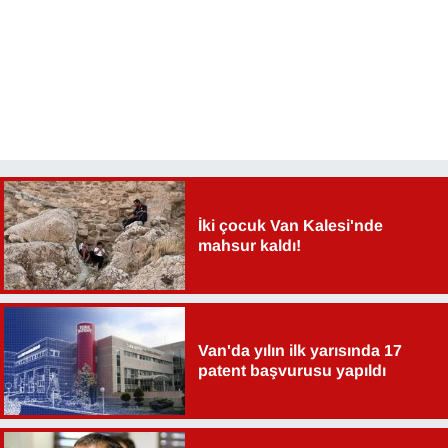
İki çocuk Van Kalesi'nde
mahsur kaldı!
Van'da yılın ilk yarısında 17
patent başvurusu yapıldı