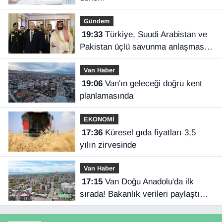
Gündem
19:33
Türkiye, Suudi Arabistan ve
Pakistan üçlü savunma anlaşması
imzaladı
Van Haber
19:06
Van'ın geleceği doğru kent
planlamasında
EKONOMİ
17:36
Küresel gıda fiyatları 3,5
yılın zirvesinde
Van Haber
17:15
Van Doğu Anadolu'da ilk
sırada! Bakanlık verileri paylaştı…