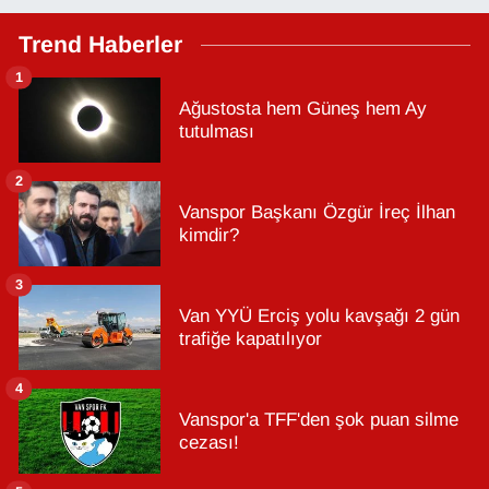
Trend Haberler
1
Ağustosta hem Güneş hem Ay
tutulması
2
Vanspor Başkanı Özgür İreç İlhan
kimdir?
3
Van YYÜ Erciş yolu kavşağı 2 gün
trafiğe kapatılıyor
4
Vanspor'a TFF'den şok puan silme
cezası!