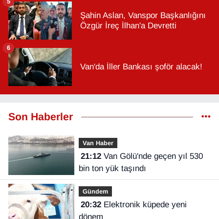
5
Şahin Aslan, Vanspor Başkanlığını
Özgür İreç İlhan'a Devretti
6
Van'da İller Bankası şoför alacak!
Son Haberler
Van Haber
21:12
Van Gölü'nde geçen yıl 530
bin ton yük taşındı
Gündem
20:32
Elektronik küpede yeni
dönem