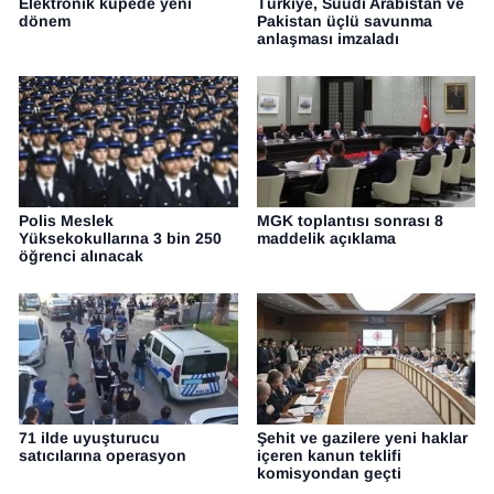
Elektronik küpede yeni
Türkiye, Suudi Arabistan ve
dönem
Pakistan üçlü savunma
anlaşması imzaladı
Polis Meslek
MGK toplantısı sonrası 8
Yüksekokullarına 3 bin 250
maddelik açıklama
öğrenci alınacak
71 ilde uyuşturucu
Şehit ve gazilere yeni haklar
satıcılarına operasyon
içeren kanun teklifi
komisyondan geçti