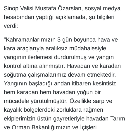
Sinema - TV
Sinop Valisi Mustafa Özarslan, sosyal medya
hesabından yaptığı açıklamada, şu bilgileri
SİYASET
verdi:
SPOR
"Kahramanlarımızın 3 gün boyunca hava ve
kara araçlarıyla aralıksız müdahalesiyle
TEBRİK
yangının ilerlemesi durdurulmuş ve yangın
TEKNOLOJİ
kontrol altına alınmıştır. Havadan ve karadan
soğutma çalışmalarımız devam etmektedir.
Turizm
Yangının başladığı andan itibaren kesintisiz
hem karadan hem havadan yoğun bir
VAN'DA SPOR
mücadele yürütülmüştür. Özellikle sarp ve
kayalık bölgelerdeki zorluklara rağmen
Vasıta
ekiplerimizin üstün gayretleriyle havadan Tarım
YAŞAM
ve Orman Bakanlığımızın ve İçişleri