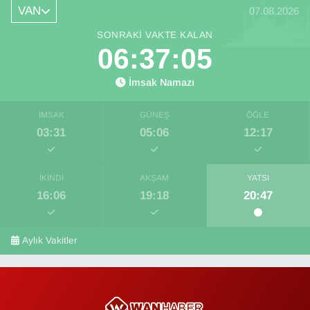
VAN
07.08.2026
SONRAKI VAKTE KALAN
06:37:04
İmsak Namazı
İMSAK
GÜNEŞ
ÖĞLE
03:31
05:06
12:17
İKINDI
AKŞAM
YATSI
16:06
19:18
20:47
Aylık Vakitler