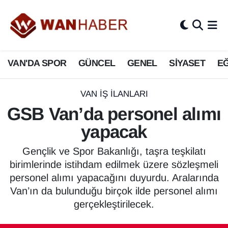
3.SAYFA
Van Nöbetçi Eczaneler
VAN'DA SPOR
GÜNCEL
GENEL
SİYASET
EĞ
ASAYİŞ
Van Hava Durumu
BİLİM VE TEKNOLOJİ
Van Namaz Vakitleri
VAN İŞ İLANLARI
GSB Van’da personel alımı
Biyografi
Van Trafik Yoğunluk Haritası
yapacak
Bölge Haberleri
Süper Lig Puan Durumu ve Fikstür
Gençlik ve Spor Bakanlığı, taşra teşkilatı
birimlerinde istihdam edilmek üzere sözleşmeli
ÇEVRE
Tüm Manşetler
personel alımı yapacağını duyurdu. Aralarında
Van’ın da bulunduğu birçok ilde personel alımı
Deprem
Son Dakika Haberleri
gerçekleştirilecek.
Dernekler, Odalar
Haber Arşivi