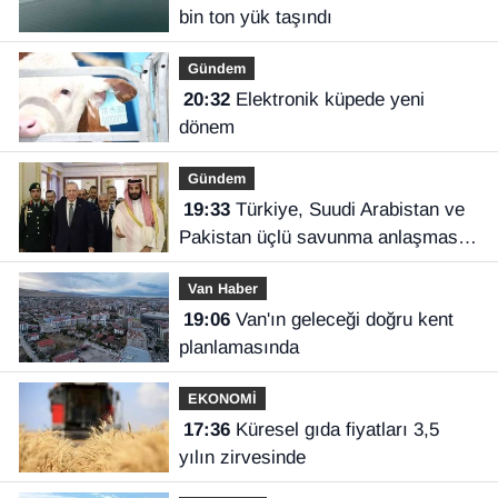
bin ton yük taşındı
Gündem
20:32
Elektronik küpede yeni
dönem
Gündem
19:33
Türkiye, Suudi Arabistan ve
Pakistan üçlü savunma anlaşması
imzaladı
Van Haber
19:06
Van'ın geleceği doğru kent
planlamasında
EKONOMİ
17:36
Küresel gıda fiyatları 3,5
yılın zirvesinde