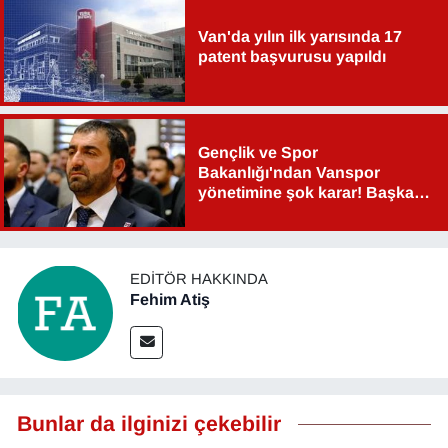
Van'da yılın ilk yarısında 17
patent başvurusu yapıldı
Gençlik ve Spor
Bakanlığı'ndan Vanspor
yönetimine şok karar! Başkan
Şahin Aslan görevden alındı!
EDITÖR HAKKINDA
Fehim Atiş
Bunlar da ilginizi çekebilir