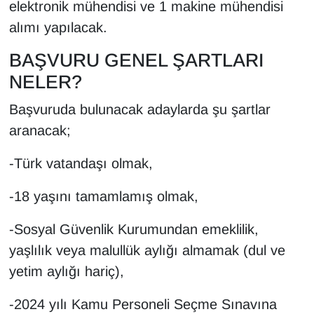
elektronik mühendisi ve 1 makine mühendisi
Sinema - TV
alımı yapılacak.
SİYASET
BAŞVURU GENEL ŞARTLARI
NELER?
SPOR
Başvuruda bulunacak adaylarda şu şartlar
TEBRİK
aranacak;
TEKNOLOJİ
-Türk vatandaşı olmak,
Turizm
-18 yaşını tamamlamış olmak,
VAN'DA SPOR
-Sosyal Güvenlik Kurumundan emeklilik,
yaşlılık veya malullük aylığı almamak (dul ve
Vasıta
yetim aylığı hariç),
YAŞAM
-2024 yılı Kamu Personeli Seçme Sınavına