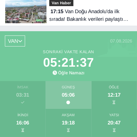
Van Haber
17:15
Van Doğu Anadolu'da ilk
sırada! Bakanlık verileri paylaştı…
VAN
07.08.2026
SONRAKI VAKTE KALAN
05:21:36
Öğle Namazı
İMSAK
GÜNEŞ
ÖĞLE
03:31
05:06
12:17
İKINDI
AKŞAM
YATSI
16:06
19:18
20:47