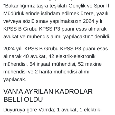
KURDÎ
“Bakanlığımız taşra teşkilatı Gençlik ve Spor İl
Müdürlüklerinde istihdam edilmek üzere, yazılı
MAGAZİN
ve/veya sözlü sınav yapılmaksızın 2024 yılı
MEDYA
KPSS B Grubu KPSS P3 puanı esas alınarak
avukat ve mühendis alımı yapılacaktır.” denildi.
ONE EKONOMİ
2024 yılı KPSS B Grubu KPSS P3 puanı esas
POLİTİKA
alınarak 40 avukat, 42 elektrik-elektronik
mühendisi, 54 inşaat mühendisi, 52 makine
Resmi İlanlar
mühendisi ve 2 harita mühendisi alımı
yapılacak.
RÖPORTAJ
VAN’A AYRILAN KADROLAR
SAĞLIK
BELLİ OLDU
Seri İlan
Duyuruya göre Van’da; 1 avukat, 1 elektrik-