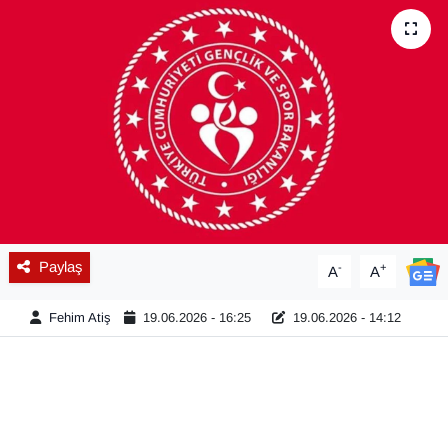
Diğer
DÜNYA
EĞİTİM
EKONOMİ
Eleman
Paylaş
-
+
A
A
Emlak
Fehim Atiş
19.06.2026 - 16:25
19.06.2026 - 14:12
En çok konuşulanlar
GENEL
Güncel