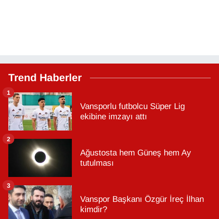
Trend Haberler
1
Vansporlu futbolcu Süper Lig
ekibine imzayı attı
2
Ağustosta hem Güneş hem Ay
tutulması
3
Vanspor Başkanı Özgür İreç İlhan
kimdir?