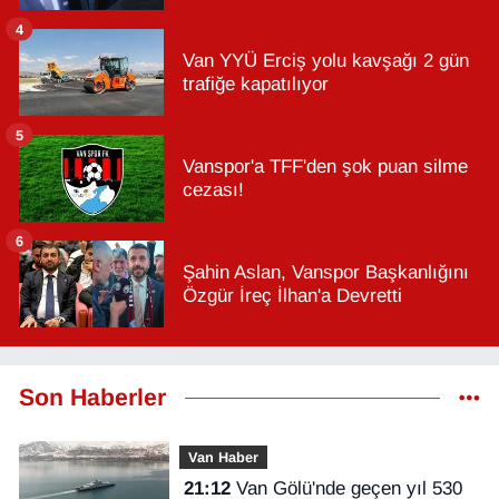
4
Van YYÜ Erciş yolu kavşağı 2 gün
trafiğe kapatılıyor
5
Vanspor'a TFF'den şok puan silme
cezası!
6
Şahin Aslan, Vanspor Başkanlığını
Özgür İreç İlhan'a Devretti
Son Haberler
Van Haber
21:12
Van Gölü'nde geçen yıl 530