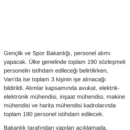
Gündem
Haber
HABERDE İNSAN
Gençlik ve Spor Bakanlığı, personel alımı
İngilizce
yapacak. Ülke genelinde toplam 190 sözleşmeli
personelin istihdam edileceği belirtilirken,
Kadın
Van’da ise toplam 3 kişinin işe alınacağı
Kamu Alımları
bildirildi. Alımlar kapsamında avukat, elektrik-
elektronik mühendisi, inşaat mühendisi, makine
Kim Kimdir?
mühendisi ve harita mühendisi kadrolarında
toplam 190 personel istihdam edilecek.
Kültür & Sanat
Bakanlık tarafından yapılan açıklamada,