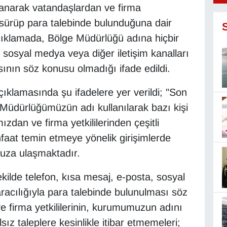
llanarak vatandaşlardan ve firma
ne sürüp para talebinde bulunduğuna dair
. Açıklamada, Bölge Müdürlüğü adına hiçbir
, sosyal medya veya diğer iletişim kanalları
ının söz konusu olmadığı ifade edildi.
klamasında şu ifadelere yer verildi; "Son
 Müdürlüğümüzün adı kullanılarak bazı kişi
ızdan ve firma yetkililerinden çeşitli
faat temin etmeye yönelik girişimlerde
muza ulaşmaktadır.
ilde telefon, kısa mesaj, e-posta, sosyal
aracılığıyla para talebinde bulunulması söz
e firma yetkililerinin, kurumumuzun adını
lsız taleplere kesinlikle itibar etmemeleri;