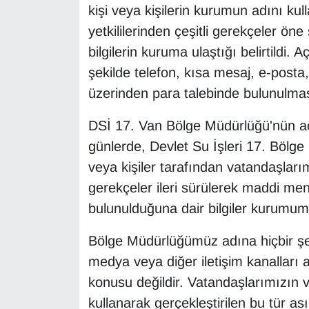
kişi veya kişilerin kurumun adını ku
Sinema - TV
yetkililerinden çeşitli gerekçeler ö
SİYASET
bilgilerin kuruma ulaştığı belirtildi
şekilde telefon, kısa mesaj, e-posta
SPOR
üzerinden para talebinde bulunulmas
TEBRİK
DSİ 17. Van Bölge Müdürlüğü'nün açı
günlerde, Devlet Su İşleri 17. Bölge
TEKNOLOJİ
veya kişiler tarafından vatandaşlarım
gerekçeler ileri sürülerek maddi men
Turizm
bulunulduğuna dair bilgiler kurumu
VAN'DA SPOR
Bölge Müdürlüğümüz adına hiçbir şek
Vasıta
medya veya diğer iletişim kanalları 
konusu değildir. Vatandaşlarımızın v
YAŞAM
kullanarak gerçekleştirilen bu tür ası