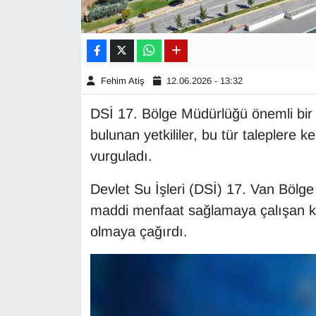
Gündem
Haber
Fehim Atiş
12.06.2026 - 13:32
HABERDE İNSAN
DSİ 17. Bölge Müdürlüğü önemli bir 
bulunan yetkililer, bu tür taleplere ke
İngilizce
vurguladı.
Kadın
Devlet Su İşleri (DSİ) 17. Van Bölg
maddi menfaat sağlamaya çalışan kişi
Kamu Alımları
olmaya çağırdı.
Kim Kimdir?
Kültür & Sanat