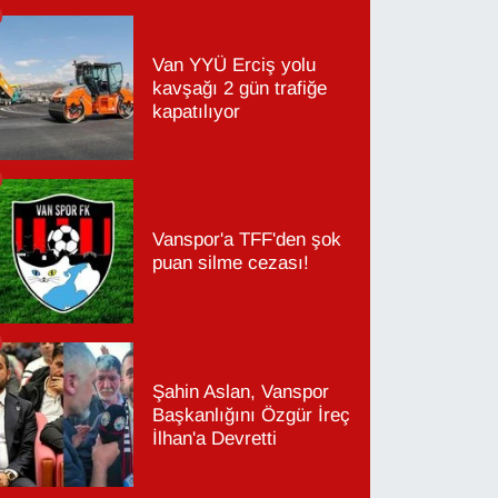
Van YYÜ Erciş yolu
kavşağı 2 gün trafiğe
kapatılıyor
Vanspor'a TFF'den şok
puan silme cezası!
Şahin Aslan, Vanspor
Başkanlığını Özgür İreç
İlhan'a Devretti