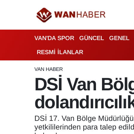
3.SAYFA
Van Nöbetçi Eczaneler
VAN'DA SPOR
GÜNCEL
GENEL
ASAYİŞ
Van Hava Durumu
RESMİ İLANLAR
BİLİM VE TEKNOLOJİ
Van Namaz Vakitleri
Biyografi
Van Trafik Yoğunluk Haritası
VAN HABER
DSİ Van Böl
Bölge Haberleri
Süper Lig Puan Durumu ve Fikstür
dolandırıcılı
ÇEVRE
Tüm Manşetler
Deprem
Son Dakika Haberleri
DSİ 17. Van Bölge Müdürlüğü,
yetkililerinden para talep edild
Dernekler, Odalar
Haber Arşivi