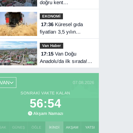
doğru kent
planlamasında
EKONOMİ
17:36
Küresel gıda
fiyatları 3,5 yılın
zirvesinde
Van Haber
17:15
Van Doğu
Anadolu'da ilk sırada!
Bakanlık verileri
paylaştı…
VAN
07.08.2026
SONRAKI VAKTE KALAN
56:53
Akşam Namazı
SAK
GÜNEŞ
ÖĞLE
İKINDI
AKŞAM
YATSI