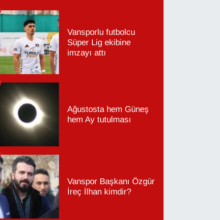
Vansporlu futbolcu
Süper Lig ekibine
imzayı attı
Ağustosta hem Güneş
hem Ay tutulması
Vanspor Başkanı Özgür
İreç İlhan kimdir?