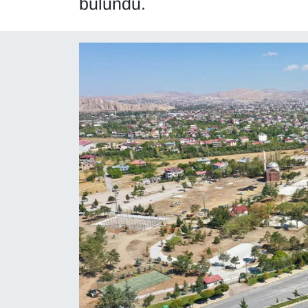
bulundu.
Diğer
DÜNYA
EĞİTİM
EKONOMİ
Eleman
Emlak
En çok konuşulanlar
GENEL
Güncel