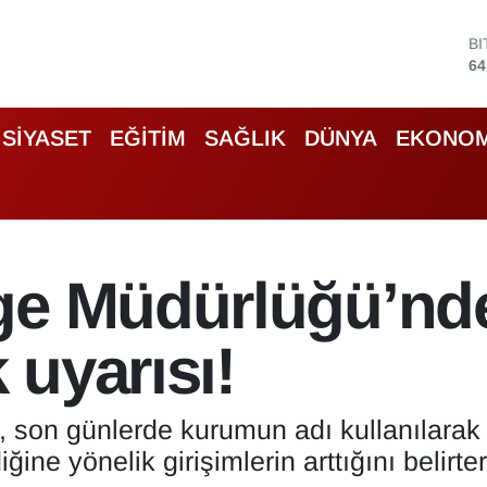
D
47
E
55
S
SİYASET
EĞİTİM
SAĞLIK
DÜNYA
EKONOM
64
G
66
B
13
B
ge Müdürlüğü’nd
64
k uyarısı!
 son günlerde kurumun adı kullanılarak 
iğine yönelik girişimlerin arttığını belirt