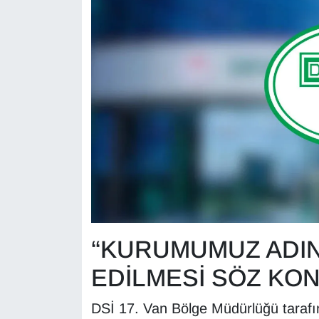
KURDÎ
MAGAZİN
MEDYA
ONE EKONOMİ
POLİTİKA
Resmi İlanlar
RÖPORTAJ
“KURUMUMUZ ADIN
SAĞLIK
EDİLMESİ SÖZ KON
Seri İlan
DSİ 17. Van Bölge Müdürlüğü tarafı