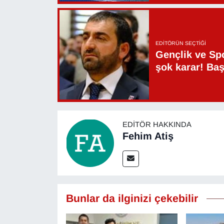
EDITÖRÜN SEÇTIĞI
Gençlik ve Sp
şok karar! Ba
EDITÖR HAKKINDA
Fehim Atiş
Bunlar da ilginizi çekebilir