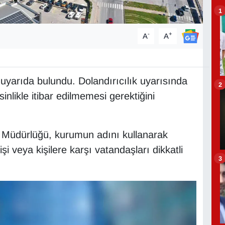
1
-
+
A
A
uyarıda bulundu. Dolandırıcılık uyarısında
2
sinlikle itibar edilmemesi gerektiğini
e Müdürlüğü, kurumun adını kullanarak
 veya kişilere karşı vatandaşları dikkatli
3