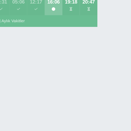
:31
05:06
12:17
16:06
19:18
20:47
Aylık Vakitler