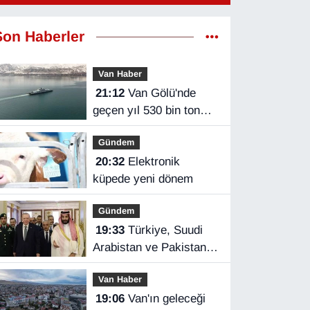
Son Haberler
Van Haber
21:12
Van Gölü'nde
geçen yıl 530 bin ton
yük taşındı
Gündem
20:32
Elektronik
küpede yeni dönem
Gündem
19:33
Türkiye, Suudi
Arabistan ve Pakistan
üçlü savunma
Van Haber
anlaşması imzaladı
19:06
Van'ın geleceği