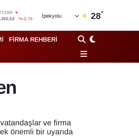
°
OLAR
28
İpekyolu
,7069
%0.17
URO
,0265
%0.01
TERLİN
İ
FİRMA REHBERİ
,1897
%0.02
RAM ALTIN
18.49
%2.12
İST100
.887
%64
ITCOIN
en
.360,53
%-0.76
vatandaşlar ve firma
erek önemli bir uyarıda