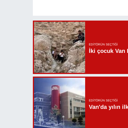
EDITÖRÜN SEÇTIĞI
İki çocuk Van 
EDITÖRÜN SEÇTIĞI
Van'da yılın i